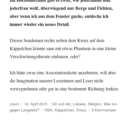
jederfrau weiß, überwiegend nur Berge und Fichten,
aber wenn ich aus dem Fenster gucke, entdecke ich
immer wieder ein neues Detail.
Diesen Sendemast rechts neben dem Kreuz auf dem
Käppelchen könnte man mit etwas Phantasie in eine kleine
Verschwörungstheorie einbauen, oder?
Ich hätte zwar eine Assoziationskette anzubieten, will aber
die Imagination unserer Leserinnen und Leser nicht
vorwegnehmen oder gar in eine bestimmte Richtung lenken.
Autor
Veröffentlicht
Kategorien
zoom
18. April 2015
Dit und dat
,
Lokales
,
Religion
,
Was tun
am
Schlagwörter
zu
gegen Langweile?
HSK
,
Käppelchen
,
Kreuz
5 Kommentare
Sendem
und
Kreuz: