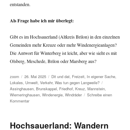
entstanden.
Als Frage habe ich mir überlegt:
Gibt es im Hochsauerland (Altkreis Brilon) in den einzelnen
Gemeinden mehr Kreuze oder mehr Windenergieanlagen?
Die Antwort für Winterberg ist leicht, aber wie sieht es mit
Olsberg, Meschede, Brilon oder Marsberg aus?
Autor
Veröffentlicht
Kategorien
zoom
26. Mai 2025
Dit und dat
,
Freizeit
,
In eigener Sache
,
am
Schlagwörter
Lokales
,
Umwelt
,
Verkehr
,
Was tun gegen Langweile?
Assinghausen
,
Brunskappel
,
Friedhof
,
Kreuz
,
Mannstein
,
Wiemeringhausen
,
Windenergie
,
Windräder
Schreibe einen
zu
Kommentar
Das
ist
die
Hochsauerland: Wandern
Höhe