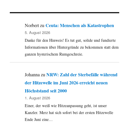
bei
Schnee
–
im
Ceuta: Menschen als Katastrophen
Norbert
zu
Schatten
5. August 2026
des
Danke für den Hinweis! Es tut gut, solide und fundierte
Kreuzes
Informationen über Hintergründe zu bekommen statt dem
ganzen hysterischem Rumgeschreie.
NRW: Zahl der Sterbefälle während
Johanna
zu
der Hitzewelle im Juni 2026 erreicht neuen
Höchststand seit 2000
1. August 2026
Einer, der weiß wie Hitzeanpassung geht, ist unser
Kanzler. Merz hat sich sofort bei der ersten Hitzewelle
Ende Juni eine…