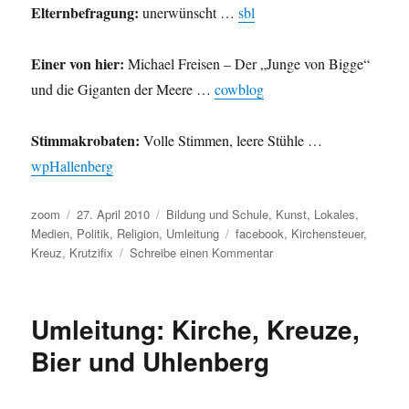
Elternbefragung:
unerwünscht …
sbl
Einer von hier:
Michael Freisen – Der „Junge von Bigge“
und die Giganten der Meere …
cowblog
Stimmakrobaten:
Volle Stimmen, leere Stühle …
wpHallenberg
Autor
Veröffentlicht
Kategorien
zoom
27. April 2010
Bildung und Schule
,
Kunst
,
Lokales
,
am
Schlagwörter
Medien
,
Politik
,
Religion
,
Umleitung
facebook
,
Kirchensteuer
,
zu
Kreuz
,
Krutzifix
Schreibe einen Kommentar
Umleitung:
Facebook
sammelt,
Umleitung: Kirche, Kreuze,
Kreuze
in
Bier und Uhlenberg
Schulen,
Kirchensteuer
für