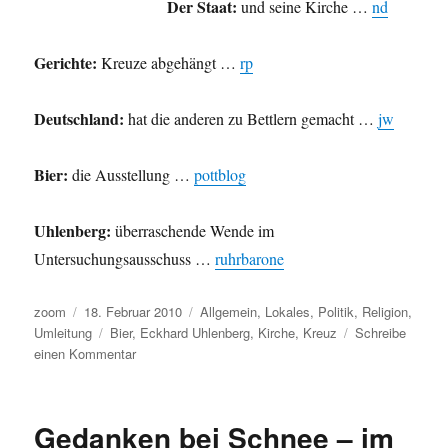
Der Staat:
und seine Kirche …
nd
alle
und
mehr
Gerichte:
Kreuze abgehängt …
rp
…
Deutschland:
hat die anderen zu Bettlern gemacht …
jw
Bier:
die Ausstellung …
pottblog
Uhlenberg:
überraschende Wende im
Untersuchungsausschuss …
ruhrbarone
Autor
Veröffentlicht
Kategorien
zoom
18. Februar 2010
Allgemein
,
Lokales
,
Politik
,
Religion
,
am
Schlagwörter
Umleitung
Bier
,
Eckhard Uhlenberg
,
Kirche
,
Kreuz
Schreibe
zu
einen Kommentar
Umleitung:
Kirche,
Kreuze,
Gedanken bei Schnee – im
Bier