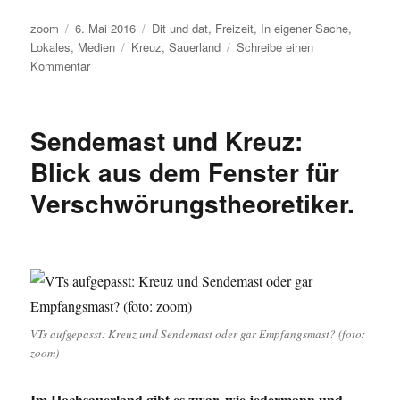
Autor
Veröffentlicht
Kategorien
zoom
6. Mai 2016
Dit und dat
,
Freizeit
,
In eigener Sache
,
am
Schlagwörter
Lokales
,
Medien
Kreuz
,
Sauerland
Schreibe einen
zu
Kommentar
Blick
aus
dem
Sendemast und Kreuz:
Fenster
…
Blick aus dem Fenster für
Verschwörungstheoretiker.
VTs aufgepasst: Kreuz und Sendemast oder gar Empfangsmast? (foto:
zoom)
Im Hochsauerland gibt es zwar, wie jedermann und