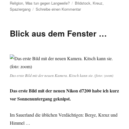
am
Schlagwörter
Religion
,
Was tun gegen Langweile?
Bildstock
,
Kreuz
,
zu
Spaziergang
Schreibe einen Kommentar
Hochsauerland:
Wandern
ohne
Blick aus dem Fenster …
Gott?
Das erste Bild mit der neuen Kamera. Kitsch kann sie. (foto: zoom)
Das erste Bild mit der neuen Nikon d7200 habe ich kurz
vor Sonnenuntergang geknipst.
Im Sauerland die üblichen Verdächtigen: Berge, Kreuz und
Himmel …