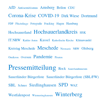
e
i
AfD
Arnsberg
Brilon
CDU
Antisemitismus
s
Corona-Krise
COVID-19
Dirk Wiese
Dortmund
Hamburg
Hagen
FDP
Flüchtlinge
Fotografie
Fracking
Hochsauerlandkreis
Hochsauerland
HSK
IT.NRW
Kassel
Klimawandel
Kahler Asten
Katholische Kirche
Meschede
Olsberg
Kreistag Meschede
Neonazis
NRW
Pandemie
Omikron
Oversum
Piraten
Pressemitteilung
Rock
Sauerlandmuseum
Sauerländer Bürgerliste
Sauerländer Bürgerliste (SBL/FW)
SPD
SBL
Siedlinghausen
WAZ
Schnee
Winterberg
Westfalenpost
Wiemeringhausen