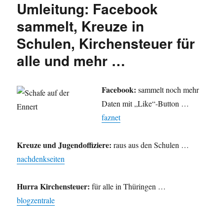
Umleitung: Facebook
Blick
aus
sammelt, Kreuze in
dem
Schulen, Kirchensteuer für
Fenster
für
alle und mehr …
Verschw
Facebook:
sammelt noch mehr
Daten mit „Like“-Button …
faznet
Kreuze und Jugendoffiziere:
raus aus den Schulen …
nachdenkseiten
Hurra Kirchensteuer:
für alle in Thüringen …
blogzentrale