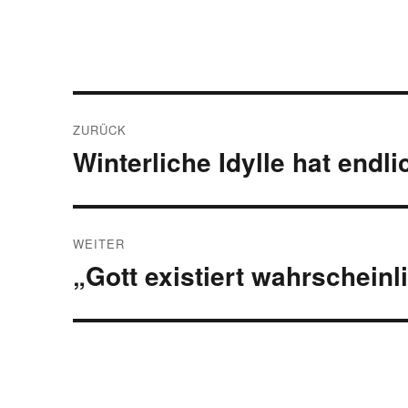
Beitragsnavigation
ZURÜCK
Winterliche Idylle hat endl
Vorheriger
Beitrag:
WEITER
„Gott existiert wahrscheinl
Nächster
Beitrag: