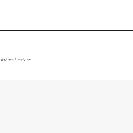
r sind mit
*
markiert