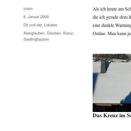
Autor
zoom
Als ich heute am Sch
Veröffentlicht
6. Januar 2009
die ich gerade dem I
am
Kategorien
Dit und dat
,
Lokales
eine dunkle Warnung 
Schlagwörter
Aberglauben
,
Glauben
,
Kreuz
,
Online. Man kann ja
Siedlinghausen
Das Kreuz im S