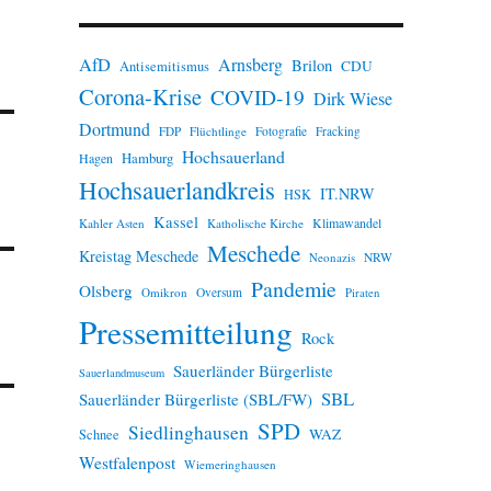
n
w
e
AfD
Arnsberg
Brilon
i
CDU
Antisemitismus
s
Corona-Krise
COVID-19
Dirk Wiese
Dortmund
FDP
Flüchtlinge
Fotografie
Fracking
Hochsauerland
Hamburg
Hagen
Hochsauerlandkreis
IT.NRW
HSK
Kassel
Klimawandel
Kahler Asten
Katholische Kirche
Meschede
Kreistag Meschede
Neonazis
NRW
Pandemie
Olsberg
Omikron
Oversum
Piraten
Pressemitteilung
Rock
Sauerländer Bürgerliste
Sauerlandmuseum
SBL
Sauerländer Bürgerliste (SBL/FW)
SPD
Siedlinghausen
WAZ
Schnee
Westfalenpost
Wiemeringhausen