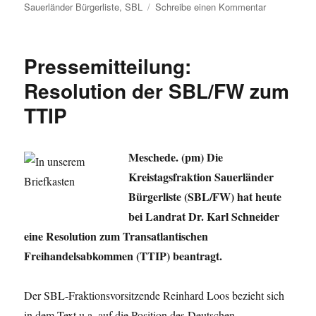
zu
Sauerländer Bürgerliste
,
SBL
Schreibe einen Kommentar
Heutige
Kreistagssit
Sauerländer
Pressemitteilung:
Bürgerliste
erwartet
Resolution der SBL/FW zum
heftige
TTIP
Auseinander
Meschede. (pm) Die
Kreistagsfraktion Sauerländer
Bürgerliste (SBL/FW) hat heute
bei Landrat Dr. Karl Schneider
eine Resolution zum Transatlantischen
Freihandelsabkommen (TTIP) beantragt.
Der SBL-Fraktionsvorsitzende Reinhard Loos bezieht sich
in dem Text u.a. auf die Position des Deutschen