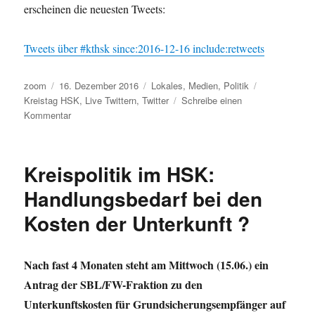
erscheinen die neuesten Tweets:
Tweets über #kthsk since:2016-12-16 include:retweets
Autor
Veröffentlicht
Kategorien
Schlagwörter
zoom
16. Dezember 2016
Lokales
,
Medien
,
Politik
am
Kreistag HSK
,
Live Twittern
,
Twitter
Schreibe einen
zu
Kommentar
Aktuell:
Live-
Tweets
Kreispolitik im HSK:
aus
dem
Handlungsbedarf bei den
Kreistag
Kosten der Unterkunft ?
Nach fast 4 Monaten steht am Mittwoch (15.06.) ein
Antrag der SBL/FW-Fraktion zu den
Unterkunftskosten für Grundsicherungsempfänger auf