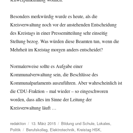
Besonders merkwürdig wurde es heute, als die
Kreisverwaltung noch vor der anstehenden Entscheidung
des Kreistags in einer Pressemitteilung sehr einseitig
Stellung bezog. Was würden diese Beamten tun, wenn die
Mehrheit im Kreistag morgen anders entscheidet?
Normalerweise sollte es Aufgabe einer
Kommunalverwaltung sein, die Beschlüsse des
Kommunalparlaments auszuführen. Aber wahrscheinlich ist
die CDU-Fraktion – mal wieder – so eingeschworen
worden, dass alles im Sinne der Leitung der
Kreisverwaltung läuft …
Autor
Veröffentlicht
Kategorien
redaktion
13. März 2015
Bildung und Schule
,
Lokales
,
Schlagwörter
am
Politik
Berufskolleg
,
Elektrotechnik
,
Kreistag HSK
,