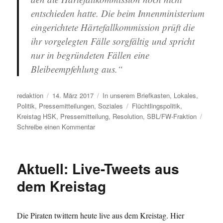
entschieden hatte. Die beim Innenministerium
eingerichtete Härtefallkommission prüft die
ihr vorgelegten Fälle sorgfältig und spricht
nur in begründeten Fällen eine
Bleibeempfehlung aus.“
Autor
Veröffentlicht
Kategorien
redaktion
14. März 2017
In unserem Briefkasten
,
Lokales
,
am
Schlagwörter
Politik
,
Pressemitteilungen
,
Soziales
Flüchtlingspolitik
,
Kreistag HSK
,
Pressemitteilung
,
Resolution
,
SBL/FW-Fraktion
zu
Schreibe einen Kommentar
Kreistag:
Sauerländer
Bürgerliste
Aktuell: Live-Tweets aus
beantragt
Resolution
dem Kreistag
zur
Flüchtlingspolitik
Die Piraten twittern heute live aus dem Kreistag. Hier