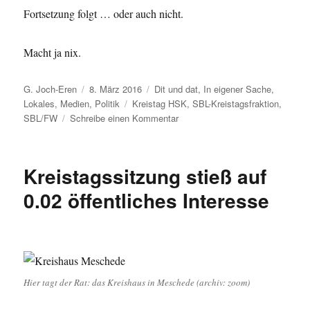
Fortsetzung folgt … oder auch nicht.
Macht ja nix.
Autor
Veröffentlicht
Kategorien
G. Joch-Eren
8. März 2016
Dit und dat
,
In eigener Sache
,
am
Schlagwörter
Lokales
,
Medien
,
Politik
Kreistag HSK
,
SBL-Kreistagsfraktion
,
zu
SBL/FW
Schreibe einen Kommentar
Blumen
bekommen
die
Kreistagssitzung stieß auf
anderen
…
0.02 öffentliches Interesse
Hier tagt der Rat: das Kreishaus in Meschede (archiv: zoom)