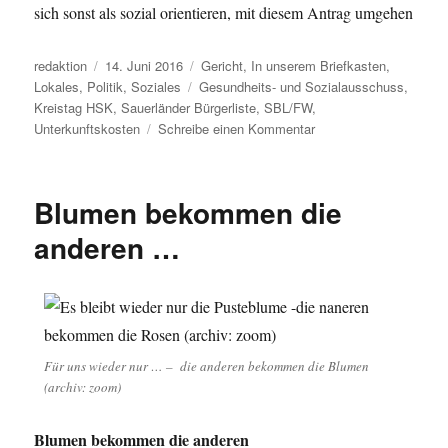
sich sonst als sozial orientieren, mit diesem Antrag umgehen
Autor
Veröffentlicht
Kategorien
redaktion
14. Juni 2016
Gericht
,
In unserem Briefkasten
,
am
Schlagwörter
Lokales
,
Politik
,
Soziales
Gesundheits- und Sozialausschuss
,
Kreistag HSK
,
Sauerländer Bürgerliste
,
SBL/FW
,
zu
Unterkunftskosten
Schreibe einen Kommentar
Kreispolitik
im
HSK:
Blumen bekommen die
Handlungsbedarf
bei
anderen …
den
Kosten
der
Unterkunft
?
Für uns wieder nur … – die anderen bekommen die Blumen
(archiv: zoom)
Blumen bekommen die anderen