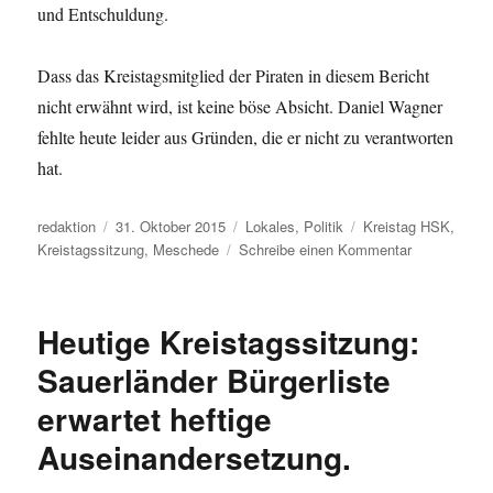
und Entschuldung.
Dass das Kreistagsmitglied der Piraten in diesem Bericht
nicht erwähnt wird, ist keine böse Absicht. Daniel Wagner
fehlte heute leider aus Gründen, die er nicht zu verantworten
hat.
Autor
Veröffentlicht
Kategorien
Schlagwörter
redaktion
31. Oktober 2015
Lokales
,
Politik
Kreistag HSK
,
am
zu
Kreistagssitzung
,
Meschede
Schreibe einen Kommentar
Kreistagssit
stieß
auf
Heutige Kreistagssitzung:
0.02
öffentliches
Sauerländer Bürgerliste
Interesse
erwartet heftige
Auseinandersetzung.