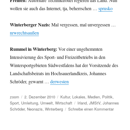
Freiheit:
Autoritäre Techniktrottel regieren das Land. Nun
wollen sie auch das Internet, tja, beherrschen …
sprusko
Winterberger Nazis:
Mal vergessen, mal unvergessen …
nrwrechtsaußen
Rummel in Winterberg:
Vor einer ungehemmten
Intensivierung des Sport- und Freizeitbetriebs in den
Wintersportgebieten Südwestfalens hat der Vorsitzende des
Landschaftsbeirats im Hochsauerlandkreis, Johannes
Schröder, gewarnt …
derwesten
Autor
Veröffentlicht
Kategorien
zoom
2. Dezember 2010
Kultur
,
Lokales
,
Medien
,
Politik
,
am
Schlagwörter
Sport
,
Umleitung
,
Umwelt
,
Wirtschaft
Irland
,
JMStV
,
Johannes
zu
Schröder
,
Neonazis
,
Winterberg
Schreibe einen Kommentar
Umleitung
Verarscht
und