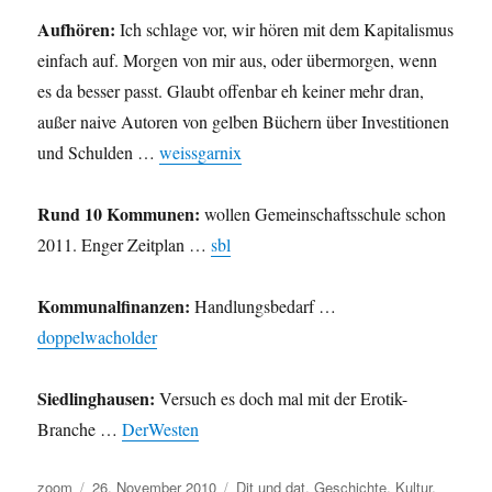
Aufhören:
Ich schlage vor, wir hören mit dem Kapitalismus
einfach auf. Morgen von mir aus, oder übermorgen, wenn
es da besser passt. Glaubt offenbar eh keiner mehr dran,
außer naive Autoren von gelben Büchern über Investitionen
und Schulden …
weissgarnix
Rund 10 Kommunen:
wollen Gemeinschaftsschule schon
2011. Enger Zeitplan …
sbl
Kommunalfinanzen:
Handlungsbedarf …
doppelwacholder
Siedlinghausen:
Versuch es doch mal mit der Erotik-
Branche …
DerWesten
Autor
Veröffentlicht
Kategorien
zoom
26. November 2010
Dit und dat
,
Geschichte
,
Kultur
,