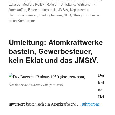
am
Schlagwörte
Lokales
,
Medien
,
Politik
,
Religion
,
Umleitung
,
Wirtschaft
Atomwaffen
,
Bordell
,
Islamkritik
,
JMStV
,
Kapitalismus
,
Kommunalfinanzen
,
Siedlinghausen
,
SPD
,
Steag
Schreibe
zu
einen Kommentar
Umleitung:
Atomwaffentests,
Islam
Umleitung: Atomkraftwerke
Debatte,
JMStV,
basteln, Gewerbesteuer,
SPD,
kein Eklat und das JMStV.
Vom
Ende
des
Kapitalismus,
Der
Kommunalfinanzen
klei
Das Buersche Rathaus 1950 (foto: zen)
und
ne
ein
Bordell
Hei
in
mwerker:
bastelt sich ein Atomkraftwerk …
ruhrbarone
Siedlinghausen.