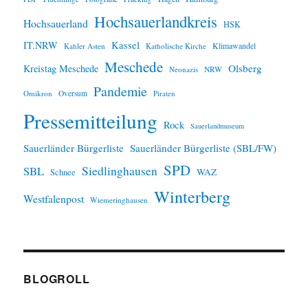
Hochsauerlandkreis
Hochsauerland
HSK
IT.NRW
Kassel
Klimawandel
Kahler Asten
Katholische Kirche
Meschede
Olsberg
Kreistag Meschede
Neonazis
NRW
Pandemie
Omikron
Oversum
Piraten
Pressemitteilung
Rock
Sauerlandmuseum
Sauerländer Bürgerliste
Sauerländer Bürgerliste (SBL/FW)
SPD
SBL
Siedlinghausen
WAZ
Schnee
Winterberg
Westfalenpost
Wiemeringhausen
BLOGROLL