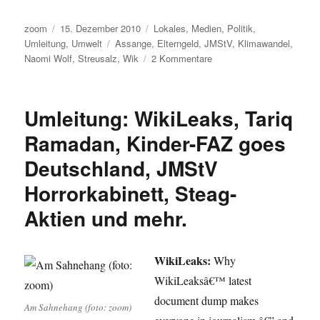
Autor
Veröffentlicht
Kategorien
zoom
15. Dezember 2010
Lokales
,
Medien
,
Politik
,
am
Schlagwörter
Umleitung
,
Umwelt
Assange
,
Elterngeld
,
JMStV
,
Klimawandel
,
zu
Naomi Wolf
,
Streusalz
,
Wik
2 Kommentare
Umleitung:
Klimawandel,
peinliches
Umleitung: WikiLeaks, Tariq
JMStV
Gehampel,
Ramadan, Kinder-FAZ goes
Naomi
Deutschland, JMStV
Wolf
on
Horrorkabinett, Steag-
Assange,
weniger
Aktien und mehr.
Elterngeld
und
knappes
WikiLeaks:
Why
Streusalz.
WikiLeaksâ€™ latest
document dump makes
Am Sahnehang (foto: zoom)