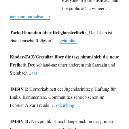
everyone in journalism â€” and
the public â€” a winner …
niemannjournalismlab
Tariq Ramadan über Religionsfreiheit:
„Der Islam ist
eine deutsche Religion“ …
zeitonline
Kinder-FAZ(Gremliza über die taz) nimmt sich die neue
Freiheit:
Deutschland-taz unter anderem mit Sarrazin und
Steinbach ..
taz
JMStV I:
Horrorkabinett der Jugendschützer: Haftung für
Links, Kommentare, Communities schrieb schon im
Februar Alvar Freude …
odemblog
JMStV II:
Netzpolitik ist noch lange nicht in der grünen