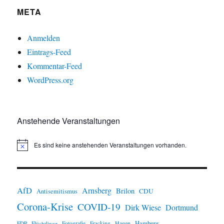
META
Anmelden
Eintrags-Feed
Kommentar-Feed
WordPress.org
Anstehende Veranstaltungen
Es sind keine anstehenden Veranstaltungen vorhanden.
H
i
n
w
e
i
AfD
Arnsberg
Brilon
CDU
Antisemitismus
s
Corona-Krise
COVID-19
Dirk Wiese
Dortmund
Hamburg
Hagen
FDP
Flüchtlinge
Fotografie
Fracking