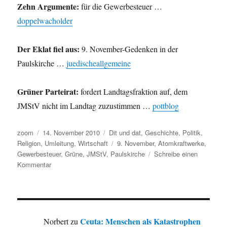
Zehn Argumente:
für die Gewerbesteuer …
doppelwacholder
Der Eklat fiel aus:
9. November-Gedenken in der
Paulskirche …
juedischeallgemeine
Grüner Parteirat:
fordert Landtagsfraktion auf, dem
JMStV nicht im Landtag zuzustimmen …
pottblog
Autor
Veröffentlicht
Kategorien
zoom
14. November 2010
Dit und dat
,
Geschichte
,
Politik
,
am
Schlagwörter
Religion
,
Umleitung
,
Wirtschaft
9. November
,
Atomkraftwerke
,
Gewerbesteuer
,
Grüne
,
JMStV
,
Paulskirche
Schreibe einen
zu
Kommentar
Umleitung:
Atomkraftwerke
basteln,
Gewerbesteuer,
kein
Ceuta: Menschen als Katastrophen
Norbert
zu