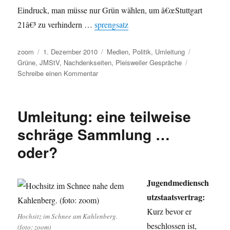
Eindruck, man müsse nur Grün wählen, um â€œStuttgart
21â€³ zu verhindern …
sprengsatz
Autor
Veröffentlicht
Kategorien
Schlagwörte
zoom
1. Dezember 2010
Medien
,
Politik
,
Umleitung
am
Grüne
,
JMStV
,
Nachdenkseiten
,
Pleisweiler Gespräche
zu
Schreibe einen Kommentar
Umleitung:
Pleisweiler
Gespräche
Umleitung: eine teilweise
und
dazu
schräge Sammlung …
Grüne
oder?
mit
Schaulaufen
und
in
Jugendmediensch
der
utzstaatsvertrag:
Falle.
Kurz bevor er
Hochsitz im Schnee am Kahlenberg.
beschlossen ist,
(foto: zoom)