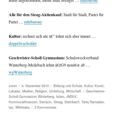
Basis angekommen, meint Julia Seeliger …
ruhrbarone
Alle für den Steag-Aktienkauf:
Stadt für Stadt, Partei für
Partei …
ruhrbarone
Kultur:
rechnet sich nie â€“ lohnt sich aber immer …
doppelwacholder
Geschwister-Scholl Gymnasium:
Schulzweckverband
Winterberg-Medebach lehnt â€žG9 neuâ€œ ab …
wpWinterberg
Autor
Veröffentlicht
Kategorien
zoom
4. Dezember 2010
Bildung und Schule
,
Kultur
,
Kunst
,
am
Schlagwörter
Lokales
,
Medien
,
Religion
,
Umleitung
,
Wirtschaft
Geschwister-
Scholl-Gymnasium Winterberg
,
Islam
,
JMStV
,
Kommunalfinanzen
,
Sarrazin
,
Steag
,
Steinbach
,
Tariq Ramadan
,
zu
taz
,
Wikileaks
2 Kommentare
Umleitung: