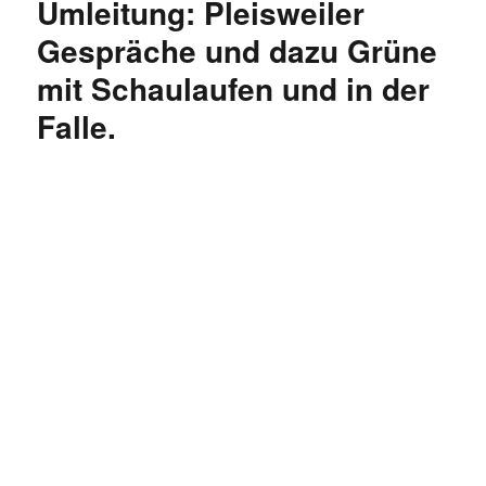
Umleitung: Pleisweiler
die
Partei
Gespräche und dazu Grüne
hat
mit Schaulaufen und in der
immer
Recht,
Falle.
Autoritäre
Trottel,
Winterber
Nazis
und
Rummel
dortselbst