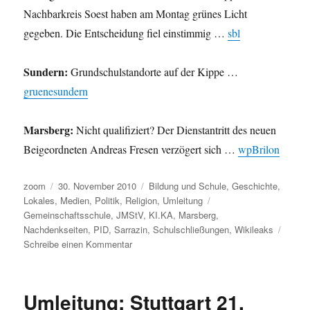
Nachbarkreis Soest haben am Montag grünes Licht
gegeben. Die Entscheidung fiel einstimmig …
sbl
Sundern:
Grundschulstandorte auf der Kippe …
gruenesundern
Marsberg:
Nicht qualifiziert? Der Dienstantritt des neuen
Beigeordneten Andreas Fresen verzögert sich …
wpBrilon
Autor
Veröffentlicht
Kategorien
zoom
30. November 2010
Bildung und Schule
,
Geschichte
,
am
Schlagwörter
Lokales
,
Medien
,
Politik
,
Religion
,
Umleitung
Gemeinschaftsschule
,
JMStV
,
KI.KA
,
Marsberg
,
Nachdenkseiten
,
PID
,
Sarrazin
,
Schulschließungen
,
Wikileaks
zu
Schreibe einen Kommentar
Umleitung:
eine
teilweise
Umleitung: Stuttgart 21,
schräge