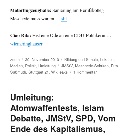
Motorflugzeughalle:
Sanierung am Berufskolleg
Meschede muss warten …
sbl
Ciao Rita:
Fast eine Ode an eine CDU-Politikerin …
wiemeringhauser
Autor
Veröffentlicht
Kategorien
zoom
30. November 2010
Bildung und Schule
,
Lokales
,
am
Schlagwörter
Medien
,
Politik
,
Umleitung
JMStV
,
Meschede-Schüren
,
Rita
zu
Süßmuth
,
Stuttgart 21
,
Wikileaks
1 Kommentar
Umleitung:
Stuttgart
21,
Umleitung:
JMStV,
Wikileaks,
Atomwaffentests, Islam
Rita
Debatte, JMStV, SPD, Vom
Süßmuth
und
Ende des Kapitalismus,
mehr.