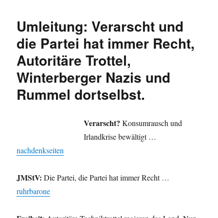
WikiLeaks,
Tariq
Umleitung: Verarscht und
Ramadan,
Kinder-
die Partei hat immer Recht,
FAZ
Autoritäre Trottel,
goes
Deutschland,
Winterberger Nazis und
JMStV
Horrorkabinett,
Rummel dortselbst.
Steag-
Aktien
und
Verarscht?
Konsumrausch und
mehr.
Irlandkrise bewältigt …
nachdenkseiten
JMStV:
Die Partei, die Partei hat immer Recht …
ruhrbarone