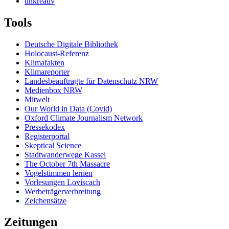
unkreativ
Tools
Deutsche Digitale Bibliothek
Holocaust-Referenz
Klimafakten
Klimareporter
Landesbeauftragte für Datenschutz NRW
Medienbox NRW
Mitwelt
Our World in Data (Covid)
Oxford Climate Journalism Network
Pressekodex
Registerportal
Skeptical Science
Stadtwanderwege Kassel
The October 7th Massacre
Vogelstimmen lernen
Vorlesungen Loviscach
Werbeträgerverbreitung
Zeichensätze
Zeitungen