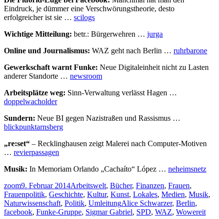
Eindruck, je dümmer eine Verschwörungstheorie, desto
erfolgreicher ist sie …
scilogs
Wichtige Mitteilung:
betr.: Bürgerwehren …
jurga
Online und Journalismus:
WAZ geht nach Berlin …
ruhrbarone
Gewerkschaft warnt Funke:
Neue Digitaleinheit nicht zu Lasten
anderer Standorte …
newsroom
Arbeitsplätze weg:
Sinn-Verwaltung verlässt Hagen …
doppelwacholder
Sundern:
Neue BI gegen Nazistraßen und Rassismus …
blickpunktarnsberg
„re:set“
– Recklinghausen zeigt Malerei nach Computer-Motiven
…
revierpassagen
Musik:
In Memoriam Orlando „Cachaíto“ López …
neheimsnetz
Autor
Veröffentlicht
Kategorien
zoom
9. Februar 2014
Arbeitswelt
,
Bücher
,
Finanzen
,
Frauen
,
am
Frauenpolitik
,
Geschichte
,
Kultur
,
Kunst
,
Lokales
,
Medien
,
Musik
,
Schlagwörter
Naturwissenschaft
,
Politik
,
Umleitung
Alice Schwarzer
,
Berlin
,
facebook
,
Funke-Gruppe
,
Sigmar Gabriel
,
SPD
,
WAZ
,
Wowereit