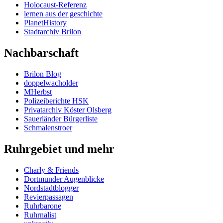
Holocaust-Referenz
lernen aus der geschichte
PlanetHistory
Stadtarchiv Brilon
Nachbarschaft
Brilon Blog
doppelwacholder
MHerbst
Polizeiberichte HSK
Privatarchiv Köster Olsberg
Sauerländer Bürgerliste
Schmalenstroer
Ruhrgebiet und mehr
Charly & Friends
Dortmunder Augenblicke
Nordstadtblogger
Revierpassagen
Ruhrbarone
Ruhrnalist