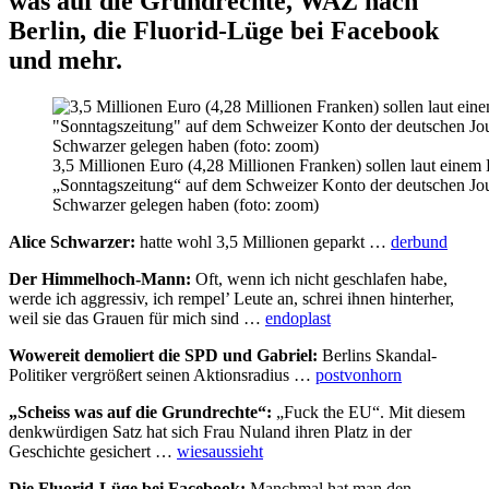
was auf die Grundrechte, WAZ nach
Berlin, die Fluorid-Lüge bei Facebook
und mehr.
3,5 Millionen Euro (4,28 Millionen Franken) sollen laut einem 
„Sonntagszeitung“ auf dem Schweizer Konto der deutschen Jour
Schwarzer gelegen haben (foto: zoom)
Alice Schwarzer:
hatte wohl 3,5 Millionen geparkt …
derbund
Der Himmelhoch-Mann:
Oft, wenn ich nicht geschlafen habe,
werde ich aggressiv, ich rempel’ Leute an, schrei ihnen hinterher,
weil sie das Grauen für mich sind …
endoplast
Wowereit demoliert die SPD und Gabriel:
Berlins Skandal-
Politiker vergrößert seinen Aktionsradius …
postvonhorn
„Scheiss was auf die Grundrechte“:
„Fuck the EU“. Mit diesem
denkwürdigen Satz hat sich Frau Nuland ihren Platz in der
Geschichte gesichert …
wiesaussieht
Die Fluorid-Lüge bei Facebook:
Manchmal hat man den