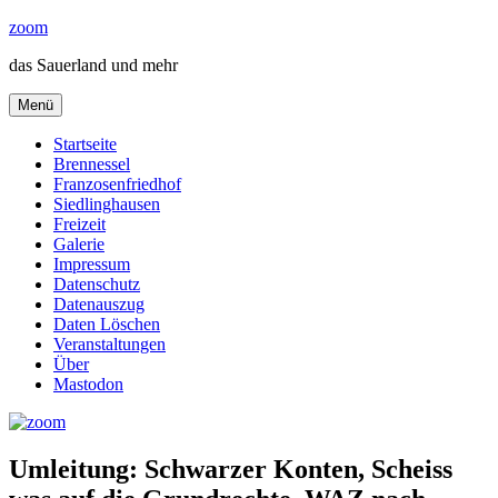
Zum
zoom
Inhalt
das Sauerland und mehr
springen
Menü
Startseite
Brennessel
Franzosenfriedhof
Siedlinghausen
Freizeit
Galerie
Impressum
Datenschutz
Datenauszug
Daten Löschen
Veranstaltungen
Über
Mastodon
Umleitung: Schwarzer Konten, Scheiss