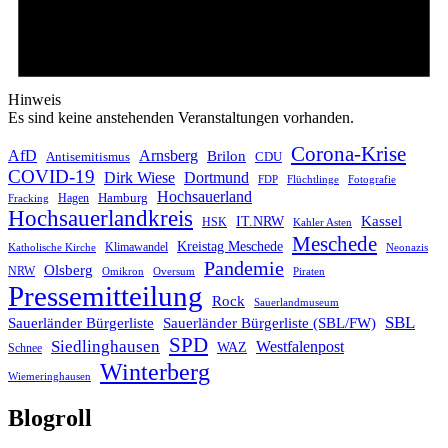
Hinweis
Es sind keine anstehenden Veranstaltungen vorhanden.
Corona-Krise
AfD
Arnsberg
Brilon
CDU
Antisemitismus
COVID-19
Dirk Wiese
Dortmund
FDP
Flüchtlinge
Fotografie
Hochsauerland
Hagen
Hamburg
Fracking
Hochsauerlandkreis
IT.NRW
Kassel
HSK
Kahler Asten
Meschede
Kreistag Meschede
Klimawandel
Katholische Kirche
Neonazis
Pandemie
Olsberg
NRW
Omikron
Oversum
Piraten
Pressemitteilung
Rock
Sauerlandmuseum
SBL
Sauerländer Bürgerliste
Sauerländer Bürgerliste (SBL/FW)
SPD
Siedlinghausen
Westfalenpost
WAZ
Schnee
Winterberg
Wiemeringhausen
Blogroll