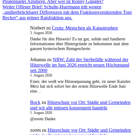
Beitrag:
Piratenpartei Arnsberg. Aber wer ist Ronny Gängler?
Nächster
Weiter
Offener Brief: Schulte-Huermann tritt wegen
Beitrag:
„unüberbrückbarer Differenzen mit dem Fraktionsvorsitzenden Toni
Becker“ aus grüner Ratsfraktion aus.
Norbert
zu
Ceuta: Menschen als Katastrophen
5. August 2026
Danke für den Hinweis! Es tut gut, solide und fundierte
Informationen über Hintergründe zu bekommen statt dem
ganzen hysterischem Rumgeschreie.
Johanna
zu
NRW: Zahl der Sterbefälle während der
Hitzewelle im Juni 2026 erreicht neuen Höchststand
seit 2000
1. August 2026
Einer, der weiß wie Hitzeanpassung geht, ist unser Kanzler.
Merz hat sich sofort bei der ersten Hitzewelle Ende Juni
eine…
Bock
zu
Hitzeschutz vor Ort: Städte und Gemeinden
und wir alle müssen konsequent handeln
1. August 2026
@zoom Danke.
zoom
zu
Hitzeschutz vor Ort: Städte und Gemeinden