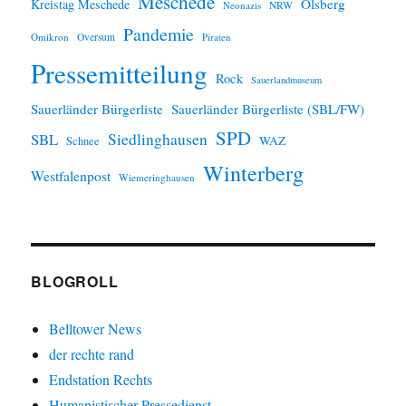
Meschede
Olsberg
Kreistag Meschede
Neonazis
NRW
Pandemie
Omikron
Oversum
Piraten
Pressemitteilung
Rock
Sauerlandmuseum
Sauerländer Bürgerliste
Sauerländer Bürgerliste (SBL/FW)
SPD
SBL
Siedlinghausen
WAZ
Schnee
Winterberg
Westfalenpost
Wiemeringhausen
BLOGROLL
Belltower News
der rechte rand
Endstation Rechts
Humanistischer Pressedienst