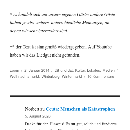
* es handelt sich um unsere eigenen Gäste; andere Gäste
haben gewiss weitere, unterschiedliche Meinungen, an
denen wir sehr interessiert sind.
** der Text ist sinngemäß wiedergegeben. Auf Youtube
haben wir das Liedgut nicht gefunden.
Autor
Veröffentlicht
Kategorien
Schla
zoom
2. Januar 2014
Dit und dat
,
Kultur
,
Lokales
,
Medien
am
zu
Weihnachtsmarkt
,
Winterberg
,
Wintermarkt
16 Kommentare
Winterber
„Winterma
Feststim
oder
Ballerma
Ceuta: Menschen als Katastrophen
Norbert
zu
5. August 2026
Danke für den Hinweis! Es tut gut, solide und fundierte