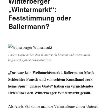
Winterberger
Krimi,
Polizei,
„Wintermarkt“:
Coming-
Feststimmung oder
Out,
Burnout,
Ballermann?
Abgang
Nienhaus
und
noch
viel
mehr.
Unsere Gäste haben den Wintermarkt besucht und waren nicht
begeistert. (fotos: eva-maria rose)
„Das war kein Weihnachtsmarkt. Ballermann-Musik.
Schlechter Punsch und von echtem Kunsthandwerk
keine Spur.“ Unsere Gäste* haben ein vernichtendes
Urteil über den Winterberger Wintermarkt gefällt.
Als Aprés Ski könne man die Veranstaltung an der Unteren