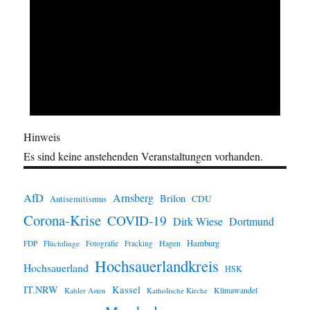
Hinweis
Es sind keine anstehenden Veranstaltungen vorhanden.
AfD
Arnsberg
Brilon
CDU
Antisemitismus
Corona-Krise
COVID-19
Dirk Wiese
Dortmund
Hamburg
Hagen
FDP
Flüchtlinge
Fotografie
Fracking
Hochsauerlandkreis
Hochsauerland
HSK
IT.NRW
Kassel
Klimawandel
Kahler Asten
Katholische Kirche