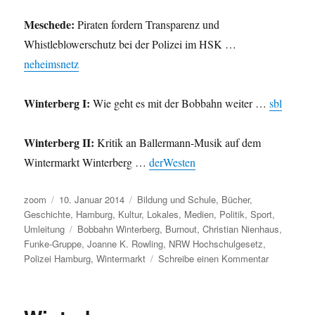
Meschede:
Piraten fordern Transparenz und
Whistleblowerschutz bei der Polizei im HSK …
neheimsnetz
Winterberg I:
Wie geht es mit der Bobbahn weiter …
sbl
Winterberg II:
Kritik an Ballermann-Musik auf dem
Wintermarkt Winterberg …
derWesten
Autor
Veröffentlicht
Kategorien
zoom
10. Januar 2014
Bildung und Schule
,
Bücher
,
am
Geschichte
,
Hamburg
,
Kultur
,
Lokales
,
Medien
,
Politik
,
Sport
,
Schlagwörter
Umleitung
Bobbahn Winterberg
,
Burnout
,
Christian Nienhaus
,
Funke-Gruppe
,
Joanne K. Rowling
,
NRW Hochschulgesetz
,
zu
Polizei Hamburg
,
Wintermarkt
Schreibe einen Kommentar
Umleitung:
Monstren,
Sprache,