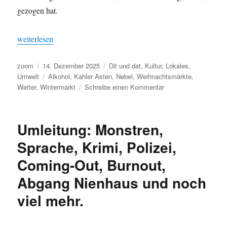
gezogen hat.
„Moin! Novemberwetter im Dezember“
weiterlesen
Autor
Veröffentlicht
Kategorien
zoom
14. Dezember 2025
Dit und dat
,
Kultur
,
Lokales
,
am
Schlagwörter
Umwelt
Alkohol
,
Kahler Asten
,
Nebel
,
Weihnachtsmärkte
,
zu
Wetter
,
Wintermarkt
Schreibe einen Kommentar
Moin!
Novemberwetter
im
Umleitung: Monstren,
Dezember
Sprache, Krimi, Polizei,
Coming-Out, Burnout,
Abgang Nienhaus und noch
viel mehr.