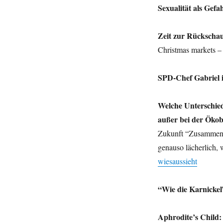
Sexualität als Gefa
und
Pegida,
Aphrodite’s
Zeit zur Rückschau
Child,
Christmas markets –
die
braunen
Wurzeln
SPD-Chef Gabriel i
des
STERN
und
Welche Unterschie
die
außer bei der Ökob
Shoa.
Zukunft “Zusammenarb
genauso lächerlich,
wiesaussieht
“Wie die Karnickel
Aphrodite’s Child: