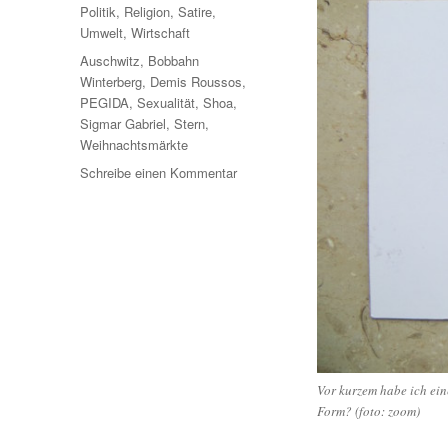
Politik
,
Religion
,
Satire
,
Umwelt
,
Wirtschaft
Schlagwörter
Auschwitz
,
Bobbahn
Winterberg
,
Demis Roussos
,
PEGIDA
,
Sexualität
,
Shoa
,
Sigmar Gabriel
,
Stern
,
Weihnachtsmärkte
zu
Schreibe einen Kommentar
Umleitung:
Print
lebt,
Sexualität
als
Gefahr,
inszenierte
Weihnachtsmärkte,
Gabriel
flexibilis,
Vor kurzem habe ich eine
“World
Form? (foto: zoom)
Economic
Forum”