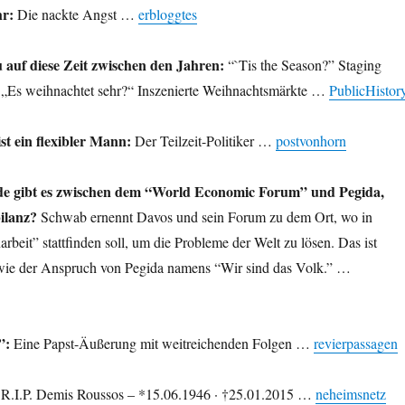
hr:
Die nackte Angst …
erbloggtes
 auf diese Zeit zwischen den Jahren:
“`Tis the Season?” Staging
 „Es weihnachtet sehr?“ Inszenierte Weihnachtsmärkte …
PublicHistor
st ein flexibler Mann:
Der Teilzeit-Politiker …
postvonhorn
de gibt es zwischen dem “World Economic Forum” und Pegida,
ilanz?
Schwab ernennt Davos und sein Forum zu dem Ort, wo in
eit” stattfinden soll, um die Probleme der Welt zu lösen. Das ist
 wie der Anspruch von Pegida namens “Wir sind das Volk.” …
”:
Eine Papst-Äußerung mit weitreichenden Folgen …
revierpassagen
R.I.P. Demis Roussos – *15.06.1946 · †25.01.2015 …
neheimsnetz