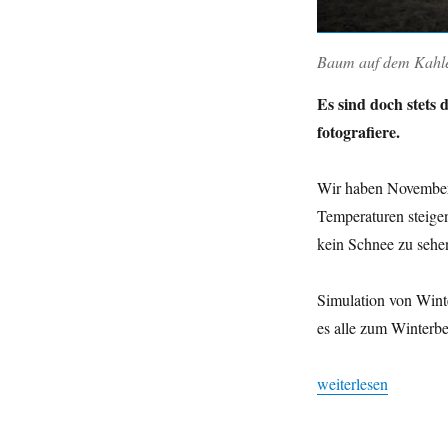
Baum auf dem Kahle
Es sind doch stets 
fotografiere.
Wir haben Novemberw
Temperaturen steigen 
kein Schnee zu sehe
Simulation von Wint
es alle zum Winterb
„Moin! Novemberwe
weiterlesen