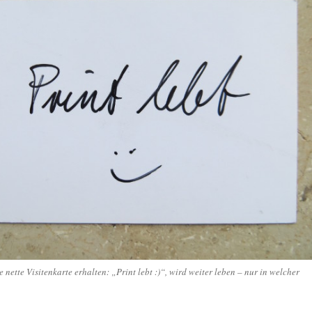
 nette Visitenkarte erhalten: „Print lebt :)“, wird weiter leben – nur in welcher