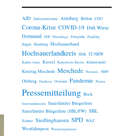
n
w
e
AfD
Arnsberg
Brilon
i
CDU
Antisemitismus
s
Corona-Krise
COVID-19
Dirk Wiese
Dortmund
FDP
Flüchtlinge
Fotografie
Fracking
Hochsauerland
Hamburg
Hagen
Hochsauerlandkreis
IT.NRW
HSK
Kassel
Klimawandel
Kahler Asten
Katholische Kirche
Meschede
Kreistag Meschede
Neonazis
NRW
Pandemie
Olsberg
Omikron
Oversum
Piraten
Pressemitteilung
Rock
Sauerländer Bürgerliste
Sauerlandmuseum
SBL
Sauerländer Bürgerliste (SBL/FW)
SPD
Siedlinghausen
WAZ
Schnee
Westfalenpost
Wiemeringhausen