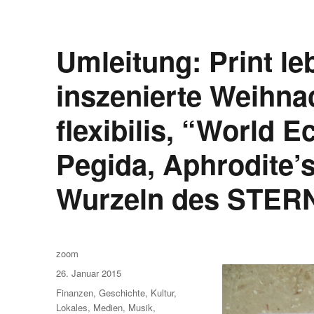
Umleitung: Print leb
inszenierte Weihna
flexibilis, “World
Pegida, Aphrodite’s
Wurzeln des STERN
Autor
zoom
Veröffentlicht
26. Januar 2015
am
Kategorien
Finanzen
,
Geschichte
,
Kultur
,
Lokales
,
Medien
,
Musik
,