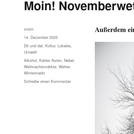
Moin! Novemberwet
Außerdem ei
Autor
zoom
Veröffentlicht
14. Dezember 2025
am
Kategorien
Dit und dat
,
Kultur
,
Lokales
,
Umwelt
Schlagwörter
Alkohol
,
Kahler Asten
,
Nebel
,
Weihnachtsmärkte
,
Wetter
,
Wintermarkt
zu
Schreibe einen Kommentar
Moin!
Novemberwetter
im
Dezember