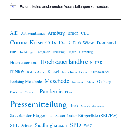
Es sind keine anstehenden Veranstaltungen vorhanden.
H
i
n
w
e
i
AfD
Arnsberg
Brilon
CDU
Antisemitismus
s
Corona-Krise
COVID-19
Dirk Wiese
Dortmund
Hamburg
Hagen
FDP
Flüchtlinge
Fotografie
Fracking
Hochsauerlandkreis
Hochsauerland
HSK
IT.NRW
Kassel
Klimawandel
Kahler Asten
Katholische Kirche
Meschede
Olsberg
Kreistag Meschede
Neonazis
NRW
Pandemie
Omikron
Oversum
Piraten
Pressemitteilung
Rock
Sauerlandmuseum
Sauerländer Bürgerliste
Sauerländer Bürgerliste (SBL/FW)
SPD
SBL
Siedlinghausen
WAZ
Schnee