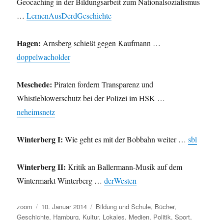
Geocaching in der Bildungsarbeit zum Nationalsozialismus
…
LernenAusDerdGeschichte
Hagen:
Arnsberg schießt gegen Kaufmann …
doppelwacholder
Meschede:
Piraten fordern Transparenz und
Whistleblowerschutz bei der Polizei im HSK …
neheimsnetz
Winterberg I:
Wie geht es mit der Bobbahn weiter …
sbl
Winterberg II:
Kritik an Ballermann-Musik auf dem
Wintermarkt Winterberg …
derWesten
Autor
Veröffentlicht
Kategorien
zoom
10. Januar 2014
Bildung und Schule
,
Bücher
,
am
Geschichte
,
Hamburg
,
Kultur
,
Lokales
,
Medien
,
Politik
,
Sport
,