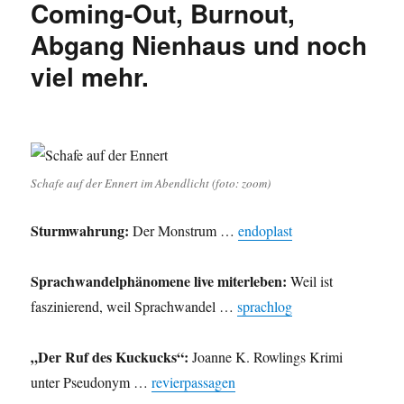
Coming-Out, Burnout,
Kultur.
Von
Abgang Nienhaus und noch
der
ausgelaugten
viel mehr.
CDU
über
die
Fotografie
zu
den
Schafe auf der Ennert im Abendlicht (foto: zoom)
Gespenstern
der
Sturmwahrung:
Der Monstrum …
endoplast
Vergangenheit
und
mehr
Sprachwandelphänomene live miterleben:
Weil ist
…
faszinierend, weil Sprachwandel …
sprachlog
„Der Ruf des Kuckucks“:
Joanne K. Rowlings Krimi
unter Pseudonym …
revierpassagen