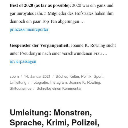
Best of 2020 (as far as possible):
2020 war ein ganz und
gar unroyales Jahr. 5 Mitglieder des Hofstaates haben ihm
dennoch ein paar Top Ten abgerungen …
prinzessinnenreporter
Gespenster der Vergangenheit:
Joanne K. Rowling sucht
unter Pseudonym nach einer verschwundenen Frau …
revierpassagen
Autor
Veröffentlicht
Kategorien
zoom
14. Januar 2021
Bücher
,
Kultur
,
Politik
,
Sport
,
am
Schlagwörter
Umleitung
Fotografie
,
Instagram
,
Joanne K. Rowling
,
zu
Skitourismus
Schreibe einen Kommentar
Umleitung:
Ganz
wenig
Umleitung: Monstren,
Politik
und
Sprache, Krimi, Polizei,
viel