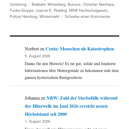
Schlagwörter
Umleitung
Bobbahn Winterberg
,
Burnout
,
Christian Nienhaus
,
Funke-Gruppe
,
Joanne K. Rowling
,
NRW Hochschulgesetz
,
zu
Polizei Hamburg
,
Wintermarkt
Schreibe einen Kommentar
Umleitung:
Monstren,
Sprache,
Krimi,
Polizei,
Ceuta: Menschen als Katastrophen
Norbert
zu
Coming-
5. August 2026
Out,
Danke für den Hinweis! Es tut gut, solide und fundierte
Burnout,
Abgang
Informationen über Hintergründe zu bekommen statt dem
Nienhaus
ganzen hysterischem Rumgeschreie.
und
noch
viel
NRW: Zahl der Sterbefälle während
Johanna
zu
mehr.
der Hitzewelle im Juni 2026 erreicht neuen
Höchststand seit 2000
1. August 2026