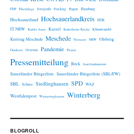
Hamburg
Hagen
FDP
Flüchtlinge
Fotografie
Fracking
Hochsauerlandkreis
Hochsauerland
HSK
IT.NRW
Kassel
Klimawandel
Kahler Asten
Katholische Kirche
Meschede
Olsberg
Kreistag Meschede
Neonazis
NRW
Pandemie
Omikron
Oversum
Piraten
Pressemitteilung
Rock
Sauerlandmuseum
Sauerländer Bürgerliste
Sauerländer Bürgerliste (SBL/FW)
SPD
SBL
Siedlinghausen
WAZ
Schnee
Winterberg
Westfalenpost
Wiemeringhausen
BLOGROLL