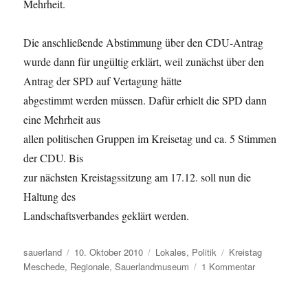
Mehrheit.
Die anschließende Abstimmung über den CDU-Antrag
wurde dann für ungültig erklärt, weil zunächst über den
Antrag der SPD auf Vertagung hätte
abgestimmt werden müssen. Dafür erhielt die SPD dann
eine Mehrheit aus
allen politischen Gruppen im Kreisetag und ca. 5 Stimmen
der CDU. Bis
zur nächsten Kreistagssitzung am 17.12. soll nun die
Haltung des
Landschaftsverbandes geklärt werden.
Autor
Veröffentlicht
Kategorien
Schlagwörter
sauerland
10. Oktober 2010
Lokales
,
Politik
Kreistag
am
zu
Meschede
,
Regionale
,
Sauerlandmuseum
1 Kommentar
Überraschen
Mehrheiten