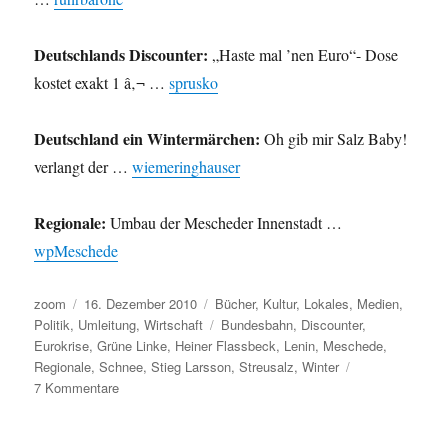
Deutschlands Discounter:
„Haste mal ’nen Euro“- Dose
kostet exakt 1 â‚¬ …
sprusko
Deutschland ein Wintermärchen:
Oh gib mir Salz Baby!
verlangt der …
wiemeringhauser
Regionale:
Umbau der Mescheder Innenstadt …
wpMeschede
Autor
Veröffentlicht
Kategorien
zoom
16. Dezember 2010
Bücher
,
Kultur
,
Lokales
,
Medien
,
am
Schlagwörter
Politik
,
Umleitung
,
Wirtschaft
Bundesbahn
,
Discounter
,
Eurokrise
,
Grüne Linke
,
Heiner Flassbeck
,
Lenin
,
Meschede
,
Regionale
,
Schnee
,
Stieg Larsson
,
Streusalz
,
Winter
zu
7 Kommentare
Umleitung:
Stieg