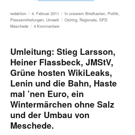
Autor
Veröffentlicht
Kategorien
redaktion
4. Februar 2011
In unserem Briefkasten
,
Politik
,
am
Schlagwörter
Pressemitteilungen
,
Umwelt
Ostring
,
Regionale
,
SPD
zu
Meschede
4 Kommentare
Meschede:
SPD
trifft
Umleitung: Stieg Larsson,
sich
mit
Heiner Flassbeck, JMStV,
Gegnern
Grüne hosten WikiLeaks,
des
neuen
Lenin und die Bahn, Haste
Ostrings
mal ’nen Euro, ein
Wintermärchen ohne Salz
und der Umbau von
Meschede.