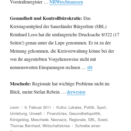
Vorstrafenregister …
NRWrechtsaussen
Gesundheit und Kontrollbürokratie:
Das
Kreistagsmitglied der Sauerländer Bürgerliste (SBL)
Reinhard Loos hat die umfangreiche Drucksache 8/322 (17
Seiten!) genau unter die Lupe genommen. Er ist zu der
Meinung gekommen, die Kreisverwaltung könne bei der
von ihr angestrebten Vorgehensweise nicht mit
nennenswerten Einsparungen rechnen …
sbl
Meschede:
Regionale hat wichtige Probleme nicht im
Blick, meint Stefan Rebein …
derwesten
Autor
Veröffentlicht
Kategorien
zoom
9. Februar 2011
Kultur
,
Lokales
,
Politik
,
Sport
,
am
Schlagwörter
Umleitung
,
Umwelt
Finanzkrise
,
Gesundheitspolitik
,
Königsblog
,
Meschede
,
Neonazis
,
Regionale
,
SBL
,
Soest
,
Thomas Bernhard
,
Wirtschaftskrise
Schreibe einen