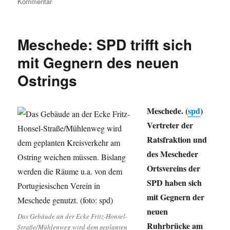
zu
Kommentar
Umleitung:
Finanzkrise
vergesssen,
Meschede: SPD trifft sich
Scheusal
Bernhard,
mit Gegnern des neuen
Königsblog,
Ostrings
Neonazis
in
Soest
und
Meschede. (
spd
)
mehr.
Vertreter der
Ratsfraktion und
des Mescheder
Ortsvereins der
SPD haben sich
mit Gegnern der
neuen
Das Gebäude an der Ecke Fritz-Honsel-
Ruhrbrücke am
Straße/Mühlenweg wird dem geplanten