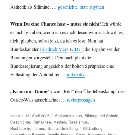
Ästhetik als Stilmittel …
geschichte_statt_mythen
Wenn Du eine Chance hast – nutze sie nicht!
Ich würde
es nicht glauben, wenn ich es nicht lesen würde. Ich will es
nicht glauben, selbst jetzt, da ich es lese: Nun hat
Bundeskanzler
Friedrich Merz
(
CDU
) die Ergebnisse der
Beratungen vorgestellt. Demnach plant die
Bundesregierung angesichts der hohen Spritpreise eine
Entlastung der Autofahrer …
unkreativ
„Krimi um Timmy“:
wie „Bild“ den Überlebenskampf des
Ostsee-Wals ausschlachtet …
revierpassagen
Autor
Veröffentlicht
Kategorien
zoom
15. April 2026
Antisemitismus
,
Bildung und Schule
,
am
Geschichte
,
Klimakrise
,
Medien
,
Rassismus
,
Schlagwörter
Rechtsextremismus
,
Satire
,
Umleitung
Bildzeitung
,
erneuerbare Energie
,
fossile Energie
,
Gaza
,
Habermas
,
Israel
,