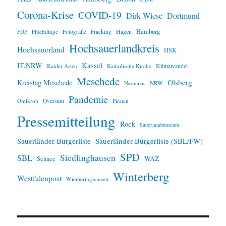
s
Corona-Krise
COVID-19
Dirk Wiese
Dortmund
Hamburg
Hagen
FDP
Flüchtlinge
Fotografie
Fracking
Hochsauerlandkreis
Hochsauerland
HSK
IT.NRW
Kassel
Klimawandel
Kahler Asten
Katholische Kirche
Meschede
Olsberg
Kreistag Meschede
Neonazis
NRW
Pandemie
Omikron
Oversum
Piraten
Pressemitteilung
Rock
Sauerlandmuseum
Sauerländer Bürgerliste
Sauerländer Bürgerliste (SBL/FW)
SPD
SBL
Siedlinghausen
WAZ
Schnee
Winterberg
Westfalenpost
Wiemeringhausen