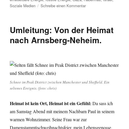
zu
Soziale Medien
Schreibe einen Kommentar
Umleitung:
Von
der
Umleitung: Von der Heimat
Meerenge
über
nach Arnsberg-Neheim.
Israel,
Habermas
und
die
Debattenkultur
im
Netz
Schnee im Peak District zwischen Manchester und Sheffield. Ein
zum
seltenes Ereignis. (foto: chris)
Ostseewal
Heimat ist kein Ort, Heimat ist ein Gefühl:
Da sass ich
am Samstag Abend mit meinem Nachbarn Paul in seinem
warmen Wohnzimmer. Seine Frau war zur
Damenstammtischweihnachtsfeier, mein Lebensgenosse