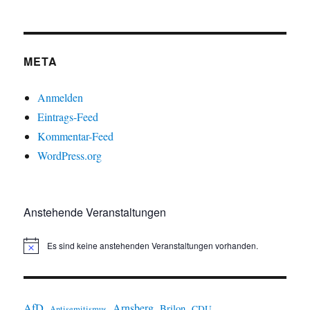
META
Anmelden
Eintrags-Feed
Kommentar-Feed
WordPress.org
Anstehende Veranstaltungen
Es sind keine anstehenden Veranstaltungen vorhanden.
H
i
n
w
e
i
AfD
Arnsberg
Brilon
CDU
Antisemitismus