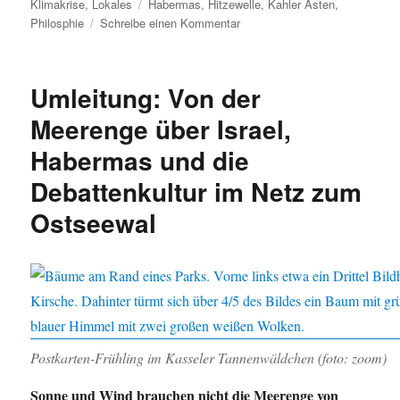
am
Schlagwörter
Klimakrise
,
Lokales
Habermas
,
Hitzewelle
,
Kahler Asten
,
zu
Philosphie
Schreibe einen Kommentar
Das
Ende
der
Umleitung: Von der
Hitzewelle
auf
Meerenge über Israel,
dem
Habermas und die
Kahlen
Asten
Debattenkultur im Netz zum
Ostseewal
Postkarten-Frühling im Kasseler Tannenwäldchen (foto: zoom)
Sonne und Wind brauchen nicht die Meerenge von