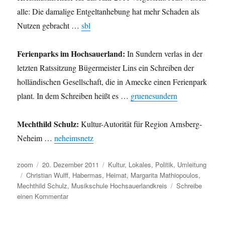
alle: Die damalige Entgeltanhebung hat mehr Schaden als
Nutzen gebracht …
sbl
Ferienparks im Hochsauerland:
In Sundern verlas in der
letzten Ratssitzung Bügermeister Lins ein Schreiben der
holländischen Gesellschaft, die in Amecke einen Ferienpark
plant. In dem Schreiben heißt es …
gruenesundern
Mechthild Schulz:
Kultur-Autorität für Region Arnsberg-
Neheim …
neheimsnetz
Autor
Veröffentlicht
Kategorien
zoom
20. Dezember 2011
Kultur
,
Lokales
,
Politik
,
Umleitung
Schlagwörter
am
Christian Wulff
,
Habermas
,
Heimat
,
Margarita Mathiopoulos
,
Mechthild Schulz
,
Musikschule Hochsauerlandkreis
Schreibe
zu
einen Kommentar
Umleitung:
Von