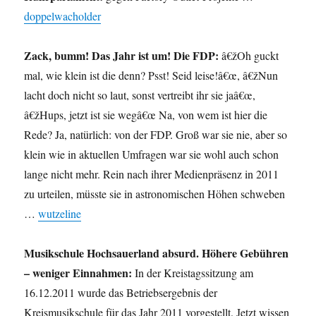
doppelwacholder
Zack, bumm! Das Jahr ist um! Die FDP:
â€žOh guckt
mal, wie klein ist die denn? Psst! Seid leise!â€œ, â€žNun
lacht doch nicht so laut, sonst vertreibt ihr sie jaâ€œ,
â€žHups, jetzt ist sie wegâ€œ Na, von wem ist hier die
Rede? Ja, natürlich: von der FDP. Groß war sie nie, aber so
klein wie in aktuellen Umfragen war sie wohl auch schon
lange nicht mehr. Rein nach ihrer Medienpräsenz in 2011
zu urteilen, müsste sie in astronomischen Höhen schweben
…
wutzeline
Musikschule Hochsauerland absurd. Höhere Gebühren
– weniger Einnahmen:
In der Kreistagssitzung am
16.12.2011 wurde das Betriebsergebnis der
Kreismusikschule für das Jahr 2011 vorgestellt. Jetzt wissen