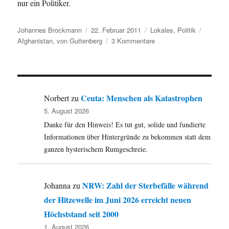
nur ein Politiker.
Autor
Veröffentlicht
Kategorien
Schlagw
Johannes Brockmann
22. Februar 2011
Lokales
,
Politik
am
zu
Afghanistan
,
von Guttenberg
3 Kommentare
Während
Deutschland
in
Afghanistan
Millionen
Ceuta: Menschen als Katastrophen
Norbert
zu
verschwendet,
5. August 2026
schauen
Danke für den Hinweis! Es tut gut, solide und fundierte
wir
hier
Informationen über Hintergründe zu bekommen statt dem
auf
ganzen hysterischem Rumgeschreie.
Guttenberg
NRW: Zahl der Sterbefälle während
Johanna
zu
der Hitzewelle im Juni 2026 erreicht neuen
Höchststand seit 2000
1. August 2026