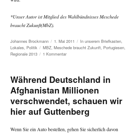
*Unser Autor ist Mitglied des Wahlbündnisses Meschede
braucht Zukunft(MbZ).
Autor
Veröffentlicht
Kategorien
Johannes Brockmann
1. Mai 2011
In unserem Briefkasten
,
Schlagwörter
am
Lokales
,
Politik
MBZ
,
Meschede braucht Zukunft
,
Portugiesen
,
zu
Regionale 2013
1 Kommentar
Meschede:
Demo
gegen
Während Deutschland in
Abriss
eines
Afghanistan Millionen
Vereinsheim
verschwendet, schauen wir
und
gegen
hier auf Guttenberg
die
Brückenplanung
Wenn Sie ein Auto bestellen, gehen Sie sicherlich davon