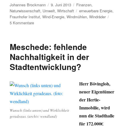
Autor
Veröffentlicht
Kategorien
Johannes Brockmann
9. Juni 2013
Finanzen
,
am
Schlagwörter
Naturwissenschaft
,
Umwelt
,
Wirtschaft
erneuerbare Energie
,
Fraunhofer Institut
,
Wind-Energie
,
Windmühlen
,
Windräder
zu
5 Kommentare
Sind
(Bödefelder)
Windkraftgegner
Meschede: fehlende
wirklich
Naturschützer?
Nachhaltigkeit in der
Stadtentwicklung?
Herr Bövingloh,
neuer Eigentümer
der Hertie-
Immobilie, wird
Wunsch (links unten) und Wirklichkeit
nun die Stadthalle
geradeaus. (archiv: wendland)
für 172.000€