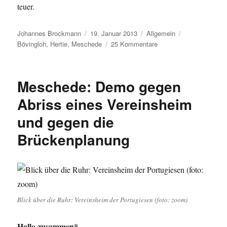
teuer.
Autor
Veröffentlicht
Kategorien
Schlagwörter
Johannes Brockmann
19. Januar 2013
Allgemein
am
zu
Bövingloh
,
Hertie
,
Meschede
25 Kommentare
Meschede:
fehlende
Nachhaltigkeit
Meschede: Demo gegen
in
der
Abriss eines Vereinsheim
Stadtentwicklung?
und gegen die
Brückenplanung
Blick über die Ruhr: Vereinsheim der Portugiesen (foto: zoom)
Hallo zusammen*,