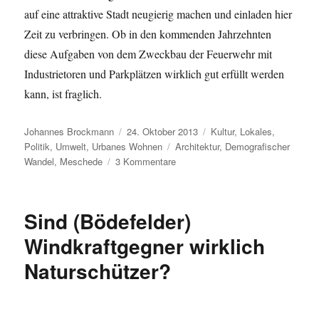
auf eine attraktive Stadt neugierig machen und einladen hier
Zeit zu verbringen. Ob in den kommenden Jahrzehnten
diese Aufgaben von dem Zweckbau der Feuerwehr mit
Industrietoren und Parkplätzen wirklich gut erfüllt werden
kann, ist fraglich.
Autor
Veröffentlicht
Kategorien
Johannes Brockmann
24. Oktober 2013
Kultur
,
Lokales
,
am
Schlagwörter
Politik
,
Umwelt
,
Urbanes Wohnen
Architektur
,
Demografischer
zu
Wandel
,
Meschede
3 Kommentare
Meschedes
vergessene
Kinder
Sind (Bödefelder)
Windkraftgegner wirklich
Naturschützer?