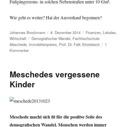
Fußgängerzone- in solchen Nebenstraßen unter 10 €/m².
Wie geht es weiter? Hat der Ausverkauf begonnen?
Autor
Veröffentlicht
Kategorien
Johannes Brockmann
8. Dezember 2014
Finanzen
,
Lokales
,
Schlagwörter
am
Wirtschaft
Demografischer Wandel
,
Fachhochschule
Meschede
,
Immobilienpreise
,
Prof. Dr. Falk Strotebeck
1
zu
Kommentar
Wie
geht
es
Meschedes vergessene
weiter?
Hat
Kinder
der
Ausverkauf
begonnen?
„Weniger,
älter,
bunter
Meschede macht sich fit für die positive Seite des
–
demografischen Wandel. Menschen werden immer