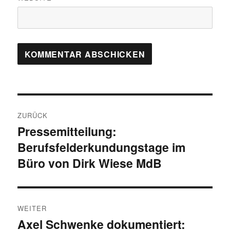
Beitragsnavigation
ZURÜCK
Pressemitteilung:
Vorheriger
Berufsfelderkundungstage im
Beitrag:
Büro von Dirk Wiese MdB
WEITER
Axel Schwenke dokumentiert:
Nächster