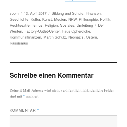
Autor
Veröffentlicht
Kategorien
zoom
13. April 2017
Bildung und Schule
,
Finanzen
,
am
Geschichte
,
Kultur
,
Kunst
,
Medien
,
NRW
,
Philosophie
,
Politik
,
Schlagwörter
Rechtsextremismus
,
Religion
,
Soziales
,
Umleitung
Der
Westen
,
Factory-Outlet-Center
,
Haus Opherdicke
,
Kommunalfinanzen
,
Martin Schulz
,
Neonazis
,
Ostern
,
Rassismus
Schreibe einen Kommentar
Deine E-Mail-Adresse wird nicht veröffentlicht.
Erforderliche Felder
sind mit
*
markiert
KOMMENTAR
*