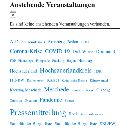
Anstehende Veranstaltungen
H
i
Es sind keine anstehenden Veranstaltungen vorhanden.
n
w
AfD
Arnsberg
Brilon
CDU
Antisemitismus
e
Corona-Krise
COVID-19
Dirk Wiese
Dortmund
i
Hamburg
Hagen
FDP
Flüchtlinge
Fotografie
Fracking
s
Hochsauerlandkreis
Hochsauerland
HSK
IT.NRW
Kassel
Klimawandel
Kahler Asten
Katholische Kirche
Meschede
Olsberg
Kreistag Meschede
Neonazis
NRW
Pandemie
Omikron
Oversum
Piraten
Pressemitteilung
Rock
Sauerlandmuseum
Sauerländer Bürgerliste
Sauerländer Bürgerliste (SBL/FW)