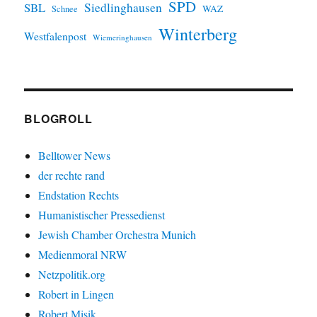
SPD
SBL
Siedlinghausen
WAZ
Schnee
Winterberg
Westfalenpost
Wiemeringhausen
BLOGROLL
Belltower News
der rechte rand
Endstation Rechts
Humanistischer Pressedienst
Jewish Chamber Orchestra Munich
Medienmoral NRW
Netzpolitik.org
Robert in Lingen
Robert Misik