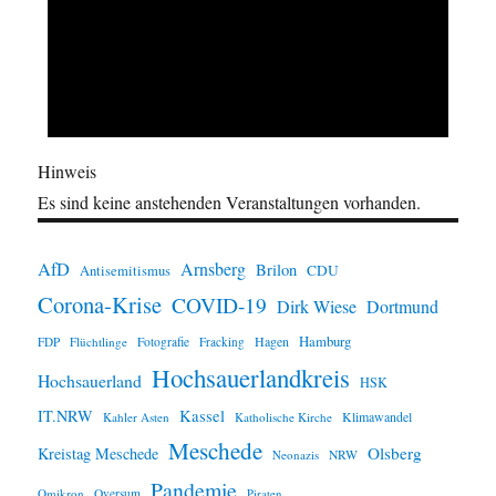
Hinweis
Es sind keine anstehenden Veranstaltungen vorhanden.
AfD
Arnsberg
Brilon
CDU
Antisemitismus
Corona-Krise
COVID-19
Dirk Wiese
Dortmund
Hamburg
Hagen
FDP
Flüchtlinge
Fotografie
Fracking
Hochsauerlandkreis
Hochsauerland
HSK
IT.NRW
Kassel
Klimawandel
Kahler Asten
Katholische Kirche
Meschede
Olsberg
Kreistag Meschede
Neonazis
NRW
Pandemie
Omikron
Oversum
Piraten