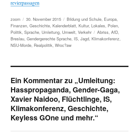
revierpassagen
Autor
Veröffentlicht
Kategorien
zoom
30. November 2015
Bildung und Schule
,
Europa
,
am
Finanzen
,
Geschichte
,
Kalenderblatt
,
Kultur
,
Lokales
,
Polen
,
Schlagwörter
Politik
,
Sprache
,
Umleitung
,
Umwelt
,
Verkehr
Abriss
,
AfD
,
Breslau
,
Gendergerechte Sprache
,
IS
,
Jagd
,
Klimakonferenz
,
NSU-Morde
,
Realpolitik
,
Wroc?aw
Ein Kommentar zu „Umleitung:
Hasspropaganda, Gender-Gaga,
Xavier Naidoo, Flüchtlinge, IS,
Klimakonferenz, Geschichte,
Keyless GOne und mehr.“