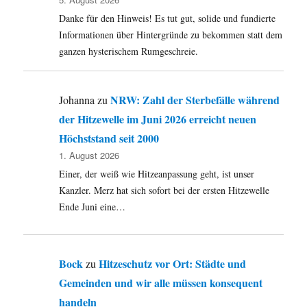
in
Danke für den Hinweis! Es tut gut, solide und fundierte
der
SPD,
Informationen über Hintergründe zu bekommen statt dem
Immanuel
ganzen hysterischem Rumgeschreie.
Kant
und
ein
NRW: Zahl der Sterbefälle während
Johanna
zu
bisschen
der Hitzewelle im Juni 2026 erreicht neuen
mehr
…
Höchststand seit 2000
1. August 2026
Einer, der weiß wie Hitzeanpassung geht, ist unser
Kanzler. Merz hat sich sofort bei der ersten Hitzewelle
Ende Juni eine…
Bock
Hitzeschutz vor Ort: Städte und
zu
Gemeinden und wir alle müssen konsequent
handeln