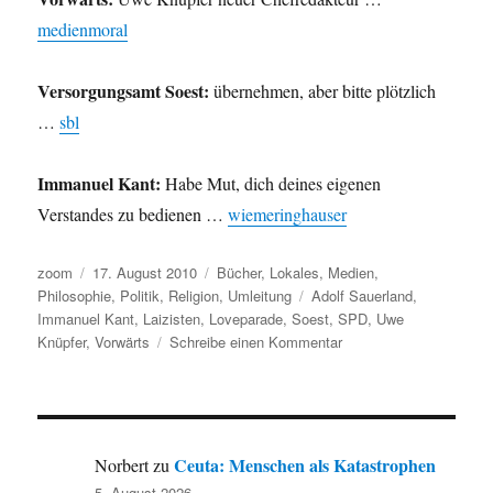
medienmoral
Versorgungsamt Soest:
übernehmen, aber bitte plötzlich
…
sbl
Immanuel Kant:
Habe Mut, dich deines eigenen
Verstandes zu bedienen …
wiemeringhauser
Autor
Veröffentlicht
Kategorien
zoom
17. August 2010
Bücher
,
Lokales
,
Medien
,
am
Schlagwörter
Philosophie
,
Politik
,
Religion
,
Umleitung
Adolf Sauerland
,
Immanuel Kant
,
Laizisten
,
Loveparade
,
Soest
,
SPD
,
Uwe
zu
Knüpfer
,
Vorwärts
Schreibe einen Kommentar
Umleitung:
Viel
Adolf
Sauerland,
Vorwärts
Ceuta: Menschen als Katastrophen
Norbert
zu
Laizisten
5. August 2026