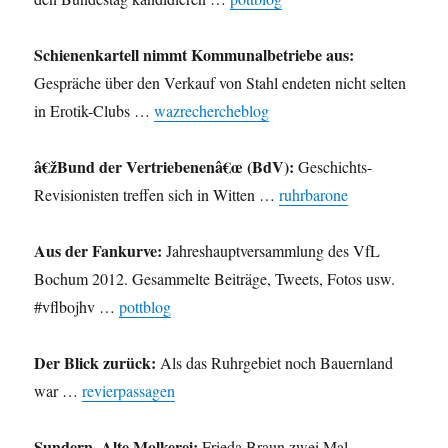
Schienenkartell nimmt Kommunalbetriebe aus:
Gespräche über den Verkauf von Stahl endeten nicht selten
in Erotik-Clubs …
wazrechercheblog
â€žBund der Vertriebenenâ€œ (BdV):
Geschichts-
Revisionisten treffen sich in Witten …
ruhrbarone
Aus der Fankurve:
Jahreshauptversammlung des VfL
Bochum 2012. Gesammelte Beiträge, Tweets, Fotos usw.
#vflbojhv …
pottblog
Der Blick zurück:
Als das Ruhrgebiet noch Bauernland
war …
revierpassagen
Sundern, Alte Molkerei:
Frieda Braun zwei Mal