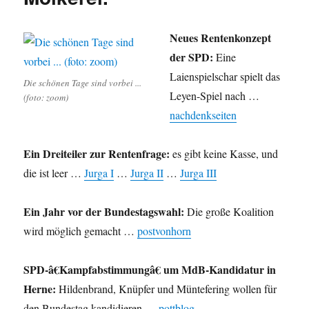
Neues Rentenkonzept
der SPD:
Eine
Laienspielschar spielt das
Die schönen Tage sind vorbei ...
Leyen-Spiel nach …
(foto: zoom)
nachdenkseiten
Ein Dreiteiler zur Rentenfrage:
es gibt keine Kasse, und
die ist leer …
Jurga I
…
Jurga II
…
Jurga III
Ein Jahr vor der Bundestagswahl:
Die große Koalition
wird möglich gemacht …
postvonhorn
SPD-â€Kampfabstimmungâ€ um MdB-Kandidatur in
Herne:
Hildenbrand, Knüpfer und Müntefering wollen für
den Bundestag kandidieren …
pottblog