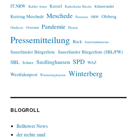
IT.NRW
Kassel
Klimawandel
Kahler Asten
Katholische Kirche
Meschede
Olsberg
Kreistag Meschede
Neonazis
NRW
Pandemie
Omikron
Oversum
Piraten
Pressemitteilung
Rock
Sauerlandmuseum
Sauerländer Bürgerliste
Sauerländer Bürgerliste (SBL/FW)
SPD
SBL
Siedlinghausen
WAZ
Schnee
Winterberg
Westfalenpost
Wiemeringhausen
BLOGROLL
Belltower News
der rechte rand