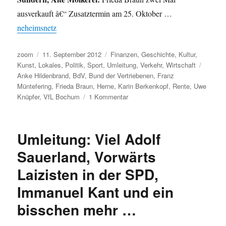
ausverkauft â€“ Zusatztermin am 25. Oktober …
neheimsnetz
Autor
Veröffentlicht
Kategorien
zoom
11. September 2012
Finanzen
,
Geschichte
,
Kultur
,
am
Schlag
Kunst
,
Lokales
,
Politik
,
Sport
,
Umleitung
,
Verkehr
,
Wirtschaft
Anke Hildenbrand
,
BdV
,
Bund der Vertriebenen
,
Franz
Müntefering
,
Frieda Braun
,
Herne
,
Karin Berkenkopf
,
Rente
,
Uwe
zu
Knüpfer
,
VfL Bochum
1 Kommentar
Umleitung:
von
der
Umleitung: Viel Adolf
Rentendiskussion
mit
Sauerland, Vorwärts
dem
Laizisten in der SPD,
Schienenkartell
in
Immanuel Kant und ein
die
Alte
bisschen mehr …
Molkerei.