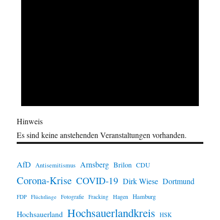
Hinweis
Es sind keine anstehenden Veranstaltungen vorhanden.
AfD
Arnsberg
Brilon
CDU
Antisemitismus
Corona-Krise
COVID-19
Dirk Wiese
Dortmund
Hamburg
Hagen
FDP
Flüchtlinge
Fotografie
Fracking
Hochsauerlandkreis
Hochsauerland
HSK