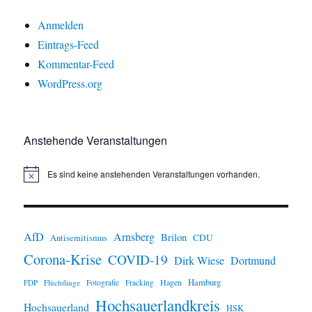
Anmelden
Eintrags-Feed
Kommentar-Feed
WordPress.org
Anstehende Veranstaltungen
Es sind keine anstehenden Veranstaltungen vorhanden.
H
i
n
w
e
i
AfD
Arnsberg
Brilon
CDU
Antisemitismus
s
Corona-Krise
COVID-19
Dirk Wiese
Dortmund
Hamburg
Hagen
FDP
Flüchtlinge
Fotografie
Fracking
Hochsauerlandkreis
Hochsauerland
HSK