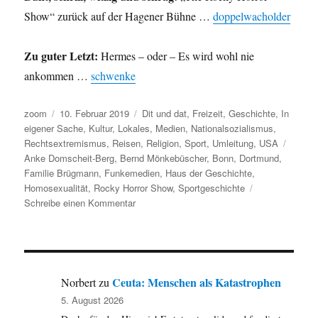
Show“ zurück auf der Hagener Bühne …
doppelwacholder
Zu guter Letzt:
Hermes – oder – Es wird wohl nie
ankommen …
schwenke
Autor
Veröffentlicht
Kategorien
zoom
10. Februar 2019
Dit und dat
,
Freizeit
,
Geschichte
,
In
am
eigener Sache
,
Kultur
,
Lokales
,
Medien
,
Nationalsozialismus
,
Schlag
Rechtsextremismus
,
Reisen
,
Religion
,
Sport
,
Umleitung
,
USA
Anke Domscheit-Berg
,
Bernd Mönkebüscher
,
Bonn
,
Dortmund
,
Familie Brügmann
,
Funkemedien
,
Haus der Geschichte
,
Homosexualität
,
Rocky Horror Show
,
Sportgeschichte
zu
Schreibe einen Kommentar
Umleitung:
Vom
Resonanzraum
der
Hemmungslosigkeit
Ceuta: Menschen als Katastrophen
Norbert
zu
über
5. August 2026
das