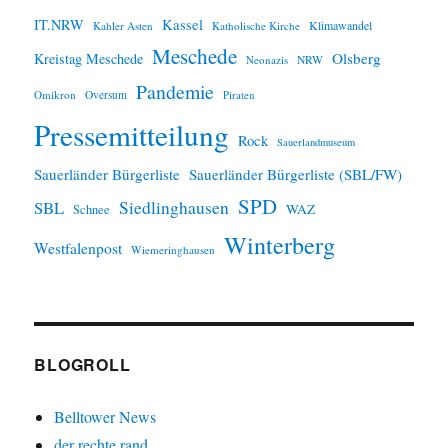
IT.NRW
Kassel
Klimawandel
Kahler Asten
Katholische Kirche
Meschede
Olsberg
Kreistag Meschede
Neonazis
NRW
Pandemie
Omikron
Oversum
Piraten
Pressemitteilung
Rock
Sauerlandmuseum
Sauerländer Bürgerliste
Sauerländer Bürgerliste (SBL/FW)
SPD
SBL
Siedlinghausen
WAZ
Schnee
Winterberg
Westfalenpost
Wiemeringhausen
BLOGROLL
Belltower News
der rechte rand