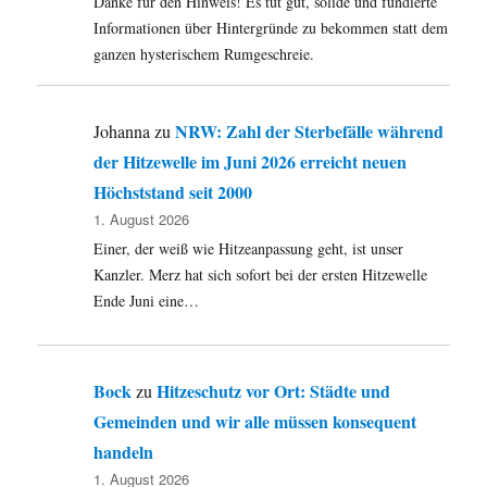
Danke für den Hinweis! Es tut gut, solide und fundierte
Coming
Out
Informationen über Hintergründe zu bekommen statt dem
eines
ganzen hysterischem Rumgeschreie.
Pfarrers
zu
Funkes
NRW: Zahl der Sterbefälle während
Johanna
zu
„agilem
der Hitzewelle im Juni 2026 erreicht neuen
Ticker“
und
Höchststand seit 2000
mehr
1. August 2026
…
Einer, der weiß wie Hitzeanpassung geht, ist unser
Kanzler. Merz hat sich sofort bei der ersten Hitzewelle
Ende Juni eine…
Bock
Hitzeschutz vor Ort: Städte und
zu
Gemeinden und wir alle müssen konsequent
handeln
1. August 2026