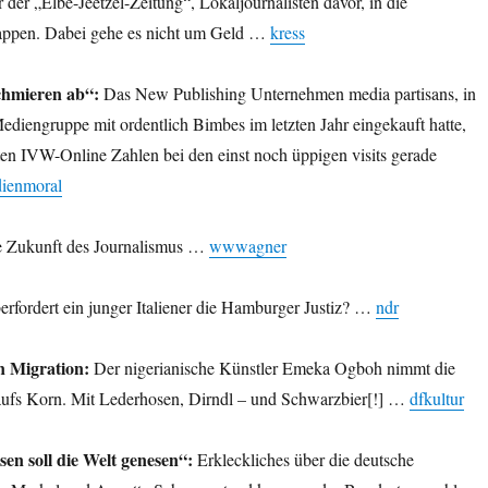
r der „Elbe-Jeetzel-Zeitung“, Lokaljournalisten davor, in die
 tappen. Dabei gehe es nicht um Geld …
kress
chmieren ab“:
Das New Publishing Unternehmen media partisans, in
ediengruppe mit ordentlich Bimbes im letzten Jahr eingekauft hatte,
ten IVW-Online Zahlen bei den einst noch üppigen visits gerade
ienmoral
 Zukunft des Journalismus …
wwwagner
erfordert ein junger Italiener die Hamburger Justiz? …
ndr
 Migration:
Der nigerianische Künstler Emeka Ogboh nimmt die
 aufs Korn. Mit Lederhosen, Dirndl – und Schwarzbier[!] …
dfkultur
n soll die Welt genesen“:
Erkleckliches über die deutsche