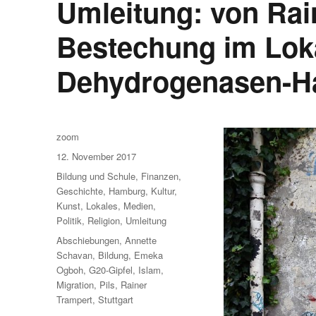
Umleitung: von Rai
Bestechung im Lok
Dehydrogenasen-H
Autor
zoom
Veröffentlicht
12. November 2017
am
Kategorien
Bildung und Schule
,
Finanzen
,
Geschichte
,
Hamburg
,
Kultur
,
Kunst
,
Lokales
,
Medien
,
Politik
,
Religion
,
Umleitung
Schlagwörter
Abschiebungen
,
Annette
Schavan
,
Bildung
,
Emeka
Ogboh
,
G20-Gipfel
,
Islam
,
Migration
,
Pils
,
Rainer
Trampert
,
Stuttgart