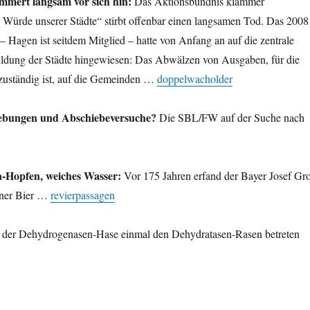
mmert langsam vor sich hin:
Das Aktionsbündnis klammer
ürde unserer Städte“ stirbt offenbar einen langsamen Tod. Das 2008
 Hagen ist seitdem Mitglied – hatte von Anfang an auf die zentrale
ldung der Städte hingewiesen: Das Abwälzen von Ausgaben, für die
 zuständig ist, auf die Gemeinden …
doppelwacholder
ebungen und Abschiebeversuche?
Die SBL/FW auf der Suche nach
a-Hopfen, weiches Wasser:
Vor 175 Jahren erfand der Bayer Josef Gro
ener Bier …
revierpassagen
 der Dehydrogenasen-Hase einmal den Dehydratasen-Rasen betreten