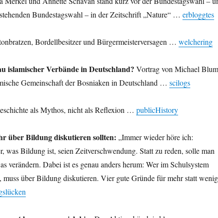
a Merkel und Annette Schavan stand kurz vor der Bundestagswahl – u
nstehenden Bundestagswahl – in der Zeitschrift „Nature“ …
erbloggtes
onbratzen, Bordellbesitzer und Bürgermeisterversagen …
welchering
au islamischer Verbände in Deutschland?
Vortrag von Michael Blu
amische Gemeinschaft der Bosniaken in Deutschland …
scilogs
schichte als Mythos, nicht als Reflexion …
publicHistory
über Bildung diskutieren sollten:
„Immer wieder höre ich:
, was Bildung ist, seien Zeitverschwendung. Statt zu reden, solle man
was verändern. Dabei ist es genau anders herum: Wer im Schulsystem
, muss über Bildung diskutieren. Vier gute Gründe für mehr statt wenig
gslücken