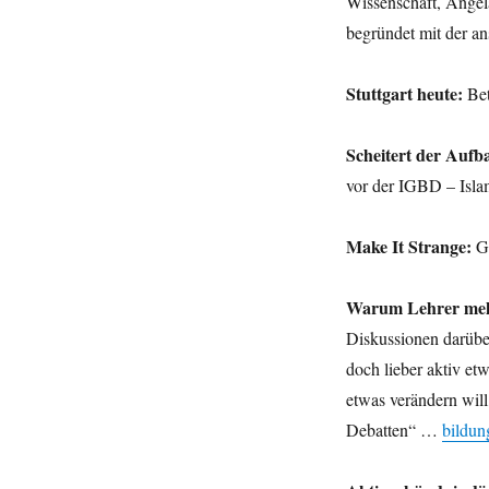
Wissenschaft, Angel
begründet mit der a
Stuttgart heute:
Bet
Scheitert der Aufb
vor der IGBD – Isl
Make It Strange:
Ge
Warum Lehrer mehr 
Diskussionen darüber
doch lieber aktiv et
etwas verändern will
Debatten“ …
bildun