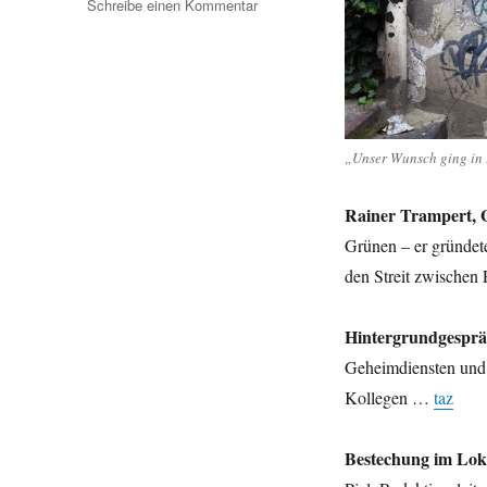
zu
Schreibe einen Kommentar
Umleitung:
von
Rainer
Trampert
über
die
„Unser Wunsch ging in E
Bestechung
im
Lokaljournalismus
Rainer Trampert, 
zum
Grünen – er gründete
Dehydrogenasen-
den Streit zwischen
Hasen
und
mehr
Hintergrundgesprä
…
Geheimdiensten und 
Kollegen …
taz
Bestechung im Lok