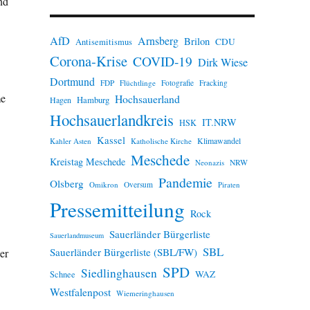
nd
n
w
e
AfD
Arnsberg
Brilon
i
CDU
Antisemitismus
s
Corona-Krise
COVID-19
Dirk Wiese
Dortmund
FDP
Flüchtlinge
Fotografie
Fracking
me
Hochsauerland
Hamburg
Hagen
Hochsauerlandkreis
IT.NRW
HSK
Kassel
Klimawandel
Kahler Asten
Katholische Kirche
Meschede
Kreistag Meschede
Neonazis
NRW
Pandemie
Olsberg
Omikron
Oversum
Piraten
Pressemitteilung
Rock
Sauerländer Bürgerliste
Sauerlandmuseum
SBL
Sauerländer Bürgerliste (SBL/FW)
er
SPD
Siedlinghausen
WAZ
Schnee
Westfalenpost
Wiemeringhausen