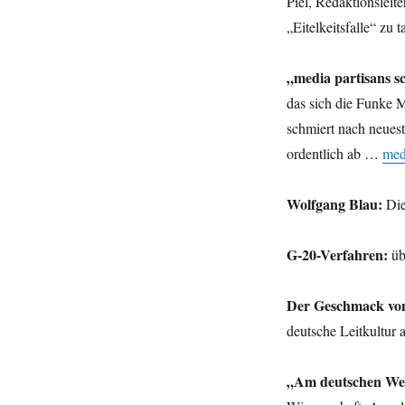
Piel, Redaktionsleite
„Eitelkeitsfalle“ zu
„media partisans s
das sich die Funke M
schmiert nach neues
ordentlich ab …
med
Wolfgang Blau:
Die
G-20-Verfahren:
üb
Der Geschmack von
deutsche Leitkultur
„Am deutschen Wese