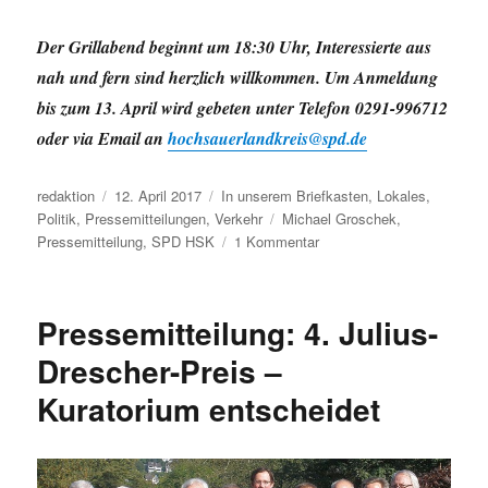
Der Grillabend beginnt um 18:30 Uhr, Interessierte aus
nah und fern sind herzlich willkommen. Um Anmeldung
bis zum 13. April wird gebeten unter Telefon 0291-996712
oder via Email an
hochsauerlandkreis@spd.de
Autor
Veröffentlicht
Kategorien
redaktion
12. April 2017
In unserem Briefkasten
,
Lokales
,
am
Schlagwörter
Politik
,
Pressemitteilungen
,
Verkehr
Michael Groschek
,
zu
Pressemitteilung
,
SPD HSK
1 Kommentar
Pressemitteilung
der
SPD:
Pressemitteilung: 4. Julius-
„Auf
eine
Drescher-Preis –
Bratwurst
Kuratorium entscheidet
mit
NRW
Verkehrsminister
Groschek“