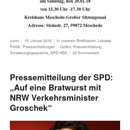
am Samstag, den 20.01.18
von 15.30 Uhr -17.30 Uhr
Kreishaus Meschede-Großer Sitzungssaal
Adresse: Steinstr. 27, 59872 Meschede
Autor
Veröffentlicht
Kategorien
zoom
15. Januar 2018
In unserem Briefkasten
,
Lokales
,
am
Schlagwörter
Politik
,
Pressemitteilungen
GroKo
,
Pressemitteilung
,
zu
Sondierungsgespräche
,
SPD HSK
22 Kommentare
Sauerländer
Sozialdemokraten
wollen
Pressemitteilung der SPD:
am
Samstag
„Auf eine Bratwurst mit
intern
NRW Verkehrsminister
über
die
Groschek“
Ergebnisse
der
Sondierungsgespr
diskutieren.