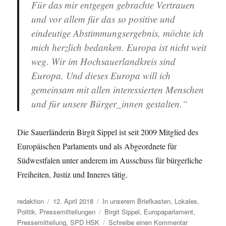
Für das mir entgegen gebrachte Vertrauen
und vor allem für das so positive und
eindeutige Abstimmungsergebnis, möchte ich
mich herzlich bedanken. Europa ist nicht weit
weg. Wir im Hochsauerlandkreis sind
Europa. Und dieses Europa will ich
gemeinsam mit allen interessierten Menschen
und für unsere Bürger_innen gestalten.“
Die Sauerländerin Birgit Sippel ist seit 2009 Mitglied des
Europäischen Parlaments und als Abgeordnete für
Südwestfalen unter anderem im Ausschuss für bürgerliche
Freiheiten, Justiz und Inneres tätig.
Autor
Veröffentlicht
Kategorien
redaktion
12. April 2018
In unserem Briefkasten
,
Lokales
,
am
Schlagwörter
Politik
,
Pressemitteilungen
Birgit Sippel
,
Europaparlament
,
zu
Pressemitteilung
,
SPD HSK
Schreibe einen Kommentar