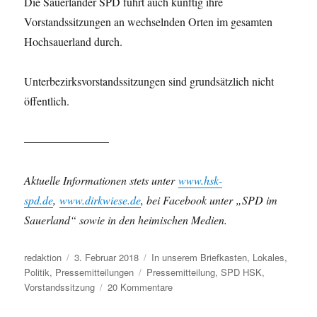
Die Sauerländer SPD führt auch künftig ihre
Vorstandssitzungen an wechselnden Orten im gesamten
Hochsauerland durch.
Unterbezirksvorstandssitzungen sind grundsätzlich nicht
öffentlich.
———————–
Aktuelle Informationen stets unter
www.hsk-
spd.de
,
www.dirkwiese.de
, bei Facebook unter „SPD im
Sauerland“ sowie in den heimischen Medien.
Autor
Veröffentlicht
Kategorien
redaktion
3. Februar 2018
In unserem Briefkasten
,
Lokales
,
am
Schlagwörter
Politik
,
Pressemitteilungen
Pressemitteilung
,
SPD HSK
,
zu
Vorstandssitzung
20 Kommentare
Pressemitteilung:
Sauerländer