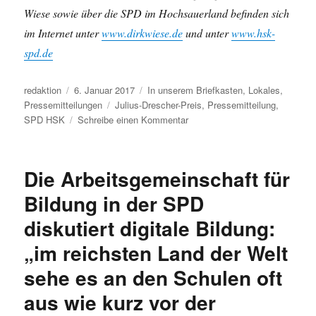
Wiese sowie über die SPD im Hochsauerland befinden sich
im Internet unter
www.dirkwiese.de
und unter
www.hsk-
spd.de
Autor
Veröffentlicht
Kategorien
redaktion
6. Januar 2017
In unserem Briefkasten
,
Lokales
,
am
Schlagwörter
Pressemitteilungen
Julius-Drescher-Preis
,
Pressemitteilung
,
zu
SPD HSK
Schreibe einen Kommentar
Pressemitteilung:
4.
Julius-
Die Arbeitsgemeinschaft für
Drescher-
Preis
Bildung in der SPD
–
diskutiert digitale Bildung:
Kuratorium
entscheidet
„im reichsten Land der Welt
sehe es an den Schulen oft
aus wie kurz vor der