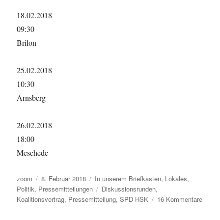
18.02.2018
09:30
Brilon
25.02.2018
10:30
Arnsberg
26.02.2018
18:00
Meschede
Autor
Veröffentlicht
Kategorien
zoom
8. Februar 2018
In unserem Briefkasten
,
Lokales
,
am
Schlagwörter
Politik
,
Pressemitteilungen
Diskussionsrunden
,
zu
Koalitionsvertrag
,
Pressemitteilung
,
SPD HSK
16 Kommentare
Presse
SPD