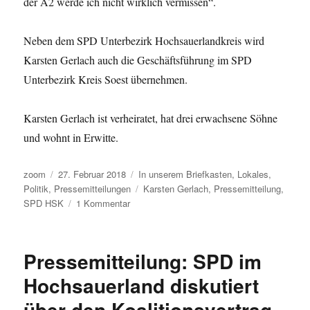
der A2 werde ich nicht wirklich vermissen“.
Neben dem SPD Unterbezirk Hochsauerlandkreis wird
Karsten Gerlach auch die Geschäftsführung im SPD
Unterbezirk Kreis Soest übernehmen.
Karsten Gerlach ist verheiratet, hat drei erwachsene Söhne
und wohnt in Erwitte.
Autor
Veröffentlicht
Kategorien
zoom
27. Februar 2018
In unserem Briefkasten
,
Lokales
,
am
Schlagwörter
Politik
,
Pressemitteilungen
Karsten Gerlach
,
Pressemitteilung
,
zu
SPD HSK
1 Kommentar
Neuer
Geschäftsführer
in
Pressemitteilung: SPD im
der
Sauerländer
Hochsauerland diskutiert
SPD
über den Koalitionsvertrag