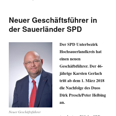
Sauerländer
SPD
nominiert
Neuer Geschäftsführer in
Birgit
Sippel
der Sauerländer SPD
erneut
für
das
Der SPD Unterbezirk
Europäische
Hochsauerlandkreis hat
Parlament
einen neuen
Geschäftsführer. Der 46-
jährige Karsten Gerlach
tritt ab dem 1. März 2018
die Nachfolge des Duos
Dirk Presch/Peter Helbing
an.
Neuer Geschäftsführer