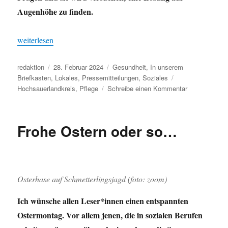
Augenhöhe zu finden.
„Ferdi Lenze erste Ombudsperson in der Pflege im Hochsauerlan
weiterlesen
Autor
Veröffentlicht
Kategorien
redaktion
28. Februar 2024
Gesundheit
,
In unserem
am
Schlagwörter
Briefkasten
,
Lokales
,
Pressemitteilungen
,
Soziales
zu
Hochsauerlandkreis
,
Pflege
Schreibe einen Kommentar
Ferdi
Lenze
erste
Frohe Ostern oder so…
Ombudspers
in
der
Pflege
im
Osterhase auf Schmetterlingsjagd (foto: zoom)
Hochsauerlan
Ich wünsche allen Leser*innen einen entspannten
Ostermontag. Vor allem jenen, die in sozialen Berufen