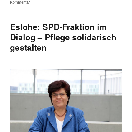
zu
Kommentar
Frohe
Ostern
oder
Eslohe: SPD-Fraktion im
so…
Dialog – Pflege solidarisch
gestalten