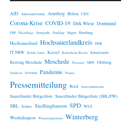
AfD
Arnsberg
Brilon
CDU
Antisemitismus
Corona-Krise
COVID-19
Dirk Wiese
Dortmund
Hamburg
Hagen
FDP
Flüchtlinge
Fotografie
Fracking
Hochsauerlandkreis
Hochsauerland
HSK
IT.NRW
Kassel
Klimawandel
Kahler Asten
Katholische Kirche
Meschede
Olsberg
Kreistag Meschede
Neonazis
NRW
Pandemie
Omikron
Oversum
Piraten
Pressemitteilung
Rock
Sauerlandmuseum
Sauerländer Bürgerliste
Sauerländer Bürgerliste (SBL/FW)
SPD
SBL
Siedlinghausen
WAZ
Schnee
Winterberg
Westfalenpost
Wiemeringhausen