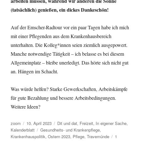
arbeiten müssen, während wir anderen die Sonne
(tatsächlich) genießen, ein dickes Dankeschön!
Auf der Emscher-Radtour vor ein paar Tagen habe ich mich
mit einer Pflegenden aus dem Krankenhausbereich
unterhalten. Die Kolleg*innen seien ziemlich ausgepowert.
Manche notwendige Tätigkeit – ich belasse es bei diesem
Allgemeinplatz – bleibe unerledigt. Das hörte sich nicht gut
an. Hängen im Schacht.
Was würde helfen? Starke Gewerkschaften, Arbeitskämpfe
für gute Bezahlung und bessere Arbeitsbedingungen.
Weitere Ideen?
Autor
Veröffentlicht
Kategorien
zoom
10. April 2023
Dit und dat
,
Freizeit
,
In eigener Sache
,
am
Schlagwörter
Kalenderblatt
Gesundheits- und Krankenpflege
,
Krankenhauspolitik
,
Ostern 2023
,
Pflege
,
Travemünde
1