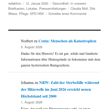
Autor
Veröffentlicht
Kategorien
redaktion
12. Januar 2020
Gesundheit
,
In unserem
am
Schlagwörter
Briefkasten
,
Lokales
,
Pressemitteilungen
Claudia Moll
,
Dirk
zu
Wiese
,
Pflege
,
SPD HSK
Schreibe einen Kommentar
Eslohe:
SPD-
Fraktion
im
Dialog
Ceuta: Menschen als Katastrophen
Norbert
zu
–
5. August 2026
Pflege
Danke für den Hinweis! Es tut gut, solide und fundierte
solidarisch
gestalten
Informationen über Hintergründe zu bekommen statt dem
ganzen hysterischem Rumgeschreie.
NRW: Zahl der Sterbefälle während
Johanna
zu
der Hitzewelle im Juni 2026 erreicht neuen
Höchststand seit 2000
1. August 2026
Einer, der weiß wie Hitzeanpassung geht, ist unser