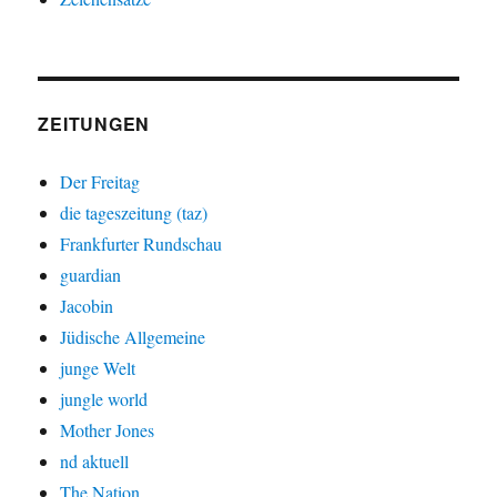
ZEITUNGEN
Der Freitag
die tageszeitung (taz)
Frankfurter Rundschau
guardian
Jacobin
Jüdische Allgemeine
junge Welt
jungle world
Mother Jones
nd aktuell
The Nation