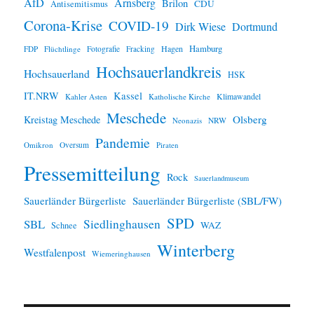
AfD
Arnsberg
Brilon
CDU
Antisemitismus
s
Corona-Krise
COVID-19
Dirk Wiese
Dortmund
Hamburg
Hagen
FDP
Flüchtlinge
Fotografie
Fracking
Hochsauerlandkreis
Hochsauerland
HSK
IT.NRW
Kassel
Klimawandel
Kahler Asten
Katholische Kirche
Meschede
Olsberg
Kreistag Meschede
Neonazis
NRW
Pandemie
Omikron
Oversum
Piraten
Pressemitteilung
Rock
Sauerlandmuseum
Sauerländer Bürgerliste
Sauerländer Bürgerliste (SBL/FW)
SPD
SBL
Siedlinghausen
WAZ
Schnee
Winterberg
Westfalenpost
Wiemeringhausen