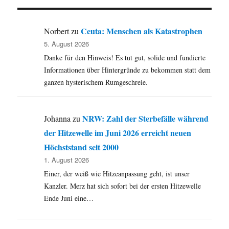
in
Thüringen,
Widerliches
Ceuta: Menschen als Katastrophen
Norbert
zu
von
5. August 2026
den
Danke für den Hinweis! Es tut gut, solide und fundierte
Altparteien,
Bloggen
Informationen über Hintergründe zu bekommen statt dem
und
ganzen hysterischem Rumgeschreie.
Journalismus,
Streiken,
die
NRW: Zahl der Sterbefälle während
Johanna
zu
Jagdsteuer
der Hitzewelle im Juni 2026 erreicht neuen
und
mehr.
Höchststand seit 2000
1. August 2026
Einer, der weiß wie Hitzeanpassung geht, ist unser
Kanzler. Merz hat sich sofort bei der ersten Hitzewelle
Ende Juni eine…