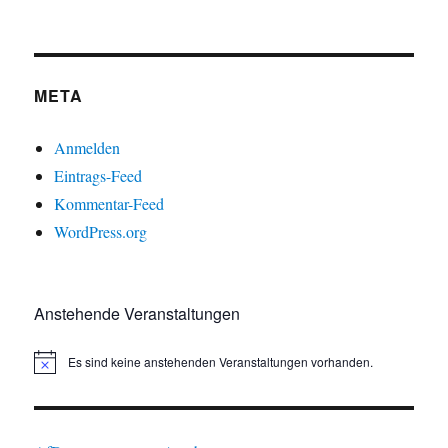
META
Anmelden
Eintrags-Feed
Kommentar-Feed
WordPress.org
Anstehende Veranstaltungen
Es sind keine anstehenden Veranstaltungen vorhanden.
H
i
n
w
e
i