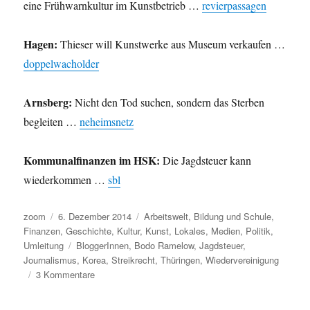
eine Frühwarnkultur im Kunstbetrieb …
revierpassagen
Hagen:
Thieser will Kunstwerke aus Museum verkaufen …
doppelwacholder
Arnsberg:
Nicht den Tod suchen, sondern das Sterben
begleiten …
neheimsnetz
Kommunalfinanzen im HSK:
Die Jagdsteuer kann
wiederkommen …
sbl
Autor
Veröffentlicht
Kategorien
zoom
6. Dezember 2014
Arbeitswelt
,
Bildung und Schule
,
am
Finanzen
,
Geschichte
,
Kultur
,
Kunst
,
Lokales
,
Medien
,
Politik
,
Schlagwörter
Umleitung
BloggerInnen
,
Bodo Ramelow
,
Jagdsteuer
,
Journalismus
,
Korea
,
Streikrecht
,
Thüringen
,
Wiedervereinigung
zu
3 Kommentare
Umleitung:
Wahlen