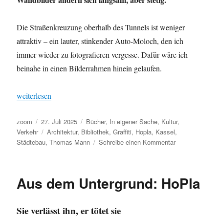
Die Straßenkreuzung oberhalb des Tunnels ist weniger
attraktiv – ein lauter, stinkender Auto-Moloch, den ich
immer wieder zu fotografieren vergesse. Dafür wäre ich
beinahe in einen Bilderrahmen hinein gelaufen.
„Fundstück: don’t worry, be pink“
weiterlesen
Autor
Veröffentlicht
Kategorien
zoom
27. Juli 2025
Bücher
,
In eigener Sache
,
Kultur
,
am
Schlagwörter
Verkehr
Architektur
,
Bibliothek
,
Graffiti
,
Hopla
,
Kassel
,
zu
Städtebau
,
Thomas Mann
Schreibe einen Kommentar
Fundstück:
don’t
worry,
Aus dem Untergrund: HoPla
be
pink
Sie verlässt ihn, er tötet sie