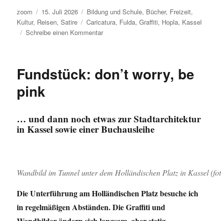
Autor
Veröffentlicht
Kategorien
zoom
15. Juli 2026
Bildung und Schule
,
Bücher
,
Freizeit
,
am
Schlagwörter
Kultur
,
Reisen
,
Satire
Caricatura
,
Fulda
,
Graffiti
,
Hopla
,
Kassel
zu
Schreibe einen Kommentar
Kultur-
Radtour
durch
Fundstück: don’t worry, be
Kassel
pink
… und dann noch etwas zur Stadtarchitektur
in Kassel sowie einer Buchausleihe
Wandbild im Tunnel unter dem Holländischen Platz in Kassel (fo
Die Unterführung am Holländischen Platz besuche ich
in regelmäßigen Abständen. Die Graffiti und
Wandbilder ändern sich langsam, aber stetig.