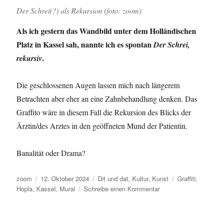
Der Schrei(?) als Rekursion (foto: zoom)
Als ich gestern das Wandbild unter dem Holländischen
Platz in Kassel sah, nannte ich es spontan
Der Schrei,
.
rekursiv
Die geschlossenen Augen lassen mich nach längerem
Betrachten aber eher an eine Zahnbehandlung denken. Das
Graffito wäre in diesem Fall die Rekursion des Blicks der
Ärztin/des Arztes in den geöffneten Mund der Patientin.
Banalität oder Drama?
Autor
Veröffentlicht
Kategorien
Schlagwörter
zoom
12. Oktober 2024
Dit und dat
,
Kultur
,
Kunst
Graffiti
,
am
zu
Hopla
,
Kassel
,
Mural
Schreibe einen Kommentar
Wandbild:
Der