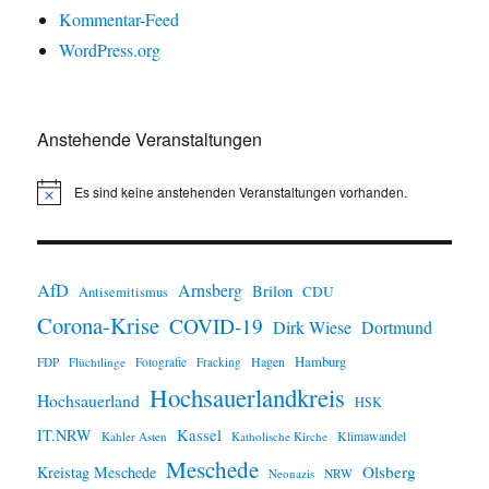
Kommentar-Feed
WordPress.org
Anstehende Veranstaltungen
Es sind keine anstehenden Veranstaltungen vorhanden.
H
i
n
w
e
i
AfD
Arnsberg
Brilon
CDU
Antisemitismus
s
Corona-Krise
COVID-19
Dirk Wiese
Dortmund
Hamburg
Hagen
FDP
Flüchtlinge
Fotografie
Fracking
Hochsauerlandkreis
Hochsauerland
HSK
IT.NRW
Kassel
Klimawandel
Kahler Asten
Katholische Kirche
Meschede
Olsberg
Kreistag Meschede
Neonazis
NRW