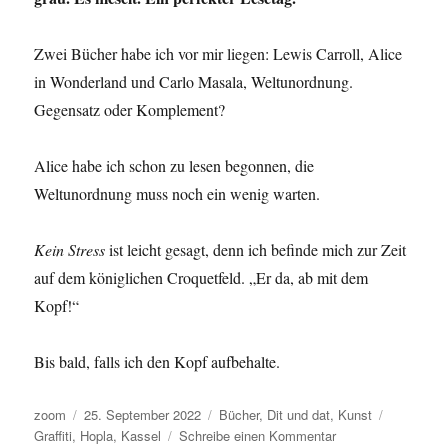
Zwei Bücher habe ich vor mir liegen: Lewis Carroll, Alice
in Wonderland und Carlo Masala, Weltunordnung.
Gegensatz oder Komplement?
Alice habe ich schon zu lesen begonnen, die
Weltunordnung muss noch ein wenig warten.
Kein Stress
ist leicht gesagt, denn ich befinde mich zur Zeit
auf dem königlichen Croquetfeld. „Er da, ab mit dem
Kopf!“
Bis bald, falls ich den Kopf aufbehalte.
Autor
Veröffentlicht
Kategorien
Schlagwör
zoom
25. September 2022
Bücher
,
Dit und dat
,
Kunst
am
zu
Graffiti
,
Hopla
,
Kassel
Schreibe einen Kommentar