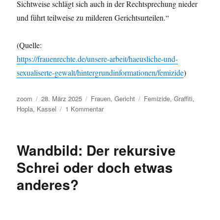
Sichtweise schlägt sich auch in der Rechtsprechung nieder
und führt teilweise zu milderen Gerichtsurteilen.“
(Quelle:
https://frauenrechte.de/unsere-arbeit/haeusliche-und-
sexualiserte-gewalt/hintergrundinformationen/femizide
)
Autor
Veröffentlicht
Kategorien
Schlagwörter
zoom
28. März 2025
Frauen
,
Gericht
Femizide
,
Graffiti
,
am
zu
Hopla
,
Kassel
1 Kommentar
Aus
dem
Untergrund:
Wandbild: Der rekursive
HoPla
Schrei oder doch etwas
anderes?