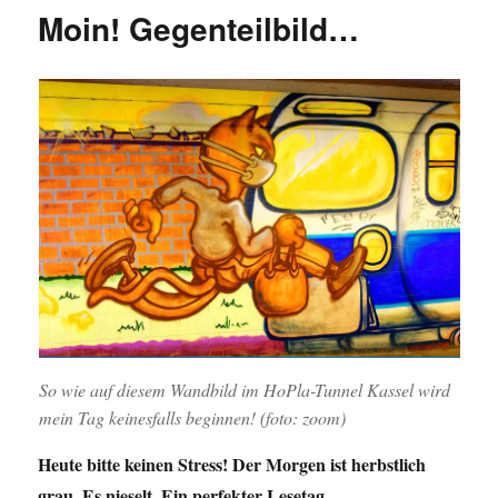
rekursive
Moin! Gegenteilbild…
Schrei
oder
doch
etwas
anderes?
So wie auf diesem Wandbild im HoPla-Tunnel Kassel wird
mein Tag keinesfalls beginnen! (foto: zoom)
Heute bitte keinen Stress! Der Morgen ist herbstlich
grau. Es nieselt. Ein perfekter Lesetag.