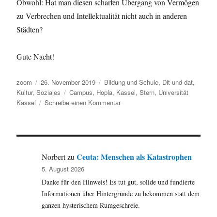
Obwohl: Hat man diesen scharfen Übergang von Vermögen
zu Verbrechen und Intellektualität nicht auch in anderen
Städten?
Gute Nacht!
Autor
Veröffentlicht
Kategorien
zoom
26. November 2019
Bildung und Schule
,
Dit und dat
,
am
Schlagwörter
Kultur
,
Soziales
Campus
,
Hopla
,
Kassel
,
Stern
,
Universität
zu
Kassel
Schreibe einen Kommentar
Hallo
Herr
Doktor
–
Pausenbild
Ceuta: Menschen als Katastrophen
Norbert
zu
auf
5. August 2026
dem
Danke für den Hinweis! Es tut gut, solide und fundierte
Weg
zum
Informationen über Hintergründe zu bekommen statt dem
Hopla
ganzen hysterischem Rumgeschreie.
in