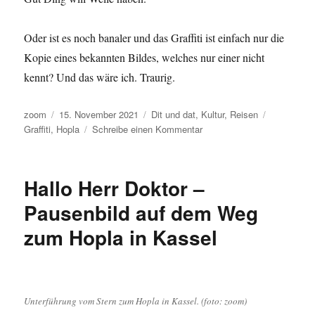
Oder ist es noch banaler und das Graffiti ist einfach nur die
Kopie eines bekannten Bildes, welches nur einer nicht
kennt? Und das wäre ich. Traurig.
Autor
Veröffentlicht
Kategorien
Schlagwört
zoom
15. November 2021
Dit und dat
,
Kultur
,
Reisen
am
zu
Graffiti
,
Hopla
Schreibe einen Kommentar
Pausenbild:
Hoffnung
–
Hallo Herr Doktor –
Silencio
Pausenbild auf dem Weg
zum Hopla in Kassel
Unterführung vom Stern zum Hopla in Kassel. (foto: zoom)