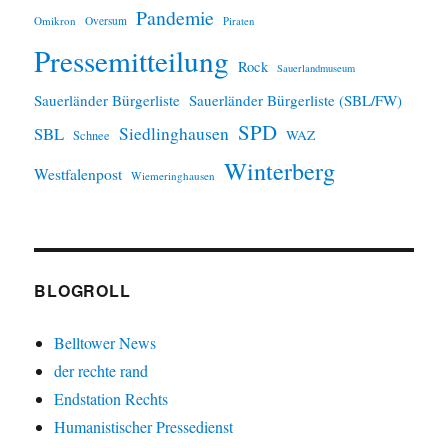
Pandemie
Omikron
Oversum
Piraten
Pressemitteilung
Rock
Sauerlandmuseum
Sauerländer Bürgerliste
Sauerländer Bürgerliste (SBL/FW)
SPD
SBL
Siedlinghausen
WAZ
Schnee
Winterberg
Westfalenpost
Wiemeringhausen
BLOGROLL
Belltower News
der rechte rand
Endstation Rechts
Humanistischer Pressedienst