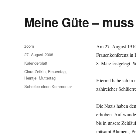
Meine Güte – muss
Autor
zoom
Am 27. August 1910 r
Veröffentlicht
27. August 2008
Frauenkonferenz in 
am
Kategorien
Kalenderblatt
8. März festgelegt. 
Schlagwörter
Clara Zetkin
,
Frauentag
,
Heintje
,
Muttertag
Hiermit habe ich in 
zu
Schreibe einen Kommentar
zahlreicher Schülerre
Meine
Güte
–
Die Nazis haben den
muss
erhoben. Auf wunders
das
bis in unsere Zeitlä
sein?
mitsamt Blumen-, Pr