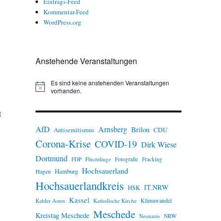
Eintrags-Feed
Kommentar-Feed
WordPress.org
Anstehende Veranstaltungen
Es sind keine anstehenden Veranstaltungen
H
vorhanden.
i
n
t
w
e
AfD
Arnsberg
Brilon
i
CDU
Antisemitismus
s
Corona-Krise
COVID-19
Dirk Wiese
Dortmund
FDP
Flüchtlinge
Fotografie
Fracking
Hochsauerland
Hamburg
Hagen
Hochsauerlandkreis
IT.NRW
HSK
Kassel
Klimawandel
Kahler Asten
Katholische Kirche
Meschede
Kreistag Meschede
Neonazis
NRW