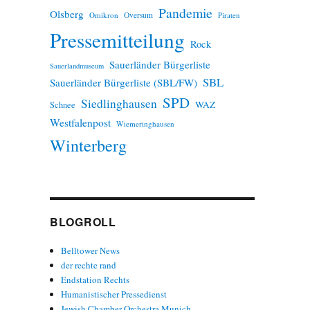
Pandemie
Olsberg
Omikron
Oversum
Piraten
Pressemitteilung
Rock
Sauerländer Bürgerliste
Sauerlandmuseum
SBL
Sauerländer Bürgerliste (SBL/FW)
SPD
Siedlinghausen
WAZ
Schnee
Westfalenpost
Wiemeringhausen
Winterberg
BLOGROLL
Belltower News
der rechte rand
Endstation Rechts
Humanistischer Pressedienst
Jewish Chamber Orchestra Munich