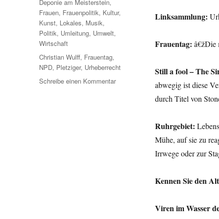
Kategorien
Deponie am Meisterstein
,
Frauen
,
Frauenpolitik
,
Kultur
,
Linksammlung:
Urh
Kunst
,
Lokales
,
Musik
,
Politik
,
Umleitung
,
Umwelt
,
Frauentag:
Wirtschaft
â€žDie m
Schlagwörter
Christian Wulff
,
Frauentag
,
NPD
,
Pletziger
,
Urheberrecht
Still a fool – The S
zu
Schreibe einen Kommentar
abwegig ist diese Ve
Umleitung:
durch Titel von St
Vom
Urheberrecht
über
Ruhrgebiet:
Lebensl
den
Mühe, auf sie zu rea
Frauentag
zum
Irrwege oder zur St
Müll
im
Kennen Sie den Alt
Hochsauerland.
Abschied
vom
Viren im Wasser d
Wiemeringhauser?