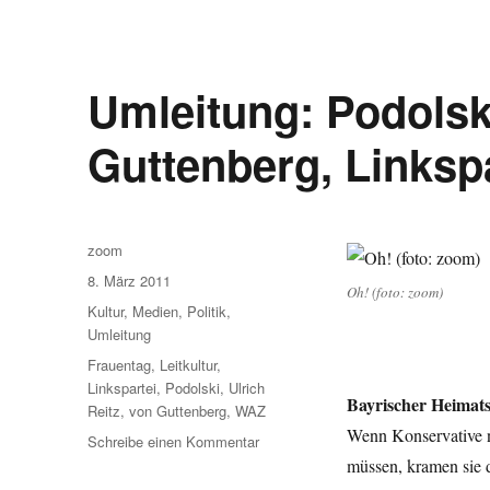
Umleitung: Podolski
Guttenberg, Linksp
Autor
zoom
Veröffentlicht
8. März 2011
Oh! (foto: zoom)
am
Kategorien
Kultur
,
Medien
,
Politik
,
Umleitung
Schlagwörter
Frauentag
,
Leitkultur
,
Linkspartei
,
Podolski
,
Ulrich
Bayrischer Heimatst
Reitz
,
von Guttenberg
,
WAZ
Wenn Konservative n
zu
Schreibe einen Kommentar
Umleitung:
müssen, kramen sie 
Podolski,