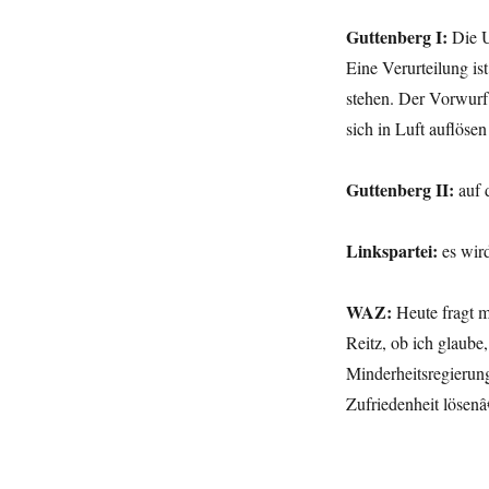
Frauentag,
Guttenberg I:
Die U
Leitkultur,
Guttenberg,
Eine Verurteilung is
Linkspartei
stehen. Der Vorwurf
und
sich in Luft auflös
WAZ.
Guttenberg II:
auf 
Linkspartei:
es wi
WAZ:
Heute fragt m
Reitz, ob ich glaub
Minderheitsregierung
Zufriedenheit löse