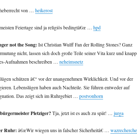
eberrecht von …
heikerost
eisten Feiertage sind ja religiös bedingtâ€œ …
hpd
inger not the Song:
Ist Christian Wulff Fan der Rolling Stones? Ganz
rmutung nicht, lassen sich doch große Teile seiner Vita kurz und knapp
ones-Aufnahmen beschreiben …
neheimsnetz
ügen schützen â€“ vor der unangenehmen Wirklichkeit. Und vor der
gieren. Lebenslügen haben auch Nachteile. Sie führen entweder auf
agnation. Das zeigt sich im Ruhrgebiet …
postvonhorn
bürgermeister Pletziger?
Tja, jetzt ist es auch zu spät! …
jurga
er Ruhr:
â€œWir wiegen uns in falscher Sicherheitâ€ …
wazrecherche