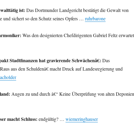
alttätig ist:
Das Dortmunder Landgericht bestätigt die Gewalt von
 und sichert so den Schutz seines Opfers …
ruhrbarone
armoniker:
Was den designierten Chefdirigenten Gabriel Feltz erwartet
akt Stadtfinanzen hat gravierende Schwächenâ€:
Das
Raus aus den Schuldenâ€ macht Druck auf Landesregierung und
acholder
land:
Augen zu und durch â€“ Keine Überprüfung von alten Deponie
er macht Schluss:
endgültig? …
wiemeringhauser