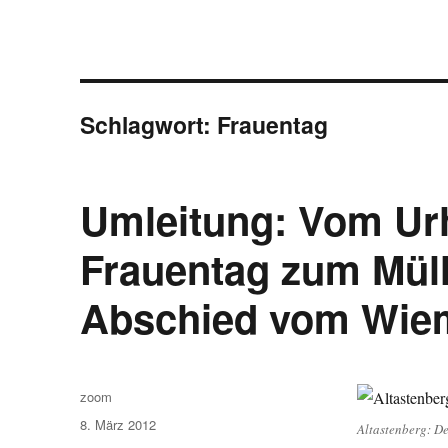
Schlagwort:
Frauentag
Umleitung: Vom Ur
Frauentag zum Mül
Abschied vom Wie
Autor
zoom
Veröffentlicht
8. März 2012
Altastenberg: Der
am