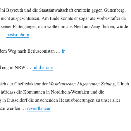
ni Bayreuth und die Staatsanwaltschaft ermitteln gegen Guttenberg.
t nicht ausgeschlossen. Am Ende könnte er sogar als Vorbestrafter da
 seiner Parteigänger, man wolle ihm aus Neid am Zeug flicken, würde
en …
postvonhorn
dem Weg nach Berlusconistan …
fr
rd eng in NRW …
ruhrbarone
ich der Chefredakteur der
Westdeutschen Allgemeinen Zeitung,
Ulrich
e, â€ždass die Kommunen in Nordrhein-Westfalen und die
 in Düsseldorf die anstehenden Herausforderungen zu unser aller
nâ€œ werden …
revierflaneur