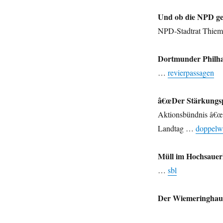
Und ob die NPD gew
NPD-Stadtrat Thieme
Dortmunder Philh
…
revierpassagen
â€œDer Stärkungsp
Aktionsbündnis â€œ
Landtag …
doppelw
Müll im Hochsauer
…
sbl
Der Wiemeringhaus