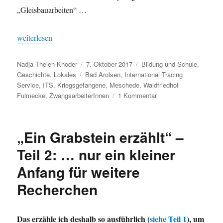
„Gleisbauarbeiten“ …
„„Ein Grabstein erzählt“ – Teil 3 und Schluss: Ich habe einen Tr
weiterlesen
Autor
Veröffentlicht
Kategorien
Nadja Thelen-Khoder
7. Oktober 2017
Bildung und Schule
,
Schlagwörter
am
Geschichte
,
Lokales
Bad Arolsen
,
International Tracing
Service
,
ITS
,
Kriegsgefangene
,
Meschede
,
Waldfriedhof
zu
Fulmecke
,
ZwangsarbeiterInnen
1 Kommentar
„Ein
Grabstein
erzählt“
„Ein Grabstein erzählt“ –
–
Teil
Teil 2: … nur ein kleiner
3
Anfang für weitere
und
Schluss:
Recherchen
Ich
habe
einen
Das erzähle ich deshalb so ausführlich (
siehe Teil 1
), um
Traum