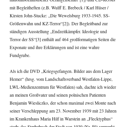
mit Begleitheften (z.B. Wulff E. Brebeck / Karl Hüser /
Kirsten John-Stucke: „Die Wewelsburg 1933-1945. SS-
Größenwahn und KZ-Terror“[2]). Der Begleitband zur
ständigen Ausstellung „Endzeitkämpfer. Ideologie und
Terror der SS“[3] enthält auf 464 großformatigen Seiten die
Exponate und ihre Erklärungen und ist eine wahre
Fundgrube.
Als ich die DVD „Kriegsgefangen. Bilder aus dem Lager
Hemer“ (hrsg. vom Landschaftsverband Westfalen-Lippe,
LWL-Medienzentrum für Westfalen) sah, dachte ich wieder
an meinen Großvater und seinen polnischen Patienten
Benjamin Wiesliczko, der schon maximal zwei Monte nach
seiner Verschleppung am 23. November 1939 mit 23 Jahren
im Krankenhaus Maria Hilf in Warstein an „Flecktyphus“
starb; das Sterbebuch der Stadt von 1939 (Nr. 59) vermerkt