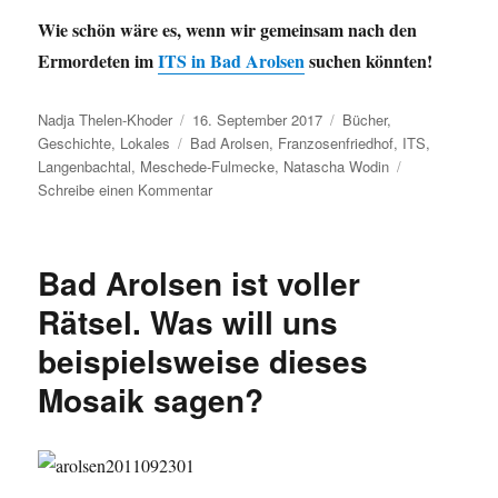
Wie schön wäre es, wenn wir gemeinsam nach den
Ermordeten im
ITS in Bad Arolsen
suchen könnten!
Autor
Veröffentlicht
Kategorien
Nadja Thelen-Khoder
16. September 2017
Bücher
,
Schlagwörter
am
Geschichte
,
Lokales
Bad Arolsen
,
Franzosenfriedhof
,
ITS
,
Langenbachtal
,
Meschede-Fulmecke
,
Natascha Wodin
zu
Schreibe einen Kommentar
Beklemmende
Spurensuche:
Wie
Bad Arolsen ist voller
schön
wäre
Rätsel. Was will uns
es,
beispielsweise dieses
wenn
wir
Mosaik sagen?
gemeinsam
nach
den
Ermordeten
im