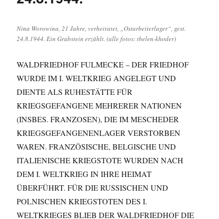
Anfang
für
weitere
Nina Worowina, 21 Jahre, verheiratet, „Ostarbeiterlager“, gest.
Recherchen
24.8.1944. Ein Grabstein erzählt. (alle fotos: thelen-khoder)
WALDFRIEDHOF FULMECKE – DER FRIEDHOF
WURDE IM I. WELTKRIEG ANGELEGT UND
DIENTE ALS RUHESTÄTTE FÜR
KRIEGSGEFANGENE MEHRERER NATIONEN
(INSBES. FRANZOSEN), DIE IM MESCHEDER
KRIEGSGEFANGENENLAGER VERSTORBEN
WAREN. FRANZÖSISCHE, BELGISCHE UND
ITALIENISCHE KRIEGSTOTE WURDEN NACH
DEM I. WELTKRIEG IN IHRE HEIMAT
ÜBERFÜHRT. FÜR DIE RUSSISCHEN UND
POLNISCHEN KRIEGSTOTEN DES I.
WELTKRIEGES BLIEB DER WALDFRIEDHOF DIE