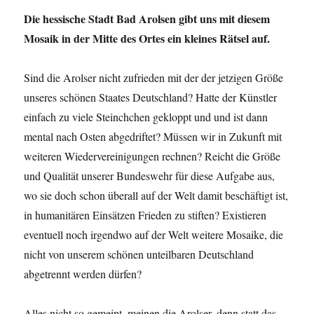
ITS
Die hessische Stadt Bad Arolsen gibt uns mit diesem
in
Mosaik in der Mitte des Ortes ein kleines Rätsel auf.
Bad
Arolsen
suchen
Sind die Arolser nicht zufrieden mit der der jetzigen Größe
könnten!
unseres schönen Staates Deutschland? Hatte der Künstler
einfach zu viele Steinchchen gekloppt und und ist dann
mental nach Osten abgedriftet? Müssen wir in Zukunft mit
weiteren Wiedervereinigungen rechnen? Reicht die Größe
und Qualität unserer Bundeswehr für diese Aufgabe aus,
wo sie doch schon überall auf der Welt damit beschäftigt ist,
in humanitären Einsätzen Frieden zu stiften? Existieren
eventuell noch irgendwo auf der Welt weitere Mosaike, die
nicht von unserem schönen unteilbaren Deutschland
abgetrennt werden dürfen?
Alles nicht so gemeint, meinen die Arolser, denn statt das