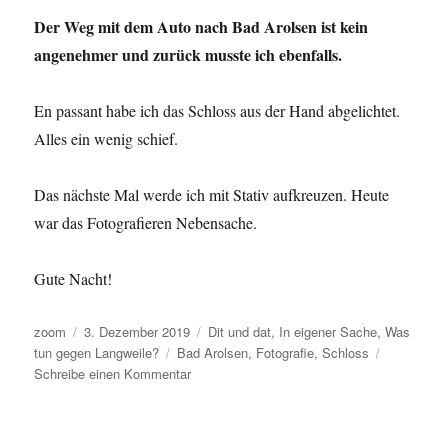
Der Weg mit dem Auto nach Bad Arolsen ist kein
angenehmer und zurück musste ich ebenfalls.
En passant habe ich das Schloss aus der Hand abgelichtet.
Alles ein wenig schief.
Das nächste Mal werde ich mit Stativ aufkreuzen. Heute
war das Fotografieren Nebensache.
Gute Nacht!
Autor
Veröffentlicht
Kategorien
zoom
3. Dezember 2019
Dit und dat
,
In eigener Sache
,
Was
am
Schlagwörter
tun gegen Langweile?
Bad Arolsen
,
Fotografie
,
Schloss
zu
Schreibe einen Kommentar
Pausenbild:
Bad
Arolsen