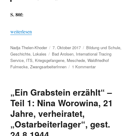
S. 80f:
„„Ein Grabstein erzählt“ – Teil 2: … nur ein kleiner Anfang für 
weiterlesen
Autor
Veröffentlicht
Kategorien
Nadja Thelen-Khoder
7. Oktober 2017
Bildung und Schule
,
Schlagwörter
am
Geschichte
,
Lokales
Bad Arolsen
,
International Tracing
Service
,
ITS
,
Kriegsgefangene
,
Meschede
,
Waldfriedhof
zu
Fulmecke
,
ZwangsarbeiterInnen
1 Kommentar
„Ein
Grabstein
erzählt“
„Ein Grabstein erzählt“ –
–
Teil
Teil 1: Nina Worowina, 21
2:
Jahre, verheiratet,
…
nur
„Ostarbeiterlager“, gest.
ein
kleiner
24.8.1944.