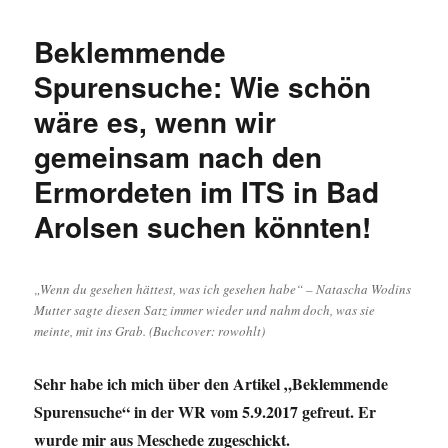
Grabstei
erzählt“
Beklemmende
–
Teil
Spurensuche: Wie schön
1:
wäre es, wenn wir
Nina
Worowina
gemeinsam nach den
21
Jahre,
Ermordeten im ITS in Bad
verheirate
Arolsen suchen könnten!
„Ostarbei
gest.
24.8.194
„Wenn du gesehen hättest, was ich gesehen habe“ – Natascha Wodins
Mutter sagte diesen Satz immer wieder und nahm doch, was sie
meinte, mit ins Grab. (Buchcover: rowohlt)
Sehr habe ich mich über den Artikel „Beklemmende
Spurensuche“ in der WR vom 5.9.2017 gefreut. Er
wurde mir aus Meschede zugeschickt.