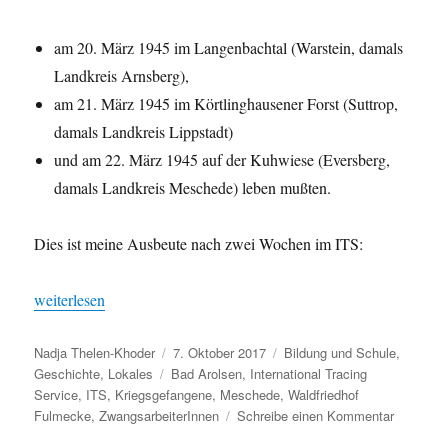
am 20. März 1945 im Langenbachtal (Warstein, damals
Landkreis Arnsberg),
am 21. März 1945 im Körtlinghausener Forst (Suttrop,
damals Landkreis Lippstadt)
und am 22. März 1945 auf der Kuhwiese (Eversberg,
damals Landkreis Meschede) leben mußten.
Dies ist meine Ausbeute nach zwei Wochen im ITS:
„„Ein Grabstein erzählt“ – Teil 1: Nina Worowina, 21 Jahre, verhei
weiterlesen
Autor
Veröffentlicht
Kategorien
Nadja Thelen-Khoder
7. Oktober 2017
Bildung und Schule
,
Schlagwörter
am
Geschichte
,
Lokales
Bad Arolsen
,
International Tracing
Service
,
ITS
,
Kriegsgefangene
,
Meschede
,
Waldfriedhof
zu
Fulmecke
,
ZwangsarbeiterInnen
Schreibe einen Kommentar
„Ein