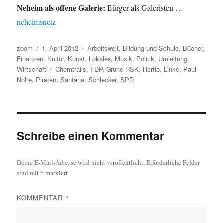
Neheim als offene Galerie:
Bürger als Galeristen …
neheimsnetz
Autor
Veröffentlicht
Kategorien
zoom
1. April 2012
Arbeitswelt
,
Bildung und Schule
,
Bücher
,
am
Finanzen
,
Kultur
,
Kunst
,
Lokales
,
Musik
,
Politik
,
Umleitung
,
Schlagwörter
Wirtschaft
Chemtrails
,
FDP
,
Grüne HSK
,
Hertie
,
Linke
,
Paul
Nolte
,
Piraten
,
Santana
,
Schlecker
,
SPD
Schreibe einen Kommentar
Deine E-Mail-Adresse wird nicht veröffentlicht.
Erforderliche Felder
sind mit
*
markiert
KOMMENTAR
*