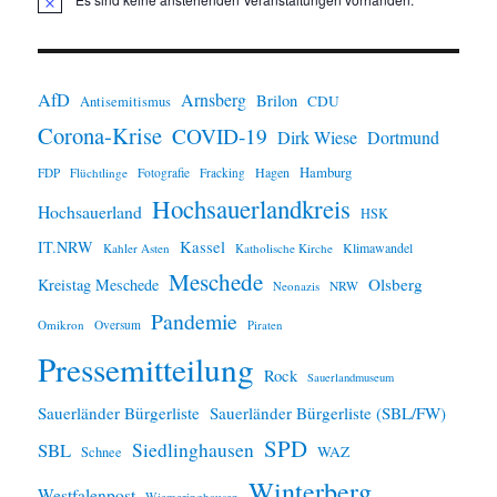
H
i
n
w
e
i
AfD
Arnsberg
Brilon
CDU
Antisemitismus
s
Corona-Krise
COVID-19
Dirk Wiese
Dortmund
Hamburg
Hagen
FDP
Flüchtlinge
Fotografie
Fracking
Hochsauerlandkreis
Hochsauerland
HSK
IT.NRW
Kassel
Klimawandel
Kahler Asten
Katholische Kirche
Meschede
Olsberg
Kreistag Meschede
Neonazis
NRW
Pandemie
Omikron
Oversum
Piraten
Pressemitteilung
Rock
Sauerlandmuseum
Sauerländer Bürgerliste
Sauerländer Bürgerliste (SBL/FW)
SPD
SBL
Siedlinghausen
WAZ
Schnee
Winterberg
Westfalenpost
Wiemeringhausen