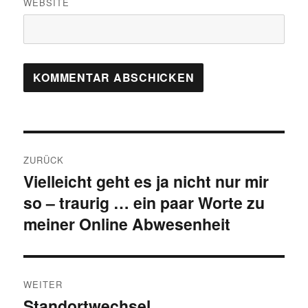
WEBSITE
Beitragsnavigation
ZURÜCK
Vielleicht geht es ja nicht nur mir
Vorheriger
so – traurig … ein paar Worte zu
Beitrag:
meiner Online Abwesenheit
WEITER
Standortwechsel
Nächster