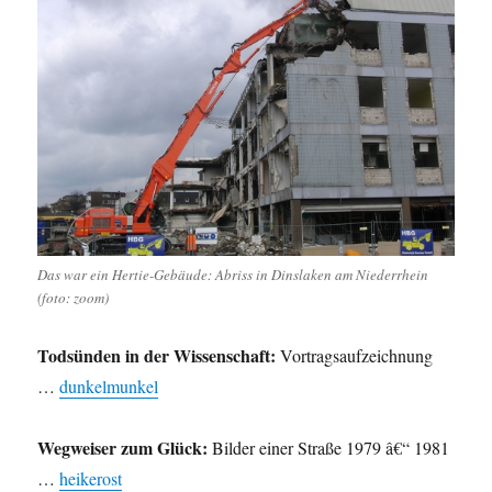
Das war ein Hertie-Gebäude: Abriss in Dinslaken am Niederrhein
(foto: zoom)
Todsünden in der Wissenschaft:
Vortragsaufzeichnung
…
dunkelmunkel
Wegweiser zum Glück:
Bilder einer Straße 1979 â€“ 1981
…
heikerost