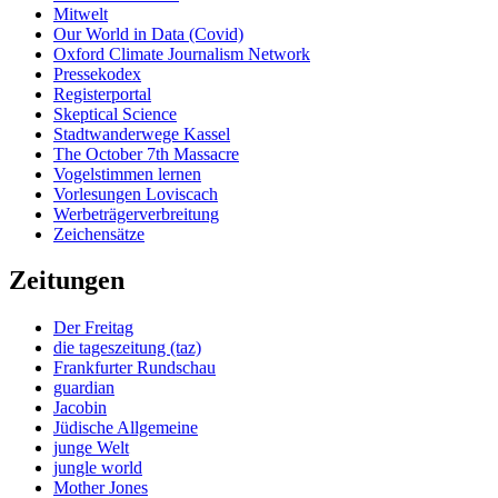
Mitwelt
Our World in Data (Covid)
Oxford Climate Journalism Network
Pressekodex
Registerportal
Skeptical Science
Stadtwanderwege Kassel
The October 7th Massacre
Vogelstimmen lernen
Vorlesungen Loviscach
Werbeträgerverbreitung
Zeichensätze
Zeitungen
Der Freitag
die tageszeitung (taz)
Frankfurter Rundschau
guardian
Jacobin
Jüdische Allgemeine
junge Welt
jungle world
Mother Jones