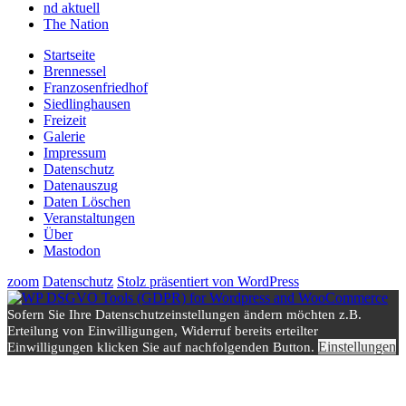
nd aktuell
The Nation
Startseite
Brennessel
Franzosenfriedhof
Siedlinghausen
Freizeit
Galerie
Impressum
Datenschutz
Datenauszug
Daten Löschen
Veranstaltungen
Über
Mastodon
zoom
Datenschutz
Stolz präsentiert von WordPress
Sofern Sie Ihre Datenschutzeinstellungen ändern möchten z.B.
Erteilung von Einwilligungen, Widerruf bereits erteilter
Einstellungen
Einwilligungen klicken Sie auf nachfolgenden Button.