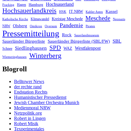
Hochsauerland
Hagen
Hamburg
Fracking
Hochsauerlandkreis
IT.NRW
Kassel
HSK
Kahler Asten
Meschede
Kreistag Meschede
Klimawandel
Katholische Kirche
Neonazis
Pandemie
Olsberg
NRW
Omikron
Oversum
Piraten
Pressemitteilung
Rock
Sauerlandmuseum
SBL
Sauerländer Bürgerliste
Sauerländer Bürgerliste (SBL/FW)
SPD
Siedlinghausen
Westfalenpost
WAZ
Schnee
Winterberg
Wiemeringhausen
Blogroll
Belltower News
der rechte rand
Endstation Rechts
Humanistischer Pressedienst
Jewish Chamber Orchestra Munich
Medienmoral NRW
Netzpolitik.org
Robert in Lingen
Robert Misik
Texperimentales