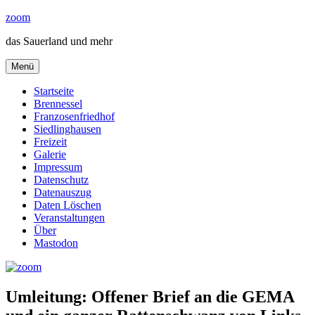
Zum
zoom
Inhalt
das Sauerland und mehr
springen
Menü
Startseite
Brennessel
Franzosenfriedhof
Siedlinghausen
Freizeit
Galerie
Impressum
Datenschutz
Datenauszug
Daten Löschen
Veranstaltungen
Über
Mastodon
Umleitung: Offener Brief an die GEMA