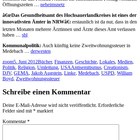
Öffnungszeiten …
neheimsnetz
â€œDas Gesundheitsamt des Hochsauerlandkreises ist eines der
innovativsten Ämter in NRWâ€:
erstaunlich ist da nur, dass in den
letzten Monaten mehrere Ärztinnen und Ärzte dieses Amt verlassen
haben …
sbl
Kommunalpolitik:
Auch künftig keine Zweitwohnungssteuer in
Medebach …
derwesten
Autor
Veröffentlicht
Kategorien
zoom
5. Juni 2012
Bücher
,
Finanzen
,
Geschichte
,
Lokales
,
Medien
,
am
Schlagwörter
Politik
,
Religion
,
Umleitung
,
USA
Antisemitismus
,
Creationism
,
DJV
,
GEMA
,
Jakob Augstein
,
Linke
,
Medebach
,
USPD
,
William
Boyd
,
Zweitwohnungssteuer
Schreibe einen Kommentar
Deine E-Mail-Adresse wird nicht veröffentlicht.
Erforderliche
Felder sind mit
*
markiert
Kommentar
*