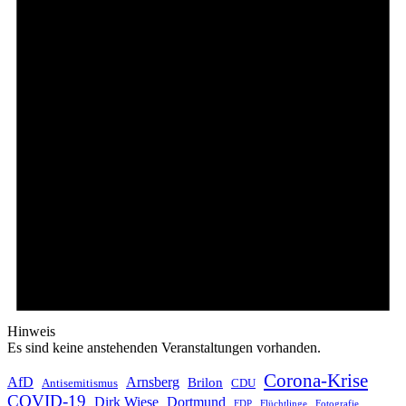
Hinweis
Es sind keine anstehenden Veranstaltungen vorhanden.
Corona-Krise
AfD
Arnsberg
Brilon
CDU
Antisemitismus
COVID-19
Dirk Wiese
Dortmund
FDP
Flüchtlinge
Fotografie