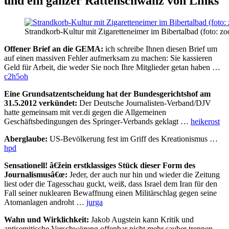
und ein ganzer Rattenschwanz von Links
Strandkorb-Kultur mit Zigaretteneimer im Bibertalbad (foto: z
Offener Brief an die GEMA:
ich schreibe Ihnen diesen Brief um
auf einen massiven Fehler aufmerksam zu machen: Sie kassieren
Geld für Arbeit, die weder Sie noch Ihre Mitglieder getan haben …
c2h5oh
Eine Grundsatzentscheidung hat der Bundesgerichtshof am
31.5.2012 verkündet:
Der Deutsche Journalisten-Verband/DJV
hatte gemeinsam mit ver.di gegen die Allgemeinen
Geschäftsbedingungen des Springer-Verbands geklagt …
heikerost
Aberglaube:
US-Bevölkerung fest im Griff des Kreationismus …
hpd
Sensationell! â€žein erstklassiges Stück dieser Form des
Journalismusâ€œ:
Jeder, der auch nur hin und wieder die Zeitung
liest oder die Tagesschau guckt, weiß, dass Israel dem Iran für den
Fall seiner nuklearen Bewaffnung einen Militärschlag gegen seine
Atomanlagen androht …
jurga
Wahn und Wirklichkeit:
Jakob Augstein kann Kritik und
antisemitische Verschwörung offenbar nicht mehr sauber trennen …