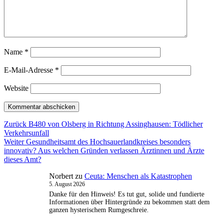
Name
*
E-Mail-Adresse
*
Website
Beitragsnavigation
Vorheriger
Zurück
B480 von Olsberg in Richtung Assinghausen: Tödlicher
Beitrag:
Verkehrsunfall
Nächster
Weiter
Gesundheitsamt des Hochsauerlandkreises besonders
Beitrag:
innovativ? Aus welchen Gründen verlassen Ärztinnen und Ärzte
dieses Amt?
Norbert
zu
Ceuta: Menschen als Katastrophen
5. August 2026
Danke für den Hinweis! Es tut gut, solide und fundierte
Informationen über Hintergründe zu bekommen statt dem
ganzen hysterischem Rumgeschreie.