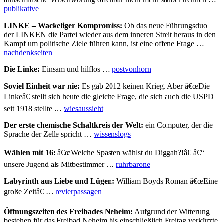
publikative
LINKE – Wackeliger Kompromiss:
Ob das neue Führungsduo
der LINKEN die Partei wieder aus dem inneren Streit heraus in den
Kampf um politische Ziele führen kann, ist eine offene Frage …
nachdenkseiten
Die Linke:
Einsam und hilflos …
postvonhorn
Soviel Einheit war nie:
Es gab 2012 keinen Krieg. Aber â€œDie
Linkeâ€ stellt sich heute die gleiche Frage, die sich auch die USPD
seit 1918 stellte …
wiesaussieht
Der erste chemische Schaltkreis der Welt:
ein Computer, der die
Sprache der Zelle spricht …
wissenslogs
Wählen mit 16:
â€œWelche Spasten wählst du Diggah?!â€ â€“
unsere Jugend als Mitbestimmer …
ruhrbarone
Labyrinth aus Liebe und Lügen:
William Boyds Roman â€œEine
große Zeitâ€ …
revierpassagen
Öffnungszeiten des Freibades Neheim:
Aufgrund der Witterung
bestehen für das Freibad Neheim bis einschließlich Freitag verkürzte