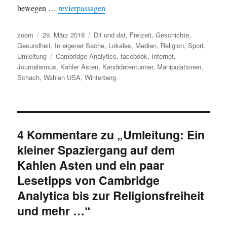
bewegen …
revierpassagen
Autor
Veröffentlicht
Kategorien
zoom
29. März 2018
Dit und dat
,
Freizeit
,
Geschichte
,
am
Gesundheit
,
In eigener Sache
,
Lokales
,
Medien
,
Religion
,
Sport
,
Schlagwörter
Umleitung
Cambridge Analytics
,
facebook
,
Internet
,
Journalismus
,
Kahler Asten
,
Kandidatenturnier
,
Manipulationen
,
Schach
,
Wahlen USA
,
Winterberg
4 Kommentare zu „Umleitung: Ein
kleiner Spaziergang auf dem
Kahlen Asten und ein paar
Lesetipps von Cambridge
Analytica bis zur Religionsfreiheit
und mehr …“