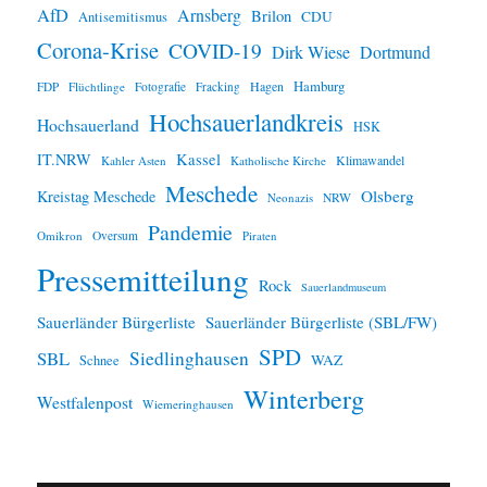
AfD
Arnsberg
Brilon
CDU
Antisemitismus
Corona-Krise
COVID-19
Dirk Wiese
Dortmund
Hamburg
Hagen
FDP
Flüchtlinge
Fotografie
Fracking
Hochsauerlandkreis
Hochsauerland
HSK
IT.NRW
Kassel
Klimawandel
Kahler Asten
Katholische Kirche
Meschede
Olsberg
Kreistag Meschede
Neonazis
NRW
Pandemie
Omikron
Oversum
Piraten
Pressemitteilung
Rock
Sauerlandmuseum
Sauerländer Bürgerliste
Sauerländer Bürgerliste (SBL/FW)
SPD
SBL
Siedlinghausen
WAZ
Schnee
Winterberg
Westfalenpost
Wiemeringhausen