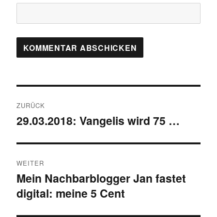
Beitragsnavigation
ZURÜCK
29.03.2018: Vangelis wird 75 …
Vorheriger
Beitrag:
WEITER
Mein Nachbarblogger Jan fastet
Nächster
digital: meine 5 Cent
Beitrag: