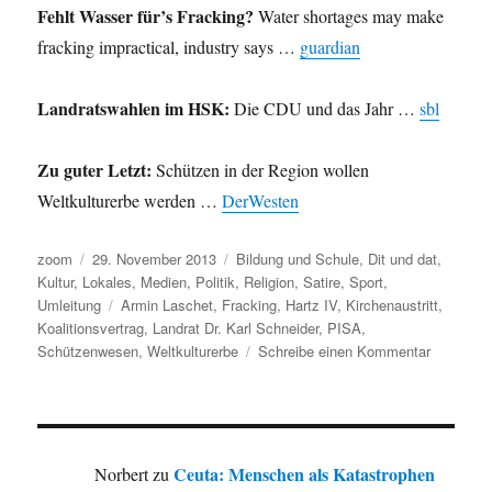
Fehlt Wasser für’s Fracking?
Water shortages may make
fracking impractical, industry says …
guardian
Landratswahlen im HSK:
Die CDU und das Jahr …
sbl
Zu guter Letzt:
Schützen in der Region wollen
Weltkulturerbe werden …
DerWesten
Autor
Veröffentlicht
Kategorien
zoom
29. November 2013
Bildung und Schule
,
Dit und dat
,
am
Kultur
,
Lokales
,
Medien
,
Politik
,
Religion
,
Satire
,
Sport
,
Schlagwörter
Umleitung
Armin Laschet
,
Fracking
,
Hartz IV
,
Kirchenaustritt
,
Koalitionsvertrag
,
Landrat Dr. Karl Schneider
,
PISA
,
zu
Schützenwesen
,
Weltkulturerbe
Schreibe einen Kommentar
Umleitung
Schützen
in
der
Region
Ceuta: Menschen als Katastrophen
Norbert
zu
wollen