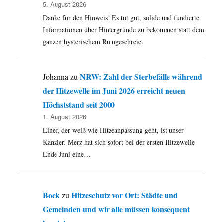
5. August 2026
Weltkultu
Danke für den Hinweis! Es tut gut, solide und fundierte
werden.
Dagegen
Informationen über Hintergründe zu bekommen statt dem
verblass
ganzen hysterischem Rumgeschreie.
die
anderen
Links.
NRW: Zahl der Sterbefälle während
Johanna
zu
Trotzdem
der Hitzewelle im Juni 2026 erreicht neuen
lesen!
Höchststand seit 2000
1. August 2026
Einer, der weiß wie Hitzeanpassung geht, ist unser
Kanzler. Merz hat sich sofort bei der ersten Hitzewelle
Ende Juni eine…
Bock
Hitzeschutz vor Ort: Städte und
zu
Gemeinden und wir alle müssen konsequent