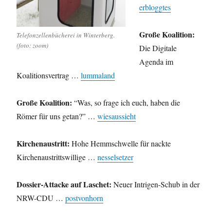
erbloggtes
Große Koalition:
Telefonzellenbücherei in Winterberg.
(foto: zoom)
Die Digitale
Agenda im
Koalitionsvertrag …
lummaland
Große Koalition:
“Was, so frage ich euch, haben die
Römer für uns getan?” …
wiesaussieht
Kirchenaustritt:
Hohe Hemmschwelle für nackte
Kirchenaustrittswillige …
nesselsetzer
Dossier-Attacke auf Laschet:
Neuer Intrigen-Schub in der
NRW-CDU …
postvonhorn