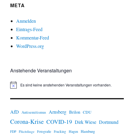
META
Anmelden
Eintrags-Feed
Kommentar-Feed
WordPress.org
Anstehende Veranstaltungen
Es sind keine anstehenden Veranstaltungen vorhanden.
H
i
n
w
e
i
AfD
Arnsberg
Brilon
CDU
Antisemitismus
s
Corona-Krise
COVID-19
Dirk Wiese
Dortmund
Hamburg
Hagen
FDP
Flüchtlinge
Fotografie
Fracking