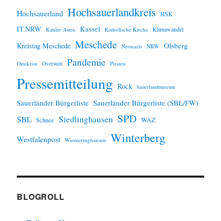
Hochsauerlandkreis
Hochsauerland
HSK
IT.NRW
Kassel
Klimawandel
Kahler Asten
Katholische Kirche
Meschede
Olsberg
Kreistag Meschede
Neonazis
NRW
Pandemie
Omikron
Oversum
Piraten
Pressemitteilung
Rock
Sauerlandmuseum
Sauerländer Bürgerliste
Sauerländer Bürgerliste (SBL/FW)
SPD
SBL
Siedlinghausen
WAZ
Schnee
Winterberg
Westfalenpost
Wiemeringhausen
BLOGROLL