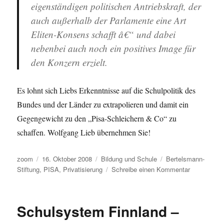
eigenständigen politischen Antriebskraft, der
auch außerhalb der Parlamente eine Art
Eliten-Konsens schafft â€“ und dabei
nebenbei auch noch ein positives Image für
den Konzern erzielt.
Es lohnt sich Liebs Erkenntnisse auf die Schulpolitik des
Bundes und der Länder zu extrapolieren und damit ein
Gegengewicht zu den „Pisa-Schleichern & Co“ zu
schaffen. Wolfgang Lieb übernehmen Sie!
Autor
Veröffentlicht
Kategorien
Schlagwörter
zoom
16. Oktober 2008
Bildung und Schule
Bertelsmann-
am
zu
Stiftung
,
PISA
,
Privatisierung
Schreibe einen Kommentar
Der
Bertelsman
Konzern
Schulsystem Finnland –
und
die