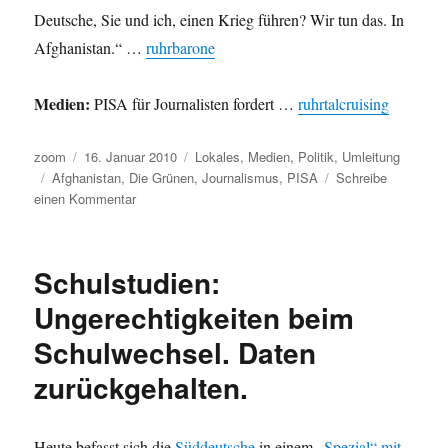
Deutsche, Sie und ich, einen Krieg führen? Wir tun das. In
Afghanistan.“ …
ruhrbarone
Medien:
PISA für Journalisten fordert …
ruhrtalcruising
Autor
Veröffentlicht
Kategorien
zoom
16. Januar 2010
Lokales
,
Medien
,
Politik
,
Umleitung
Schlagwörter
am
Afghanistan
,
Die Grünen
,
Journalismus
,
PISA
Schreibe
zu
einen Kommentar
Umleitung:
Grüner
Spagat,
Schulstudien:
Afghanistan
und
Ungerechtigkeiten beim
PISA
Schulwechsel. Daten
für
Journalisten
zurückgehalten.
Heute befasst sich die
Süddeutsche
in einem
„Spezial“ mit