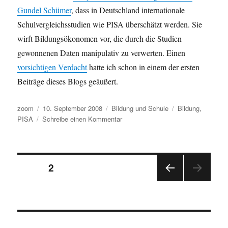
Gundel Schümer
, dass in Deutschland internationale
Schulvergleichsstudien wie PISA überschätzt werden. Sie
wirft Bildungsökonomen vor, die durch die Studien
gewonnenen Daten manipulativ zu verwerten. Einen
vorsichtigen Verdacht
hatte ich schon in einem der ersten
Beiträge dieses Blogs geäußert.
Autor
Veröffentlicht
Kategorien
Schlagwörter
zoom
10. September 2008
Bildung und Schule
Bildung
,
am
zu
PISA
Schreibe einen Kommentar
PISA
–
überschätzt
Seitennummerierung
und
SEITE
2
politisch
missbraucht?
VOR
der
HERI
GE
Beiträge
SEIT
E