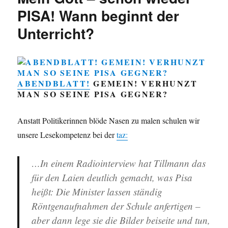
testen
PISA! Wann beginnt der
…
Unterricht?
doch
wer
unterstützt
Lehrkräfte
und
ABENDBLATT!
GEMEIN! VERHUNZT
Schüler?
MAN SO SEINE PISA GEGNER?
Anstatt Politikerinnen blöde Nasen zu malen schulen wir
unsere Lesekompetenz bei der
taz:
…In einem Radiointerview hat Tillmann das
für den Laien deutlich gemacht, was Pisa
heißt: Die Minister lassen ständig
Röntgenaufnahmen der Schule anfertigen –
aber dann lege sie die Bilder beiseite und tun,