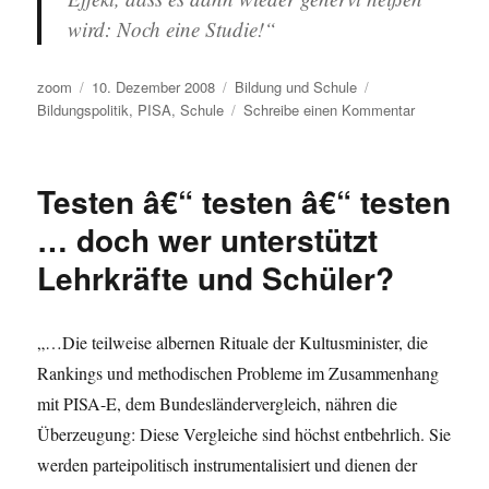
wird: Noch eine Studie!“
Autor
Veröffentlicht
Kategorien
Schlagwörter
zoom
10. Dezember 2008
Bildung und Schule
am
zu
Bildungspolitik
,
PISA
,
Schule
Schreibe einen Kommentar
Schulstudie
Ungerechtig
beim
Testen â€“ testen â€“ testen
Schulwechs
Daten
… doch wer unterstützt
zurückgehal
Lehrkräfte und Schüler?
„…Die teilweise albernen Rituale der Kultusminister, die
Rankings und methodischen Probleme im Zusammenhang
mit PISA-E, dem Bundesländervergleich, nähren die
Überzeugung: Diese Vergleiche sind höchst entbehrlich. Sie
werden parteipolitisch instrumentalisiert und dienen der