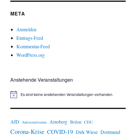
META
Anmelden
Eintrags-Feed
Kommentar-Feed
WordPress.org
Anstehende Veranstaltungen
Es sind keine anstehenden Veranstaltungen vorhanden.
H
i
n
w
e
i
AfD
Arnsberg
Brilon
CDU
Antisemitismus
s
Corona-Krise
COVID-19
Dirk Wiese
Dortmund