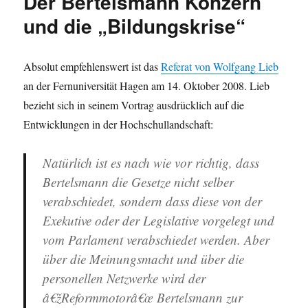
Der Bertelsmann Konzern
schon
wieder
und die „Bildungskrise“
PISA!
Wann
beginnt
Absolut empfehlenswert ist das
Referat von Wolfgang Lieb
der
an der Fernuniversität Hagen am 14. Oktober 2008. Lieb
Unterricht?
bezieht sich in seinem Vortrag ausdrücklich auf die
Entwicklungen in der Hochschullandschaft:
Natürlich ist es nach wie vor richtig, dass
Bertelsmann die Gesetze nicht selber
verabschiedet, sondern dass diese von der
Exekutive oder der Legislative vorgelegt und
vom Parlament verabschiedet werden. Aber
über die Meinungsmacht und über die
personellen Netzwerke wird der
â€žReformmotorâ€œ Bertelsmann zur