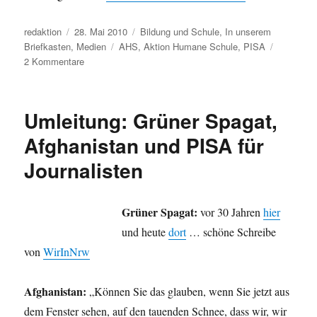
Autor
Veröffentlicht
Kategorien
redaktion
28. Mai 2010
Bildung und Schule
,
In unserem
am
Schlagwörter
Briefkasten
,
Medien
AHS
,
Aktion Humane Schule
,
PISA
zu
2 Kommentare
Schule
unter
Druck
Umleitung: Grüner Spagat,
–
Argumente
Afghanistan und PISA für
jenseits
Journalisten
des
Mainstreams
Grüner Spagat:
vor 30 Jahren
hier
und heute
dort
… schöne Schreibe
von
WirInNrw
Afghanistan:
„Können Sie das glauben, wenn Sie jetzt aus
dem Fenster sehen, auf den tauenden Schnee, dass wir, wir