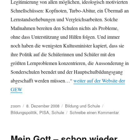
Legitimierung von allen möglichen, ideologisch motivierten
Schnellschüssen: Kopfnoten, Turbo-Abitur, ein Übermaß an
Lernstandserhebungen und Vergleichsarbeiten. Solche
Maßnahmen bereiten den Schulen nichts als Probleme,
ohne dass Unterstützung und Hilfen folgen. Und immer
noch haben die wenigsten Kultusminister kapiert, dass sie
ihre Politik auf die Schülerinnen und Schüler mit den
größten Lernproblemen konzentrieren, die Aussonderung in
Sonderschulen beendet und der Hauptschulbildungsgang
abgeschafft werden müssen…“
weiter auf der Website der
GEW
Autor
Veröffentlicht
Kategorien
Schlagwörter
zoom
8. Dezember 2008
Bildung und Schule
am
zu
Bildungspolitik
,
PISA
,
Schule
Schreibe einen Kommentar
Testen
â€“
testen
Mein Gott – schon wieder
â€“