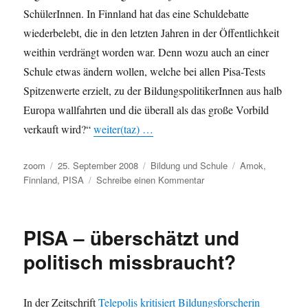
SchülerInnen. In Finnland hat das eine Schuldebatte
wiederbelebt, die in den letzten Jahren in der Öffentlichkeit
weithin verdrängt worden war. Denn wozu auch an einer
Schule etwas ändern wollen, welche bei allen Pisa-Tests
Spitzenwerte erzielt, zu der BildungspolitikerInnen aus halb
Europa wallfahrten und die überall als das große Vorbild
verkauft wird?“
weiter(taz) …
Autor
Veröffentlicht
Kategorien
Schlagwörter
zoom
25. September 2008
Bildung und Schule
Amok
,
am
zu
Finnland
,
PISA
Schreibe einen Kommentar
Schulsystem
Finnland
–
PISA – überschätzt und
Menschlich
auf
politisch missbraucht?
der
Strecke
geblieben?
In der Zeitschrift
Telepolis kritisiert Bildungsforscherin