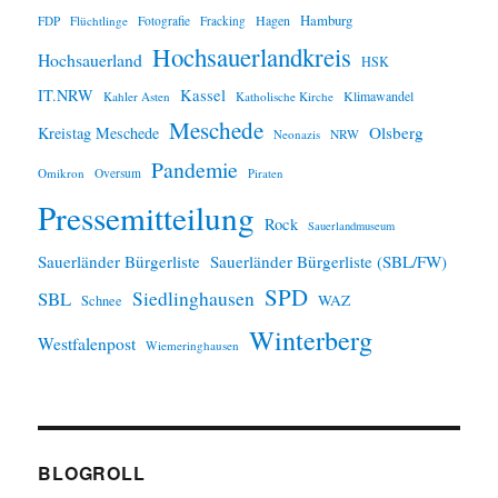
Hamburg
Hagen
FDP
Flüchtlinge
Fotografie
Fracking
Hochsauerlandkreis
Hochsauerland
HSK
IT.NRW
Kassel
Klimawandel
Kahler Asten
Katholische Kirche
Meschede
Olsberg
Kreistag Meschede
Neonazis
NRW
Pandemie
Omikron
Oversum
Piraten
Pressemitteilung
Rock
Sauerlandmuseum
Sauerländer Bürgerliste
Sauerländer Bürgerliste (SBL/FW)
SPD
SBL
Siedlinghausen
WAZ
Schnee
Winterberg
Westfalenpost
Wiemeringhausen
BLOGROLL