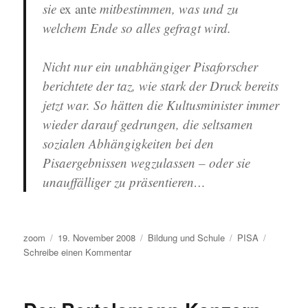
sie
ex ante
mitbestimmen, was und zu
welchem Ende so alles gefragt wird.
Nicht nur ein unabhängiger Pisaforscher
berichtete der taz, wie stark der Druck bereits
jetzt war. So hätten die Kultusminister immer
wieder darauf gedrungen, die seltsamen
sozialen Abhängigkeiten bei den
Pisaergebnissen wegzulassen – oder sie
unauffälliger zu präsentieren…
Autor
Veröffentlicht
Kategorien
Schlagwörter
zoom
19. November 2008
Bildung und Schule
PISA
am
zu
Schreibe einen Kommentar
Mein
Gott
–