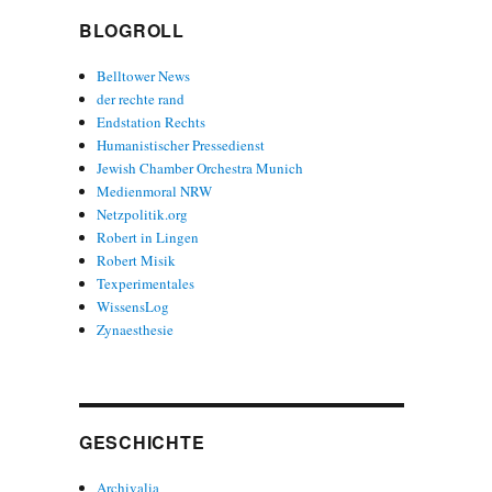
BLOGROLL
Belltower News
der rechte rand
Endstation Rechts
Humanistischer Pressedienst
Jewish Chamber Orchestra Munich
Medienmoral NRW
Netzpolitik.org
Robert in Lingen
Robert Misik
Texperimentales
WissensLog
Zynaesthesie
GESCHICHTE
Archivalia