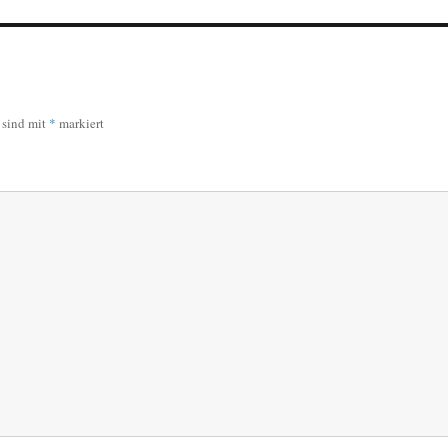
r sind mit
*
markiert