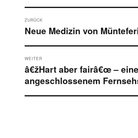
Beitragsnavigation
ZURÜCK
Neue Medizin von Müntefer
Vorheriger
Beitrag:
WEITER
â€žHart aber fairâ€œ – ein
Nächster
Beitrag:
angeschlossenem Fernseh