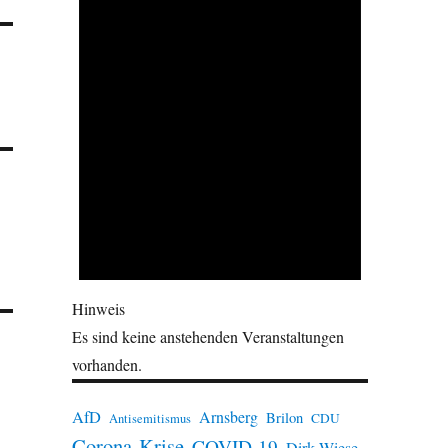
Hinweis
Es sind keine anstehenden Veranstaltungen
vorhanden.
AfD
Arnsberg
Brilon
CDU
Antisemitismus
Corona-Krise
COVID-19