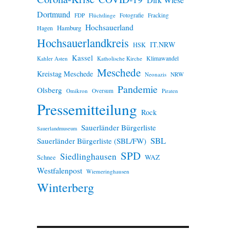
Dirk Wiese
Dortmund
FDP
Flüchtlinge
Fotografie
Fracking
Hochsauerland
Hamburg
Hagen
Hochsauerlandkreis
IT.NRW
HSK
Kassel
Klimawandel
Kahler Asten
Katholische Kirche
Meschede
Kreistag Meschede
Neonazis
NRW
Pandemie
Olsberg
Omikron
Oversum
Piraten
Pressemitteilung
Rock
Sauerländer Bürgerliste
Sauerlandmuseum
SBL
Sauerländer Bürgerliste (SBL/FW)
SPD
Siedlinghausen
WAZ
Schnee
Westfalenpost
Wiemeringhausen
Winterberg