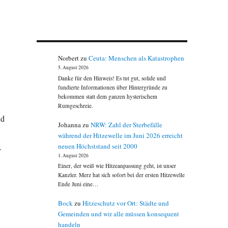
Norbert
zu
Ceuta: Menschen als Katastrophen
5. August 2026
Danke für den Hinweis! Es tut gut, solide und
fundierte Informationen über Hintergründe zu
bekommen statt dem ganzen hysterischem
Rumgeschreie.
nd
Johanna
zu
NRW: Zahl der Sterbefälle
während der Hitzewelle im Juni 2026 erreicht
neuen Höchststand seit 2000
.
1. August 2026
Einer, der weiß wie Hitzeanpassung geht, ist unser
Kanzler. Merz hat sich sofort bei der ersten Hitzewelle
Ende Juni eine…
Bock
zu
Hitzeschutz vor Ort: Städte und
Gemeinden und wir alle müssen konsequent
handeln