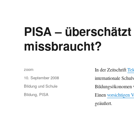
PISA – überschätzt 
missbraucht?
Autor
zoom
In der Zeitschrift
Tel
Veröffentlicht
10. September 2008
internationale Schul
am
Kategorien
Bildung und Schule
Bildungsökonomen vo
Schlagwörter
Bildung
,
PISA
Einen
vorsichtigen 
geäußert.