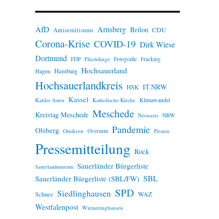
n
w
e
AfD
Arnsberg
Brilon
i
CDU
Antisemitismus
s
Corona-Krise
COVID-19
Dirk Wiese
Dortmund
FDP
Flüchtlinge
Fotografie
Fracking
Hochsauerland
Hamburg
Hagen
Hochsauerlandkreis
IT.NRW
HSK
Kassel
Klimawandel
Kahler Asten
Katholische Kirche
Meschede
Kreistag Meschede
Neonazis
NRW
Pandemie
Olsberg
Omikron
Oversum
Piraten
Pressemitteilung
Rock
Sauerländer Bürgerliste
Sauerlandmuseum
SBL
Sauerländer Bürgerliste (SBL/FW)
SPD
Siedlinghausen
WAZ
Schnee
Westfalenpost
Wiemeringhausen