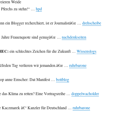
reieren Weide
 Pferchs zu stehn!“ …
hpd
n ein Blogger recherchiert, ist er Journalistâ€œ …
drehscheibe
 Jahre Frauenquote sind genugâ€œ …
nachdenkseiten
EHEC:
ein schlechtes Zeichen für die Zukunft …
Wissenslogs
žJeden Tag verlieren wir jemanden.â€œ …
ruhrbarone
op anne Emscher: Dat Manifest …
bottblog
 das Klima zu retten? Eine Vortragsreihe …
doppelwacholder
r Kaczmarek â€“ Kanzler für Deutschland …
ruhrbarone