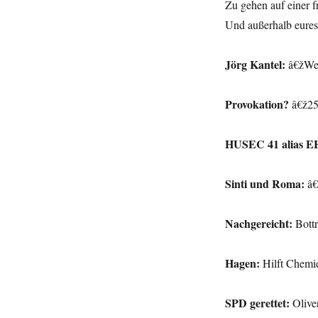
Zu gehen auf einer f
Von
Und außerhalb eures
Dirk
Nowitzki
in
Jörg Kantel:
â€žWen
Dallas
bis
zum
Provokation?
â€ž25
Oversum
in
HUSEC 41 alias 
Winterberg.
Sinti und Roma:
â€
Nachgereicht:
Bottr
Hagen:
Hilft Chemie
SPD gerettet:
Olive