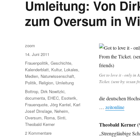
Umleitung: Von Dirk
zum Oversum in Wi
Autor
zoom
Veröffentlicht
14. Juni 2011
am
Kategorien
Frauenpolitik
,
Geschichte
,
Kalenderblatt
,
Kultur
,
Lokales
,
Got to love it - only in
Medien
,
Naturwissenschaft
,
Ticket. (sent by: texan f
Politik
,
Religion
,
Umleitung
Schlagwörter
Bottrop
,
Dirk Nowitzki
,
documenta
,
EHEC
,
Esoterik
,
die deutschen Hochs
Frauenquote
,
Jörg Kantel
,
Karl
…
zeitonline
Josef Dinslage
,
Neheim
,
Oversum
,
Roma
,
Sinti
,
Theobald Kerner (*
Theobald Kerner
zu
2 Kommentare
„Strenggläubige Schäf
Umleitung: