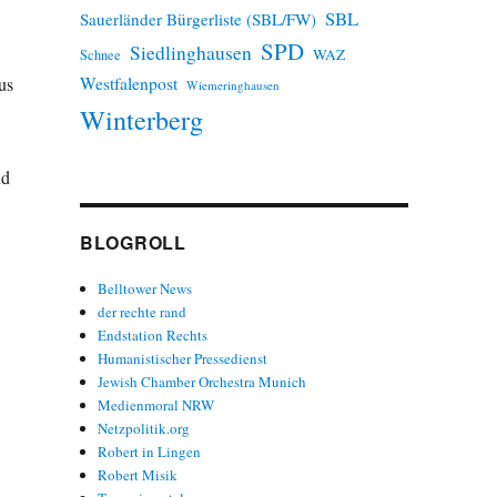
SBL
Sauerländer Bürgerliste (SBL/FW)
SPD
Siedlinghausen
WAZ
Schnee
Westfalenpost
us
Wiemeringhausen
Winterberg
nd
BLOGROLL
Belltower News
der rechte rand
Endstation Rechts
Humanistischer Pressedienst
Jewish Chamber Orchestra Munich
Medienmoral NRW
Netzpolitik.org
Robert in Lingen
Robert Misik