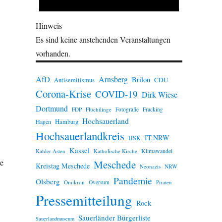
Hinweis
Es sind keine anstehenden Veranstaltungen
vorhanden.
AfD
Arnsberg
Brilon
CDU
Antisemitismus
Corona-Krise
COVID-19
Dirk Wiese
Dortmund
FDP
Flüchtlinge
Fotografie
Fracking
Hochsauerland
Hamburg
Hagen
Hochsauerlandkreis
IT.NRW
HSK
Kassel
Klimawandel
Kahler Asten
Katholische Kirche
te
Meschede
Kreistag Meschede
Neonazis
NRW
Pandemie
Olsberg
Omikron
Oversum
Piraten
Pressemitteilung
Rock
Sauerländer Bürgerliste
Sauerlandmuseum