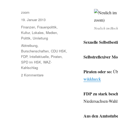
Autor
zoom
Veröffentlicht
19. Januar 2013
am
Kategorien
Finanzen
,
Frauenpolitik
,
Neulich im Hochs
Kultur
,
Lokales
,
Medien
,
Politik
,
Umleitung
Sexuelle Selbstbes
Schlagwörter
Abtreibung
,
Burschenschaften
,
CDU HSK
,
Selbstreflexiver Mo
FDP
,
Intellektuelle
,
Piraten
,
SPD im HSK
,
WAZ-
Kahlschlag
Piraten oder so:
Übe
zu
2 Kommentare
wilddueck
Umleitung:
Sexuelle
Selbstbestimmung,
FDP zu stark besc
Selbstreflexiver
Niedersachsen-Wahl
Monolog
bei
Wein
Aus den Amtsstub