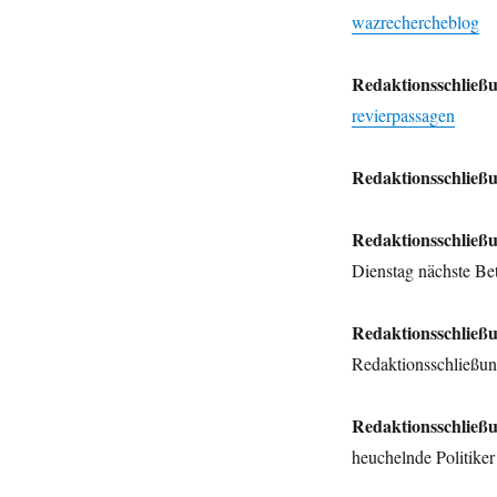
mit
wazrechercheblog
Schatz,
WAZ
Redaktionsschließungen,
Redaktionsschließu
rechte
revierpassagen
Burschenschaften
sowie
ein
Redaktionsschließu
bisschen
Pott
und
Redaktionsschließu
mehr.
Dienstag nächste B
Redaktionsschließ
Redaktionsschließu
Redaktionsschließ
heuchelnde Politik