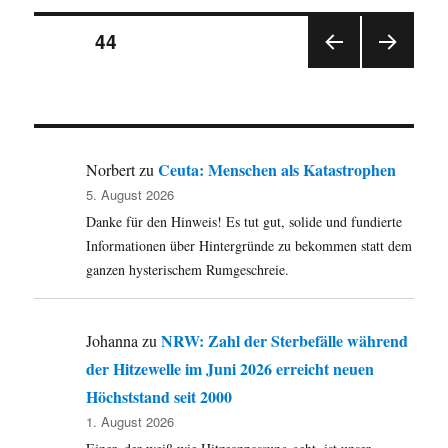
St.
Seitennummerierung
Pauli
SEITE
44
Landungsbrücken
VOR
NÄC
der
HERI
HSTE
GE
SEIT
Beiträge
SEIT
E
E
Ceuta: Menschen als Katastrophen
Norbert
zu
5. August 2026
Danke für den Hinweis! Es tut gut, solide und fundierte
Informationen über Hintergründe zu bekommen statt dem
ganzen hysterischem Rumgeschreie.
NRW: Zahl der Sterbefälle während
Johanna
zu
der Hitzewelle im Juni 2026 erreicht neuen
Höchststand seit 2000
1. August 2026