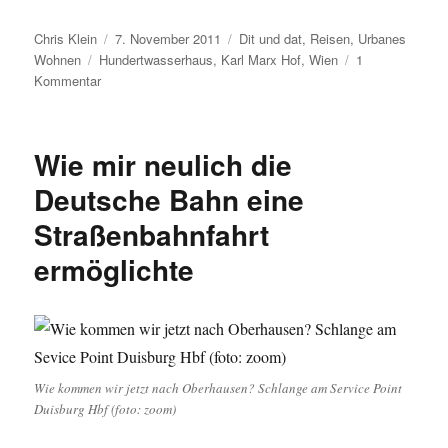
Autor
Veröffentlicht
Kategorien
Chris Klein
7. November 2011
Dit und dat
,
Reisen
,
Urbanes
Schlagwörter
am
Wohnen
Hundertwasserhaus
,
Karl Marx Hof
,
Wien
1
zu
Kommentar
Urbanes
Wohnen
III
Wie mir neulich die
–
Heute:
Deutsche Bahn eine
Wien
Straßenbahnfahrt
1994
ermöglichte
Wie kommen wir jetzt nach Oberhausen? Schlange am Service Point
Duisburg Hbf (foto: zoom)