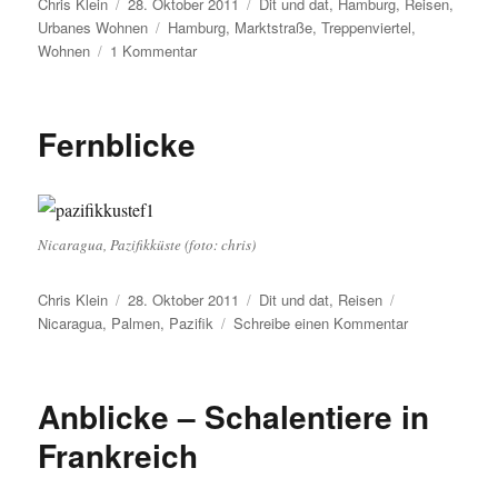
Autor
Veröffentlicht
Kategorien
Chris Klein
28. Oktober 2011
Dit und dat
,
Hamburg
,
Reisen
,
am
Schlagwörter
Urbanes Wohnen
Hamburg
,
Marktstraße
,
Treppenviertel
,
zu
Wohnen
1 Kommentar
Urbanes
Wohnen
I:
Fernblicke
Heute
Hamburg
Nicaragua, Pazifikküste (foto: chris)
Autor
Veröffentlicht
Kategorien
Schlagwörter
Chris Klein
28. Oktober 2011
Dit und dat
,
Reisen
am
zu
Nicaragua
,
Palmen
,
Pazifik
Schreibe einen Kommentar
Fernblicke
Anblicke – Schalentiere in
Frankreich