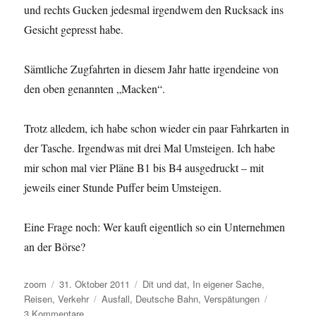
und rechts Gucken jedesmal irgendwem den Rucksack ins
Gesicht gepresst habe.
Sämtliche Zugfahrten in diesem Jahr hatte irgendeine von
den oben genannten „Macken“.
Trotz alledem, ich habe schon wieder ein paar Fahrkarten in
der Tasche. Irgendwas mit drei Mal Umsteigen. Ich habe
mir schon mal vier Pläne B1 bis B4 ausgedruckt – mit
jeweils einer Stunde Puffer beim Umsteigen.
Eine Frage noch: Wer kauft eigentlich so ein Unternehmen
an der Börse?
Autor
Veröffentlicht
Kategorien
zoom
31. Oktober 2011
Dit und dat
,
In eigener Sache
,
am
Schlagwörter
Reisen
,
Verkehr
Ausfall
,
Deutsche Bahn
,
Verspätungen
zu
3 Kommentare