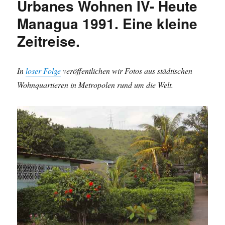
Urbanes Wohnen IV- Heute
the
US:
Managua 1991. Eine kleine
bigger,
Zeitreise.
better
and
brighter.
Wir
In
loser Folge
veröffentlichen wir Fotos aus städtischen
holen
Wohnquartieren in Metropolen rund um die Welt.
auf…