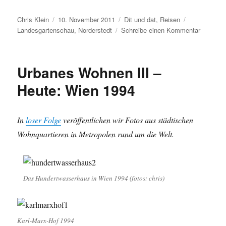
Autor
Veröffentlicht
Kategorien
Schlagwörte
Chris Klein
10. November 2011
Dit und dat
,
Reisen
am
zu
Landesgartenschau
,
Norderstedt
Schreibe einen Kommentar
Blickfan
Urbanes Wohnen III –
Heute: Wien 1994
In
loser Folge
veröffentlichen wir Fotos aus städtischen
Wohnquartieren in Metropolen rund um die Welt.
Das Hundertwasserhaus in Wien 1994 (fotos: chris)
Karl-Marx-Hof 1994