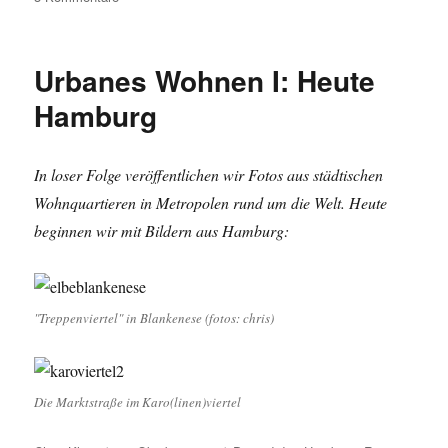
Wie
mir
neulich
Urbanes Wohnen I: Heute
die
Deutsche
Hamburg
Bahn
eine
Straßenbahnfahrt
In loser Folge veröffentlichen wir Fotos aus städtischen
ermöglichte
Wohnquartieren in Metropolen rund um die Welt. Heute
beginnen wir mit Bildern aus Hamburg:
"Treppenviertel" in Blankenese (fotos: chris)
Die Marktstraße im Karo(linen)viertel