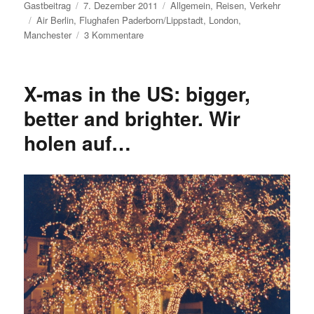
Autor
Veröffentlicht
Kategorien
Gastbeitrag
7. Dezember 2011
Allgemein
,
Reisen
,
Verkehr
Schlagwörter
am
Air Berlin
,
Flughafen Paderborn/Lippstadt
,
London
,
zu
Manchester
3 Kommentare
Es
ist
vorbei:
X-mas in the US: bigger,
Air
Berlin
better and brighter. Wir
hat
holen auf…
ab
November
alle
Direktflüge
von
Paderborn/Lippstadt
nach
England
gestrichen