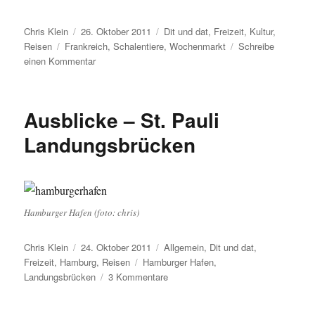
Autor
Veröffentlicht
Kategorien
Chris Klein
26. Oktober 2011
Dit und dat
,
Freizeit
,
Kultur
,
Schlagwörter
am
Reisen
Frankreich
,
Schalentiere
,
Wochenmarkt
Schreibe
zu
einen Kommentar
Anblicke
–
Schalentiere
Ausblicke – St. Pauli
in
Frankreich
Landungsbrücken
Hamburger Hafen (foto: chris)
Autor
Veröffentlicht
Kategorien
Chris Klein
24. Oktober 2011
Allgemein
,
Dit und dat
,
am
Schlagwörter
Freizeit
,
Hamburg
,
Reisen
Hamburger Hafen
,
zu
Landungsbrücken
3 Kommentare
Ausblicke
–