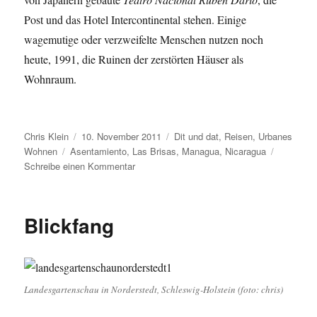
Post und das Hotel Intercontinental stehen. Einige
wagemutige oder verzweifelte Menschen nutzen noch
heute, 1991, die Ruinen der zerstörten Häuser als
Wohnraum.
Autor
Veröffentlicht
Kategorien
Chris Klein
10. November 2011
Dit und dat
,
Reisen
,
Urbanes
Schlagwörter
am
Wohnen
Asentamiento
,
Las Brisas
,
Managua
,
Nicaragua
zu
Schreibe einen Kommentar
Urbanes
Wohnen
IV-
Blickfang
Heute
Managua
1991.
Eine
kleine
Landesgartenschau in Norderstedt, Schleswig-Holstein (foto: chris)
Zeitreise.