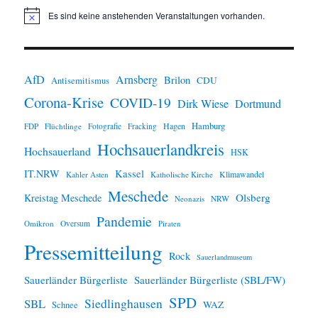
Es sind keine anstehenden Veranstaltungen vorhanden.
H
i
n
w
e
i
AfD
Arnsberg
Brilon
CDU
Antisemitismus
s
Corona-Krise
COVID-19
Dirk Wiese
Dortmund
Hamburg
Hagen
FDP
Flüchtlinge
Fotografie
Fracking
Hochsauerlandkreis
Hochsauerland
HSK
IT.NRW
Kassel
Klimawandel
Kahler Asten
Katholische Kirche
Meschede
Olsberg
Kreistag Meschede
Neonazis
NRW
Pandemie
Omikron
Oversum
Piraten
Pressemitteilung
Rock
Sauerlandmuseum
Sauerländer Bürgerliste
Sauerländer Bürgerliste (SBL/FW)
SPD
SBL
Siedlinghausen
WAZ
Schnee