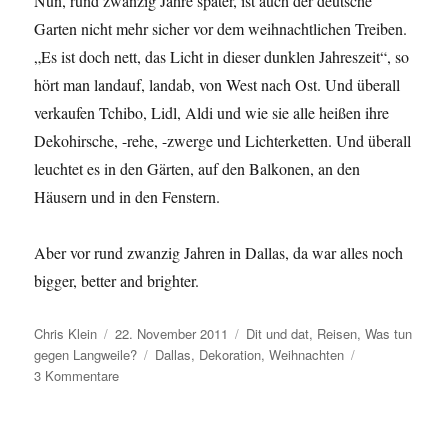
Nun, rund zwanzig Jahre später, ist auch der deutsche
Garten nicht mehr sicher vor dem weihnachtlichen Treiben.
„Es ist doch nett, das Licht in dieser dunklen Jahreszeit“, so
hört man landauf, landab, von West nach Ost. Und überall
verkaufen Tchibo, Lidl, Aldi und wie sie alle heißen ihre
Dekohirsche, -rehe, -zwerge und Lichterketten. Und überall
leuchtet es in den Gärten, auf den Balkonen, an den
Häusern und in den Fenstern.
Aber vor rund zwanzig Jahren in Dallas, da war alles noch
bigger, better and brighter.
Autor
Veröffentlicht
Kategorien
Chris Klein
22. November 2011
Dit und dat
,
Reisen
,
Was tun
am
Schlagwörter
gegen Langweile?
Dallas
,
Dekoration
,
Weihnachten
zu
3 Kommentare
X-
mas
in