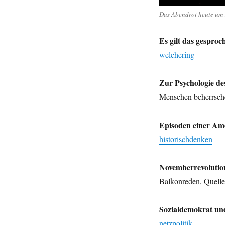
Das Abendrot heute um 1
Es gilt das gespro
welchering
Zur Psychologie d
Menschen beherrsc
Episoden einer Am
historischdenken
Novemberrevolutio
Balkonreden, Quell
Sozialdemokrat un
netzpolitik