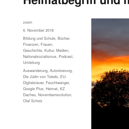
Autor
zoom
Veröffentlicht
6. November 2018
am
Kategorien
Bildung und Schule
,
Bücher
,
Finanzen
,
Frauen
,
Geschichte
,
Kultur
,
Medien
,
Nationalsozialismus
,
Podcast
,
Umleitung
Schlagwörter
Auswanderung
,
Autorisierung
,
Die Jüdin von Toledo
,
EU-
Digitalsteuer
,
Feuchtwanger
,
Google Plus
,
Heimat
,
KZ
Dachau
,
Novemberrevolution
,
Olaf Scholz