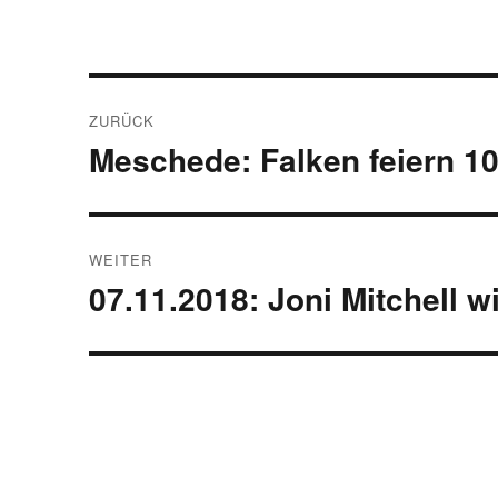
Beitragsnavigation
ZURÜCK
Meschede: Falken feiern 1
Vorheriger
Beitrag:
WEITER
07.11.2018: Joni Mitchell w
Nächster
Beitrag: