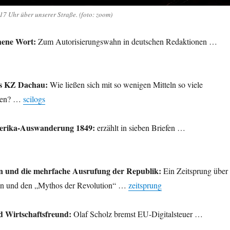
7 Uhr über unserer Straße. (foto: zoom)
chene Wort:
Zum Autorisierungswahn in deutschen Redaktionen …
es KZ Dachau:
Wie ließen sich mit so wenigen Mitteln so viele
hen? …
scilogs
erika-Auswanderung 1849:
erzählt in sieben Briefen …
n und die mehrfache Ausrufung der Republik:
Ein Zeitsprung über
en und den „Mythos der Revolution“ …
zeitsprung
d Wirtschaftsfreund:
Olaf Scholz bremst EU-Digitalsteuer …