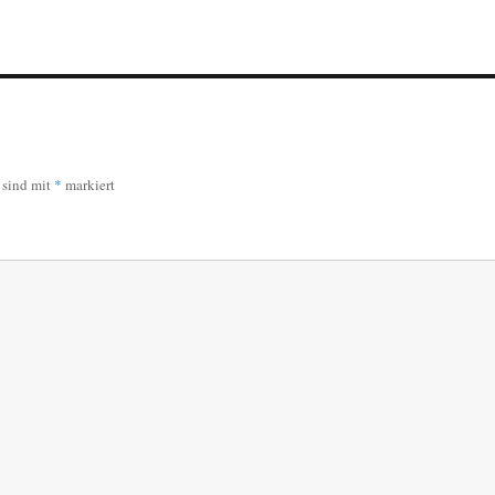
r sind mit
*
markiert