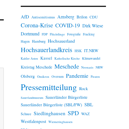
n
w
e
AfD
Arnsberg
Brilon
i
CDU
Antisemitismus
s
Corona-Krise
COVID-19
Dirk Wiese
Dortmund
FDP
Flüchtlinge
Fotografie
Fracking
Hochsauerland
Hamburg
Hagen
Hochsauerlandkreis
IT.NRW
HSK
Kassel
Klimawandel
Kahler Asten
Katholische Kirche
Meschede
Kreistag Meschede
Neonazis
NRW
Pandemie
Olsberg
Omikron
Oversum
Piraten
Pressemitteilung
Rock
Sauerländer Bürgerliste
Sauerlandmuseum
SBL
Sauerländer Bürgerliste (SBL/FW)
SPD
Siedlinghausen
WAZ
Schnee
Westfalenpost
Wiemeringhausen