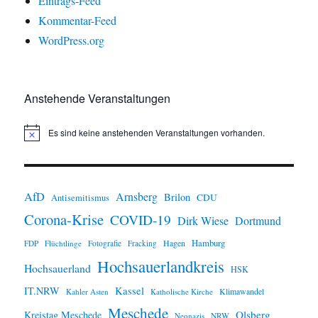
Eintrags-Feed
Kommentar-Feed
WordPress.org
Anstehende Veranstaltungen
Es sind keine anstehenden Veranstaltungen vorhanden.
H
i
n
w
e
i
AfD
Arnsberg
Brilon
CDU
Antisemitismus
s
Corona-Krise
COVID-19
Dirk Wiese
Dortmund
Hamburg
Hagen
FDP
Flüchtlinge
Fotografie
Fracking
Hochsauerlandkreis
Hochsauerland
HSK
IT.NRW
Kassel
Klimawandel
Kahler Asten
Katholische Kirche
Meschede
Olsberg
Kreistag Meschede
Neonazis
NRW