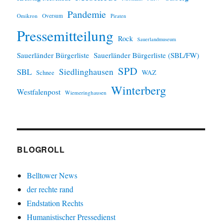
Pandemie
Omikron
Oversum
Piraten
Pressemitteilung
Rock
Sauerlandmuseum
Sauerländer Bürgerliste
Sauerländer Bürgerliste (SBL/FW)
SPD
SBL
Siedlinghausen
WAZ
Schnee
Winterberg
Westfalenpost
Wiemeringhausen
BLOGROLL
Belltower News
der rechte rand
Endstation Rechts
Humanistischer Pressedienst