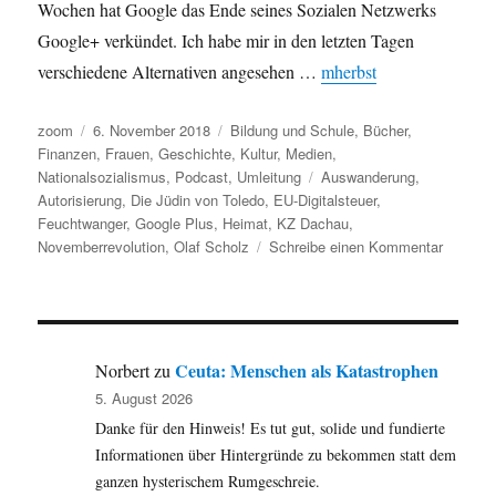
Wochen hat Google das Ende seines Sozialen Netzwerks
Google+ verkündet. Ich habe mir in den letzten Tagen
verschiedene Alternativen angesehen …
mherbst
Autor
Veröffentlicht
Kategorien
zoom
6. November 2018
Bildung und Schule
,
Bücher
,
am
Finanzen
,
Frauen
,
Geschichte
,
Kultur
,
Medien
,
Schlagwörter
Nationalsozialismus
,
Podcast
,
Umleitung
Auswanderung
,
Autorisierung
,
Die Jüdin von Toledo
,
EU-Digitalsteuer
,
Feuchtwanger
,
Google Plus
,
Heimat
,
KZ Dachau
,
zu
Novemberrevolution
,
Olaf Scholz
Schreibe einen Kommentar
Umleitu
vom
Autoris
über
die
Ceuta: Menschen als Katastrophen
Norbert
zu
Psychol
5. August 2026
des
Danke für den Hinweis! Es tut gut, solide und fundierte
KZ
Dachau
Informationen über Hintergründe zu bekommen statt dem
zum
ganzen hysterischem Rumgeschreie.