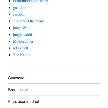
Frankfurter Rundschau
guardian
Jacobin
Jüdische Allgemeine
junge Welt
jungle world
Mother Jones
nd aktuell
The Nation
Startseite
Brennessel
Franzosenfriedhof