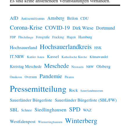
Es sind keine anstehenden Veranstaltungen vorhanden.
AfD
Arnsberg
Brilon
CDU
Antisemitismus
Corona-Krise
COVID-19
Dirk Wiese
Dortmund
Hamburg
Hagen
FDP
Flüchtlinge
Fotografie
Fracking
Hochsauerlandkreis
Hochsauerland
HSK
IT.NRW
Kassel
Klimawandel
Kahler Asten
Katholische Kirche
Meschede
Olsberg
Kreistag Meschede
Neonazis
NRW
Pandemie
Omikron
Oversum
Piraten
Pressemitteilung
Rock
Sauerlandmuseum
Sauerländer Bürgerliste
Sauerländer Bürgerliste (SBL/FW)
SPD
SBL
Siedlinghausen
WAZ
Schnee
Winterberg
Westfalenpost
Wiemeringhausen