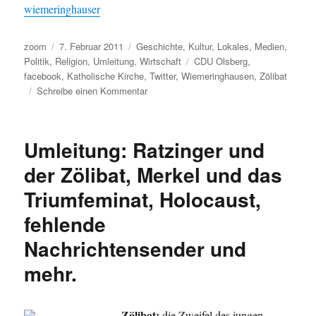
wiemeringhauser
Autor
Veröffentlicht
Kategorien
zoom
7. Februar 2011
Geschichte
,
Kultur
,
Lokales
,
Medien
,
am
Schlagwörter
Politik
,
Religion
,
Umleitung
,
Wirtschaft
CDU Olsberg
,
facebook
,
Katholische Kirche
,
Twitter
,
Wiemeringhausen
,
Zölibat
zu
Schreibe einen Kommentar
Umleitung:
Priester
mit
Umleitung: Ratzinger und
Freundin,
kleiner
der Zölibat, Merkel und das
Grundkurs
Triumfeminat, Holocaust,
für
Revolutionäre,
fehlende
Judith
Kerr,
Nachrichtensender und
Geld
mehr.
schläft
nicht,
Werbe-
Automat
Zölibat:
die Zweifel des jungen