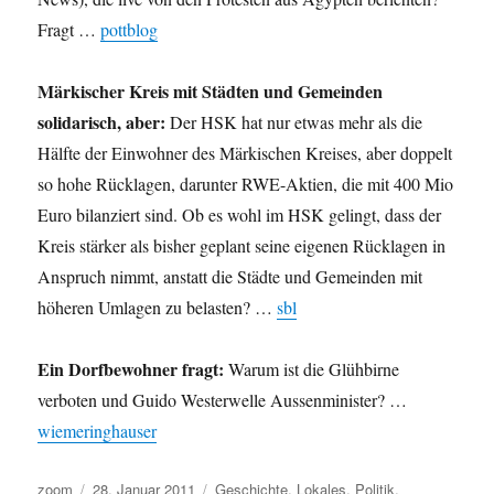
Fragt …
pottblog
Märkischer Kreis mit Städten und Gemeinden
solidarisch, aber:
Der HSK hat nur etwas mehr als die
Hälfte der Einwohner des Märkischen Kreises, aber doppelt
so hohe Rücklagen, darunter RWE-Aktien, die mit 400 Mio
Euro bilanziert sind. Ob es wohl im HSK gelingt, dass der
Kreis stärker als bisher geplant seine eigenen Rücklagen in
Anspruch nimmt, anstatt die Städte und Gemeinden mit
höheren Umlagen zu belasten? …
sbl
Ein Dorfbewohner fragt:
Warum ist die Glühbirne
verboten und Guido Westerwelle Aussenminister? …
wiemeringhauser
Autor
Veröffentlicht
Kategorien
zoom
28. Januar 2011
Geschichte
,
Lokales
,
Politik
,