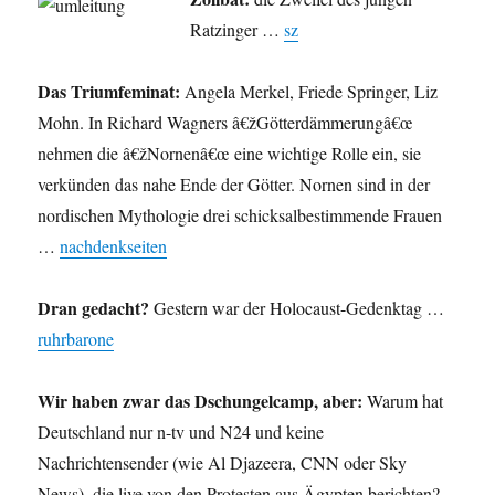
Twitter
Ratzinger …
sz
und
mehr.
Das Triumfeminat:
Angela Merkel, Friede Springer, Liz
Mohn. In Richard Wagners â€žGötterdämmerungâ€œ
nehmen die â€žNornenâ€œ eine wichtige Rolle ein, sie
verkünden das nahe Ende der Götter. Nornen sind in der
nordischen Mythologie drei schicksalbestimmende Frauen
…
nachdenkseiten
Dran gedacht?
Gestern war der Holocaust-Gedenktag …
ruhrbarone
Wir haben zwar das Dschungelcamp, aber:
Warum hat
Deutschland nur n-tv und N24 und keine
Nachrichtensender (wie Al Djazeera, CNN oder Sky
News), die live von den Protesten aus Ägypten berichten?