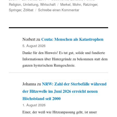
am
Schlagwörter
Religion
,
Umleitung
,
Wirtschaft
Merkel
,
Mohn
,
Ratzinger
,
zu
Springer
,
Zölibat
Schreibe einen Kommentar
Umleitung:
Ratzinger
und
der
Zölibat,
Ceuta: Menschen als Katastrophen
Norbert
zu
Merkel
5. August 2026
und
Danke für den Hinweis! Es tut gut, solide und fundierte
das
Triumfeminat,
Informationen über Hintergründe zu bekommen statt dem
Holocaust,
ganzen hysterischem Rumgeschreie.
fehlende
Nachrichtensender
und
NRW: Zahl der Sterbefälle während
Johanna
zu
mehr.
der Hitzewelle im Juni 2026 erreicht neuen
Höchststand seit 2000
1. August 2026
Einer, der weiß wie Hitzeanpassung geht, ist unser