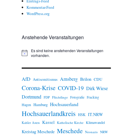
Eintrags-Feed
Kommentar-Feed
WordPress.org
Anstehende Veranstaltungen
Es sind keine anstehenden Veranstaltungen
H
vorhanden.
i
n
w
e
AfD
Arnsberg
Brilon
i
CDU
Antisemitismus
s
Corona-Krise
COVID-19
Dirk Wiese
Dortmund
FDP
Flüchtlinge
Fotografie
Fracking
Hochsauerland
Hamburg
Hagen
Hochsauerlandkreis
IT.NRW
HSK
Kassel
Klimawandel
Kahler Asten
Katholische Kirche
Meschede
Kreistag Meschede
Neonazis
NRW