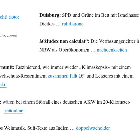
Duisburg:
SPD und Grüne im Bett mit Israelhasse
Dierkes …
ruhrbarone
foto: zoom)
â€žIudex non calculat“:
Die Verfassungsrichter i
NRW als Oberökonomen …
nachdenkseiten
rnunft:
Faszinierend, wie immer wieder »Klimaskepsis« mit einem
weltschutz-Ressentiment
zusammen fällt
â€“ und Letzteres mit einem
sko
:
wären bei einem Störfall eines deutschen AKW im 20-Kilometer-
 …
zeitonline
 Weltmusik. Sufi-Texte aus Indien …
doppelwacholder