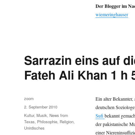
unsere
Der Blogger im Nac
AKWs,
Sufi-
wiemeringhauser
Musik
in
Hagen
und
das
Sauerland
Sarrazin eins auf d
als
Arche
Fateh Ali Khan 1 h 
Noah.
Autor
zoom
Ein alter Bekannter,
Veröffentlicht
2. September 2010
deutschen Soziologe
am
Kategorien
Kultur
,
Musik
,
News from
Sufi
bekannt gemacht
Texas
,
Philosophie
,
Religion
,
der pakistanische M
Unirdisches
einer Niereninsuffiz