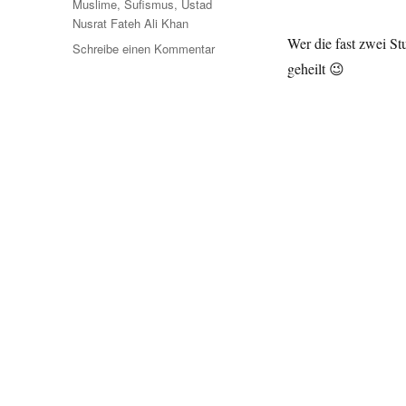
Schlagwörter
Muslime
,
Sufismus
,
Ustad
Nusrat Fateh Ali Khan
Wer die fast zwei St
zu
Schreibe einen Kommentar
Sarrazin
geheilt 😉
eins
auf
die
Ohren:
Ustad
Nusrat
Fateh
Ali
Khan
1
h
53
min
live
in
London.