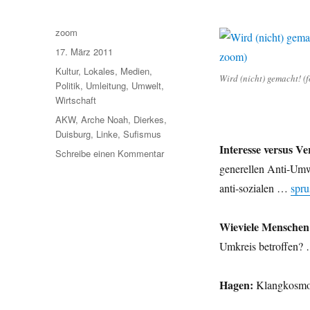
Autor
zoom
Veröffentlicht
17. März 2011
am
Kategorien
Kultur
,
Lokales
,
Medien
,
Wird (nicht) gemacht! (
Politik
,
Umleitung
,
Umwelt
,
Wirtschaft
Schlagwörter
AKW
,
Arche Noah
,
Dierkes
,
Duisburg
,
Linke
,
Sufismus
Interesse versus Ve
zu
Schreibe einen Kommentar
Umleitung:
generellen Anti-Um
Israelhasser,
anti-sozialen …
spru
Verfassungsrichter
versus
Kraft,
Wieviele Menschen
Interesse
Umkreis betroffen?
versus
Vernunft,
Kreise
Hagen:
Klangkosmos
um