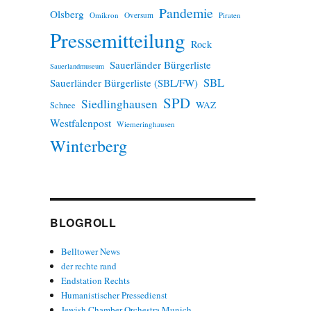
Pandemie
Olsberg
Omikron
Oversum
Piraten
Pressemitteilung
Rock
Sauerländer Bürgerliste
Sauerlandmuseum
SBL
Sauerländer Bürgerliste (SBL/FW)
SPD
Siedlinghausen
WAZ
Schnee
Westfalenpost
Wiemeringhausen
Winterberg
BLOGROLL
Belltower News
der rechte rand
Endstation Rechts
Humanistischer Pressedienst
Jewish Chamber Orchestra Munich