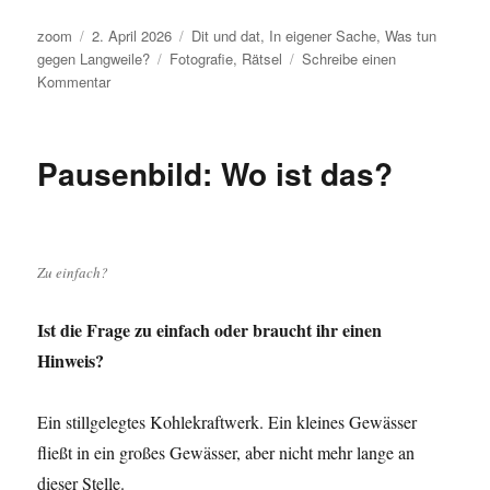
Autor
Veröffentlicht
Kategorien
zoom
2. April 2026
Dit und dat
,
In eigener Sache
,
Was tun
am
Schlagwörter
gegen Langweile?
Fotografie
,
Rätsel
Schreibe einen
zu
Kommentar
Rätsel:
Wo
bin
Pausenbild: Wo ist das?
ich?
Zu einfach?
Ist die Frage zu einfach oder braucht ihr einen
Hinweis?
Ein stillgelegtes Kohlekraftwerk. Ein kleines Gewässer
fließt in ein großes Gewässer, aber nicht mehr lange an
dieser Stelle.