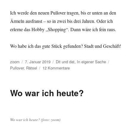
Ich werde den neuen Pullover tragen, bis er unten an den
Ärmeln ausfranst – so in zwei bis drei Jahren. Oder ich
erlerne das Hobby „Shopping“. Dann wäre ich fein raus.
Wo habe ich das gute Stück gefunden? Stadt und Geschäft!
Autor
Veröffentlicht
Kategorien
Schlagwörte
zoom
7. Januar 2019
Dit und dat
,
In eigener Sache
am
zu
Pullover
,
Rätsel
12 Kommentare
Frage:
In
welcher
Wo war ich heute?
Stadt
und
welchem
Geschäft
habe
Wo war ich heute? (foto: zoom)
ich
meinen