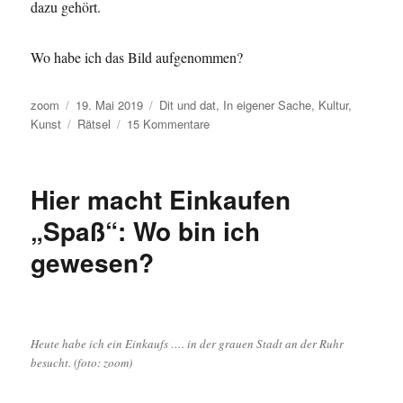
dazu gehört.
Wo habe ich das Bild aufgenommen?
Autor
Veröffentlicht
Kategorien
zoom
19. Mai 2019
Dit und dat
,
In eigener Sache
,
Kultur
,
am
Schlagwörter
zu
Kunst
Rätsel
15 Kommentare
Pausenrätsel:
Wo
ist
Hier macht Einkaufen
das?
„Spaß“: Wo bin ich
gewesen?
Heute habe ich ein Einkaufs …. in der grauen Stadt an der Ruhr
besucht. (foto: zoom)