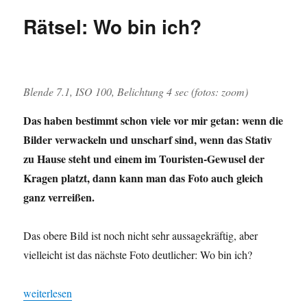
Lösung:
Rätsel: Wo bin ich?
Hier
war
ich
Blende 7.1, ISO 100, Belichtung 4 sec (fotos: zoom)
Das haben bestimmt schon viele vor mir getan: wenn die
Bilder verwackeln und unscharf sind, wenn das Stativ
zu Hause steht und einem im Touristen-Gewusel der
Kragen platzt, dann kann man das Foto auch gleich
ganz verreißen.
Das obere Bild ist noch nicht sehr aussagekräftig, aber
vielleicht ist das nächste Foto deutlicher: Wo bin ich?
„Rätsel: Wo bin ich?“
weiterlesen