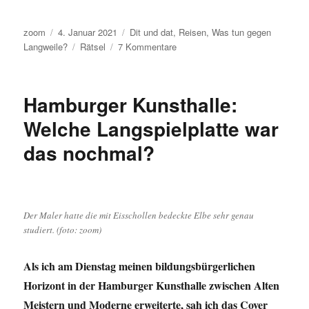
Autor
Veröffentlicht
Kategorien
zoom
4. Januar 2021
Dit und dat
,
Reisen
,
Was tun gegen
am
Schlagwörter
zu
Langweile?
Rätsel
7 Kommentare
Pausenbild:
Wo
ist
Hamburger Kunsthalle:
das?
Welche Langspielplatte war
das nochmal?
Der Maler hatte die mit Eisschollen bedeckte Elbe sehr genau
studiert. (foto: zoom)
Als ich am Dienstag meinen bildungsbürgerlichen
Horizont in der Hamburger Kunsthalle zwischen Alten
Meistern und Moderne erweiterte, sah ich das Cover