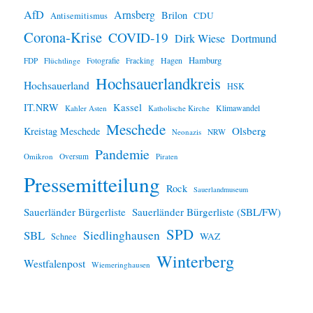
AfD
Arnsberg
Brilon
CDU
Antisemitismus
Corona-Krise
COVID-19
Dirk Wiese
Dortmund
Hamburg
Hagen
FDP
Flüchtlinge
Fotografie
Fracking
Hochsauerlandkreis
Hochsauerland
HSK
IT.NRW
Kassel
Klimawandel
Kahler Asten
Katholische Kirche
Meschede
Olsberg
Kreistag Meschede
Neonazis
NRW
Pandemie
Omikron
Oversum
Piraten
Pressemitteilung
Rock
Sauerlandmuseum
Sauerländer Bürgerliste
Sauerländer Bürgerliste (SBL/FW)
SPD
SBL
Siedlinghausen
WAZ
Schnee
Winterberg
Westfalenpost
Wiemeringhausen