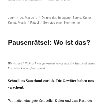
Autor
Veröffentlicht
Kategorien
zoom
20. Mai 2019
Dit und dat
,
In eigener Sache
,
Kultur
,
am
Schlagwörter
zu
Kunst
,
Musik
Rätsel
Schreibe einen Kommentar
Pausenrätsel
II:
Rückkehr
Pausenrätsel: Wo ist das?
aus
Istanbul
Wo war ich? Nicht schwer zu erraten, wenn man die Stadt und meine
Vorlieben kennt. (foto: zoom)
Schnell ins Sauerland zurück. Die Gewitter haben uns
verschont.
Wir hatten eine gute Zeit voller Kultur und dem Rest, der