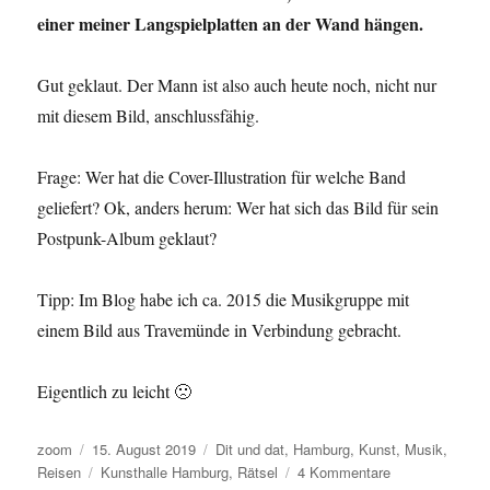
einer meiner Langspielplatten an der Wand hängen.
Gut geklaut. Der Mann ist also auch heute noch, nicht nur
mit diesem Bild, anschlussfähig.
Frage: Wer hat die Cover-Illustration für welche Band
geliefert? Ok, anders herum: Wer hat sich das Bild für sein
Postpunk-Album geklaut?
Tipp: Im Blog habe ich ca. 2015 die Musikgruppe mit
einem Bild aus Travemünde in Verbindung gebracht.
Eigentlich zu leicht 🙁
Autor
Veröffentlicht
Kategorien
zoom
15. August 2019
Dit und dat
,
Hamburg
,
Kunst
,
Musik
,
am
Schlagwörter
zu
Reisen
Kunsthalle Hamburg
,
Rätsel
4 Kommentare