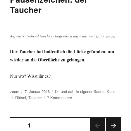
Taucher
Aufwärts strebend taucht er hoffentlich auf – nur wo? (foto: zoom)
Der Taucher hat hoffentlich die Lücke gefunden, um
wieder an die Oberfläche zu gelangen.
Nur wo? Wisst ihr es?
Autor
Veröffentlicht
Kategorien
zoom
7. Januar 2018
Dit und dat
,
In eigener Sache
,
Kunst
Schlagwörter
am
zu
Rätsel
,
Taucher
7 Kommentare
Pausenzeichen:
der
Taucher
Seitennummerierung
SEITE
1