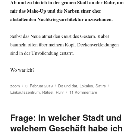
Ab und zu bin ich in der grauen Stadt an der Ruhr, um
mir das Make-Up und die Narben einer eher
abstoßenden Nachkriegsarchitektur anzuschauen.
Selbst das Neue atmet den Geist des Gestern. Kabel
baumeln offen über meinem Kopf. Deckenverkleidungen
sind in der Unvollendung erstarrt.
Wo war ich?
Autor
Veröffentlicht
Kategorien
Schlagwörter
zoom
3. Februar 2019
Dit und dat
,
Lokales
,
Satire
am
zu
Einkaufszentrum
,
Rätsel
,
Ruhr
11 Kommentare
Hier
macht
Einkaufen
Frage: In welcher Stadt und
„Spaß“:
Wo
welchem Geschäft habe ich
bin