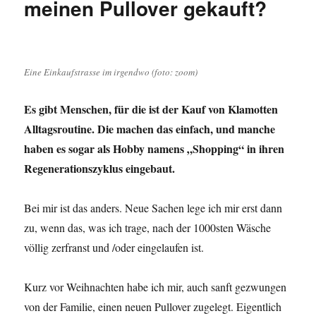
meinen Pullover gekauft?
ich
gewesen?
Eine Einkaufstrasse im irgendwo (foto: zoom)
Es gibt Menschen, für die ist der Kauf von Klamotten
Alltagsroutine. Die machen das einfach, und manche
haben es sogar als Hobby namens „Shopping“ in ihren
Regenerationszyklus eingebaut.
Bei mir ist das anders. Neue Sachen lege ich mir erst dann
zu, wenn das, was ich trage, nach der 1000sten Wäsche
völlig zerfranst und /oder eingelaufen ist.
Kurz vor Weihnachten habe ich mir, auch sanft gezwungen
von der Familie, einen neuen Pullover zugelegt. Eigentlich