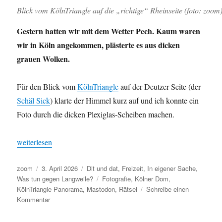
Blick vom KölnTriangle auf die „richtige“ Rheinseite (foto: zoom
Gestern hatten wir mit dem Wetter Pech. Kaum waren
wir in Köln angekommen, plästerte es aus dicken
grauen Wolken.
Für den Blick vom
KölnTriangle
auf der Deutzer Seite (der
Schäl Sick
) klarte der Himmel kurz auf und ich konnte ein
Foto durch die dicken Plexiglas-Scheiben machen.
„Des Rätsels Lösung: Hier war ich“
weiterlesen
Autor
Veröffentlicht
Kategorien
zoom
3. April 2026
Dit und dat
,
Freizeit
,
In eigener Sache
,
am
Schlagwörter
Was tun gegen Langweile?
Fotografie
,
Kölner Dom
,
KölnTriangle Panorama
,
Mastodon
,
Rätsel
Schreibe einen
zu
Kommentar
Des
Rätsels