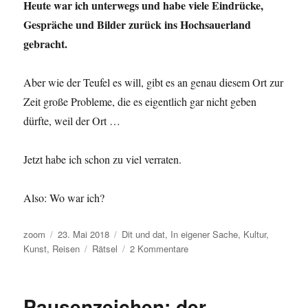
Heute war ich unterwegs und habe viele Eindrücke,
Pullover
gekauft?
Gespräche und Bilder zurück ins Hochsauerland
gebracht.
Aber wie der Teufel es will, gibt es an genau diesem Ort zur
Zeit große Probleme, die es eigentlich gar nicht geben
dürfte, weil der Ort …
Jetzt habe ich schon zu viel verraten.
Also: Wo war ich?
Autor
Veröffentlicht
Kategorien
zoom
23. Mai 2018
Dit und dat
,
In eigener Sache
,
Kultur
,
am
Schlagwörter
zu
Kunst
,
Reisen
Rätsel
2 Kommentare
Wo
war
ich
Pausenzeichen: der
heute?