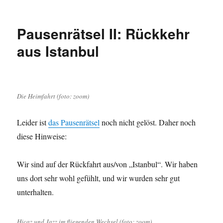
Hamburger
Kunsthalle:
Welche
Pausenrätsel II: Rückkehr
Langspielplatte
war
aus Istanbul
das
nochmal?
Die Heimfahrt (foto: zoom)
Leider ist
das Pausenrätsel
noch nicht gelöst. Daher noch
diese Hinweise:
Wir sind auf der Rückfahrt aus/von „Istanbul“. Wir haben
uns dort sehr wohl gefühlt, und wir wurden sehr gut
unterhalten.
Hicaz und Jazz im fliegenden Wechsel (foto: zoom)