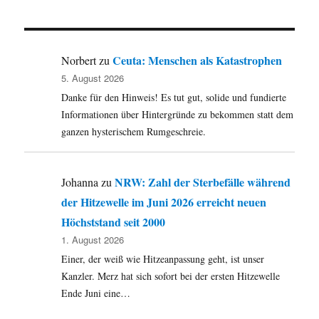
Wahlprüfsteine
vom
VCD,
HTML5,
Ceuta: Menschen als Katastrophen
Norbert
zu
Kalle
5. August 2026
Wixa,
Danke für den Hinweis! Es tut gut, solide und fundierte
Nietzsche,
Wahlkampf
Informationen über Hintergründe zu bekommen statt dem
und
ganzen hysterischem Rumgeschreie.
ein
abgewatschtes
Landgericht.
NRW: Zahl der Sterbefälle während
Johanna
zu
der Hitzewelle im Juni 2026 erreicht neuen
Höchststand seit 2000
1. August 2026
Einer, der weiß wie Hitzeanpassung geht, ist unser
Kanzler. Merz hat sich sofort bei der ersten Hitzewelle
Ende Juni eine…