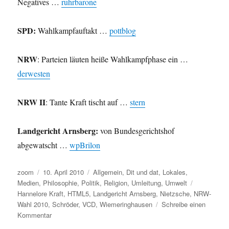
Negatives …
ruhrbarone
SPD:
Wahlkampfauftakt …
pottblog
NRW
: Parteien läuten heiße Wahlkampfphase ein …
derwesten
NRW II
: Tante Kraft tischt auf …
stern
Landgericht Arnsberg:
von Bundesgerichtshof
abgewatscht …
wpBrilon
Autor
Veröffentlicht
Kategorien
zoom
10. April 2010
Allgemein
,
Dit und dat
,
Lokales
,
am
Schlagwört
Medien
,
Philosophie
,
Politik
,
Religion
,
Umleitung
,
Umwelt
Hannelore Kraft
,
HTML5
,
Landgericht Arnsberg
,
Nietzsche
,
NRW-
Wahl 2010
,
Schröder
,
VCD
,
Wiemeringhausen
Schreibe einen
zu
Kommentar
Umleitung: