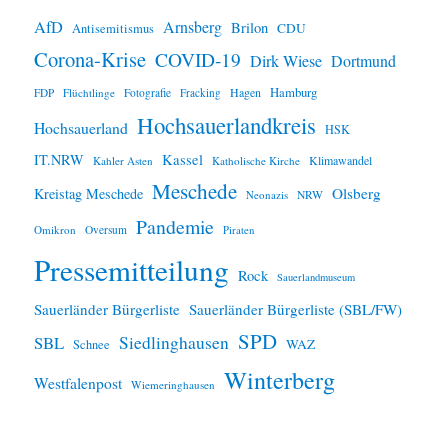
e
i
AfD
Arnsberg
Brilon
CDU
Antisemitismus
s
Corona-Krise
COVID-19
Dirk Wiese
Dortmund
Hamburg
Hagen
FDP
Flüchtlinge
Fotografie
Fracking
Hochsauerlandkreis
Hochsauerland
HSK
IT.NRW
Kassel
Klimawandel
Kahler Asten
Katholische Kirche
Meschede
Olsberg
Kreistag Meschede
Neonazis
NRW
Pandemie
Omikron
Oversum
Piraten
Pressemitteilung
Rock
Sauerlandmuseum
Sauerländer Bürgerliste
Sauerländer Bürgerliste (SBL/FW)
SPD
SBL
Siedlinghausen
WAZ
Schnee
Winterberg
Westfalenpost
Wiemeringhausen