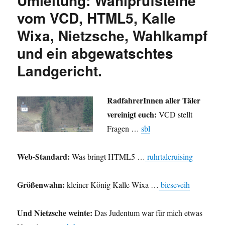
Umleitung: Wahlprüfsteine
das
vom VCD, HTML5, Kalle
Netz,
Wixa, Nietzsche, Wahlkampf
Sparpake
Koalitio
und ein abgewatschtes
in
NRW
Landgericht.
und
ein
ungerecht
RadfahrerInnen aller Täler
Eigenlob
vereinigt euch:
VCD stellt
Fragen …
sbl
Web-Standard:
Was bringt HTML5 …
ruhrtalcruising
Größenwahn:
kleiner König Kalle Wixa …
bieseveih
Und Nietzsche weinte:
Das Judentum war für mich etwas