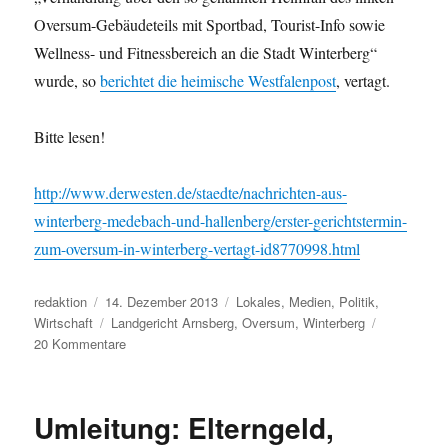
Oversum-Gebäudeteils mit Sportbad, Tourist-Info sowie
Wellness- und Fitnessbereich an die Stadt Winterberg“
wurde, so
berichtet die heimische Westfalenpost
, vertagt.
Bitte lesen!
http://www.derwesten.de/staedte/nachrichten-aus-
winterberg-medebach-und-hallenberg/erster-gerichtstermin-
zum-oversum-in-winterberg-vertagt-id8770998.html
Autor
Veröffentlicht
Kategorien
redaktion
14. Dezember 2013
Lokales
,
Medien
,
Politik
,
am
Schlagwörter
Wirtschaft
Landgericht Arnsberg
,
Oversum
,
Winterberg
zu
20 Kommentare
Leseempfehlung:
Erster
Termin
Umleitung: Elterngeld,
vor
dem