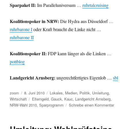
Sparpaket II:
Im Paralleluniversum …
ruhrtalcruising
Koalitionspoker in NRW:
Die Hydra aus Düsseldorf …
ruhrbarone I
oder Kraft braucht die Linke nicht …
ruhrbarone II
Koalitionspoker II:
FDP kann länger als die Linken …
pottblog
Landgericht Arnsberg:
ungerechtfertigtes Eigenlob …
sbl
Autor
Veröffentlicht
Kategorien
zoom
8. Juni 2010
Lokales
,
Medien
,
Politik
,
Umleitung
,
am
Schlagwörter
Wirtschaft
Elterngeld
,
Gauck
,
Kauc
,
Landgericht Arnsberg
,
zu
NRW-Wahl 2010
,
Sparprogramm
Schreibe einen Kommentar
Umleitun
Elterngel
Gauck
und