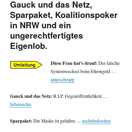
Gauck und das Netz,
Landgericht
Sparpaket, Koalitionspoker
Arnsberg
zum
in NRW und ein
Winterberger
Oversum
ungerechtfertigtes
wurde
Eigenlob.
vertagt.
Diese Frau hat’s drauf:
Der falsche
Systemwechsel beim Elterngeld …
antjeschrupp
Gauck und das Netz:
R.I.P. Gegenöffentlichkeit …
liebernichts
Sparpaket:
Die Maske ist gefallen …
nachdenkseiten