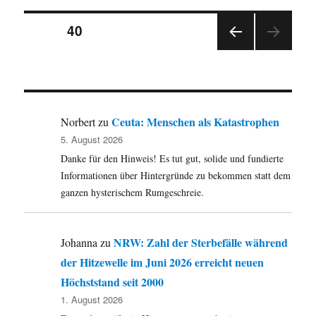
Briefkasten:
Seitennummerierung
ein
SEITE
40
Bericht
aus
VOR
der
dem
HERI
Kreisjugendhilfeausschuss
GE
Beiträge
SEIT
E
Ceuta: Menschen als Katastrophen
Norbert
zu
5. August 2026
Danke für den Hinweis! Es tut gut, solide und fundierte
Informationen über Hintergründe zu bekommen statt dem
ganzen hysterischem Rumgeschreie.
NRW: Zahl der Sterbefälle während
Johanna
zu
der Hitzewelle im Juni 2026 erreicht neuen
Höchststand seit 2000
1. August 2026