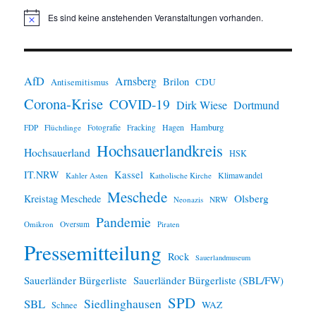
Es sind keine anstehenden Veranstaltungen vorhanden.
H
i
n
w
e
i
AfD
Arnsberg
Brilon
CDU
Antisemitismus
s
Corona-Krise
COVID-19
Dirk Wiese
Dortmund
Hamburg
Hagen
FDP
Flüchtlinge
Fotografie
Fracking
Hochsauerlandkreis
Hochsauerland
HSK
IT.NRW
Kassel
Klimawandel
Kahler Asten
Katholische Kirche
Meschede
Olsberg
Kreistag Meschede
Neonazis
NRW
Pandemie
Omikron
Oversum
Piraten
Pressemitteilung
Rock
Sauerlandmuseum
Sauerländer Bürgerliste
Sauerländer Bürgerliste (SBL/FW)
SPD
SBL
Siedlinghausen
WAZ
Schnee