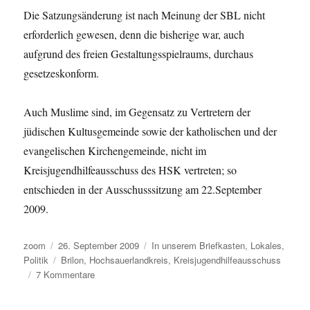
Die Satzungsänderung ist nach Meinung der SBL nicht
erforderlich gewesen, denn die bisherige war, auch
aufgrund des freien Gestaltungsspielraums, durchaus
gesetzeskonform.
Auch Muslime sind, im Gegensatz zu Vertretern der
jüdischen Kultusgemeinde sowie der katholischen und der
evangelischen Kirchengemeinde, nicht im
Kreisjugendhilfeausschuss des HSK vertreten; so
entschieden in der Ausschusssitzung am 22.September
2009.
Autor
Veröffentlicht
Kategorien
zoom
26. September 2009
In unserem Briefkasten
,
Lokales
,
am
Schlagwörter
Politik
Brilon
,
Hochsauerlandkreis
,
Kreisjugendhilfeausschuss
zu
7 Kommentare
In
meinem