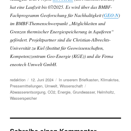
hat eine Laufzeit bis 07/2025. Es wird über das BMBF-
Fachprogramm Geoforschung für Nachhaltigkeit (
GEO:N
)
im BMBF-Themenschwerpunkt „Möglichkeiten und
Grenzen thermischer Energiespeicherung in Aquiferen“
gefördert. Projektpartner sind die Christian-Albrechts-
Universität zu Kiel (Institut für Geowissenschaften,
Kompetenzzentrum Geo-Energie (KGE)) und die Firma
eneotech Umwelt GmbH.
Autor
Veröffentlicht
Kategorien
redaktion
12. Juni 2024
In unserem Briefkasten
,
Klimakrise
,
am
Schlagwörter
Pressemitteilungen
,
Umwelt
,
Wissenschaft
Abwasserentsorgung
,
CO2
,
Energie
,
Grundwasser
,
Helmholtz
,
Wasserspeicher