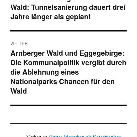
Wald: Tunnelsanierung dauert drei
Beitrag:
Jahre länger als geplant
WEITER
Arnberger Wald und Eggegebirge:
Nächster
Die Kommunalpolitik vergibt durch
Beitrag:
die Ablehnung eines
Nationalparks Chancen für den
Wald
Ceuta: Menschen als Katastrophen
Norbert
zu