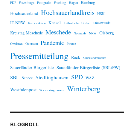
Hamburg
Hagen
FDP
Flüchtlinge
Fotografie
Fracking
Hochsauerlandkreis
Hochsauerland
HSK
IT.NRW
Kassel
Klimawandel
Kahler Asten
Katholische Kirche
Meschede
Olsberg
Kreistag Meschede
Neonazis
NRW
Pandemie
Omikron
Oversum
Piraten
Pressemitteilung
Rock
Sauerlandmuseum
Sauerländer Bürgerliste
Sauerländer Bürgerliste (SBL/FW)
SPD
SBL
Siedlinghausen
WAZ
Schnee
Winterberg
Westfalenpost
Wiemeringhausen
BLOGROLL