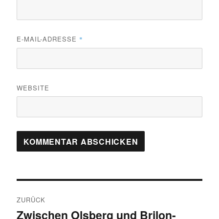
E-MAIL-ADRESSE
*
WEBSITE
Beitragsnavigation
ZURÜCK
Zwischen Olsberg und Brilon-
Vorheriger