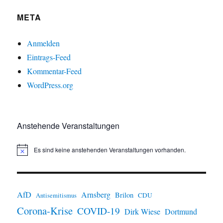
META
Anmelden
Eintrags-Feed
Kommentar-Feed
WordPress.org
Anstehende Veranstaltungen
Es sind keine anstehenden Veranstaltungen vorhanden.
H
i
n
w
e
i
AfD
Arnsberg
Brilon
CDU
Antisemitismus
s
Corona-Krise
COVID-19
Dirk Wiese
Dortmund