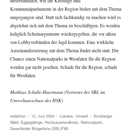
unverständlich, wie die Kreistage und
Kommunalparlamente in der Region bisher mit dem Thema
umgegangen sind. Statt sich fachkundig zu machen wird es
abgelehnt sich mit dem Thema zu beschäftigen. Es werden
lediglich Scheinargumente wiedergegeben, die vor allem
von Lobbyverbänden der Jagd kommen. Eine wirkliche
Auseinandersetzung mit dem Thema findet nicht statt. Die
Chance einen Nationalparks in Westfalen für die Region
werden gar nicht gesehen. Schade für die Region, schade
für Westfalen.
Matthias Schulte-Huermann (Vertreter der SBL im
Umweltausschuss des HSK)
Autor
Veröffentlicht
Kategorien
Schlagwörter
redaktion
12. Juni 2024
Lokales
,
Umwelt
Arnsberger
am
Wald
,
Eggegebirge
,
Hochsauerlandkreis
,
Nationalpark
,
Sauerländer Bürgerliste (SBL/FW)