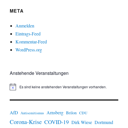
META
Anmelden
Eintrags-Feed
Kommentar-Feed
WordPress.org
Anstehende Veranstaltungen
Es sind keine anstehenden Veranstaltungen vorhanden.
H
i
n
w
e
i
AfD
Arnsberg
Brilon
CDU
Antisemitismus
s
Corona-Krise
COVID-19
Dirk Wiese
Dortmund