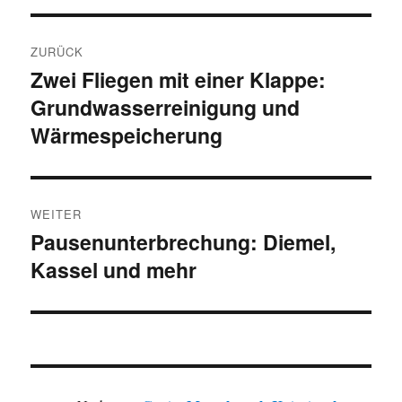
Beitragsnavigation
ZURÜCK
Zwei Fliegen mit einer Klappe:
Vorheriger
Grundwasserreinigung und
Beitrag:
Wärmespeicherung
WEITER
Pausenunterbrechung: Diemel,
Nächster
Kassel und mehr
Beitrag: