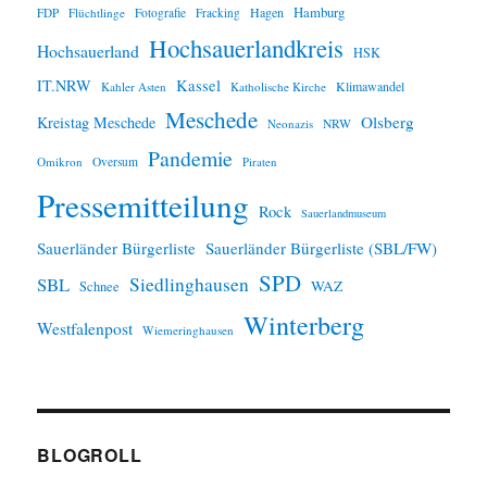
Hamburg
Hagen
FDP
Flüchtlinge
Fotografie
Fracking
Hochsauerlandkreis
Hochsauerland
HSK
IT.NRW
Kassel
Klimawandel
Kahler Asten
Katholische Kirche
Meschede
Olsberg
Kreistag Meschede
Neonazis
NRW
Pandemie
Omikron
Oversum
Piraten
Pressemitteilung
Rock
Sauerlandmuseum
Sauerländer Bürgerliste
Sauerländer Bürgerliste (SBL/FW)
SPD
SBL
Siedlinghausen
WAZ
Schnee
Winterberg
Westfalenpost
Wiemeringhausen
BLOGROLL