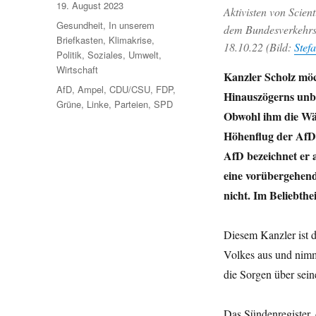
Veröffentlicht
19. August 2023
Aktivisten von Scien
am
Kategorien
Gesundheit
,
In unserem
dem Bundesverkehrsm
Briefkasten
,
Klimakrise
,
18.10.22 (Bild:
Stefa
Politik
,
Soziales
,
Umwelt
,
Wirtschaft
Kanzler Scholz möc
Schlagwörter
AfD
,
Ampel
,
CDU/CSU
,
FDP
,
Hinauszögerns unbei
Grüne
,
Linke
,
Parteien
,
SPD
Obwohl ihm die Wäh
Höhenflug der AfD u
AfD bezeichnet er 
eine vorübergehend
nicht. Im Beliebthei
Diesem Kanzler ist 
Volkes aus und nimmt
die Sorgen über sein
Das Sündenregister, 