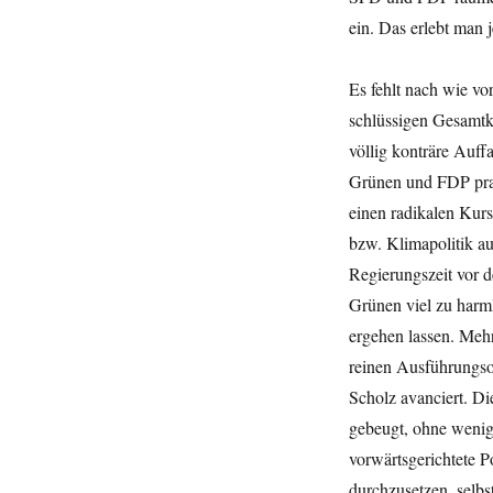
ein. Das erlebt man 
Es fehlt nach wie vo
schlüssigen Gesamtko
völlig konträre Auff
Grünen und FDP pral
einen radikalen Kurs
bzw. Klimapolitik au
Regierungszeit vor d
Grünen viel zu harm
ergehen lassen. Meh
reinen Ausführungso
Scholz avanciert. D
gebeugt, ohne wenigs
vorwärtsgerichtete P
durchzusetzen, selbs