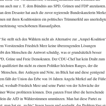
enn auch nur z. T. dem Bündnis aus SPD, Grünen und FDP anzulasten.
 an dem Desaster hat auch die zuvor regierende Bundeskanzlerin Merke
men mit ihren Koalitionären ein politisches Trümmerfeld aus unerledigt
merleinstag verschobenen Hausaufgaben.
e stellt sich den Wählern nicht als Alternative zur „Ampel-Koalition
ihrem Vorsitzenden Friedrich Merz keine überzeugenden Lösungen
ibt den Menschen die Antwort schuldig, was er grundsätzlich besser
PD, Grüne und Freie Demokraten. Der CDU-Chef hat kein Draht zum
 qualifiziert ihn nicht zu einem Politiker höchsten Ranges, der die
r Menschen, ihre Anliegen und Nöte, im Blick hat und diese genügend
em fällt der Union das Erbe von 16 Jahren Angela Merkel auf die Füße
und, weshalb Friedrich Merz und seine Partei von der Schwäche der
einer Weise profitieren können. Den ganzen Frust über die herrschende
 allein die AfD in Wählerstimmen ummünzen. Man hat diese Partei zu
rt, man hat sie „rechts“ liegen lassen und geglaubt, das Problem löse si