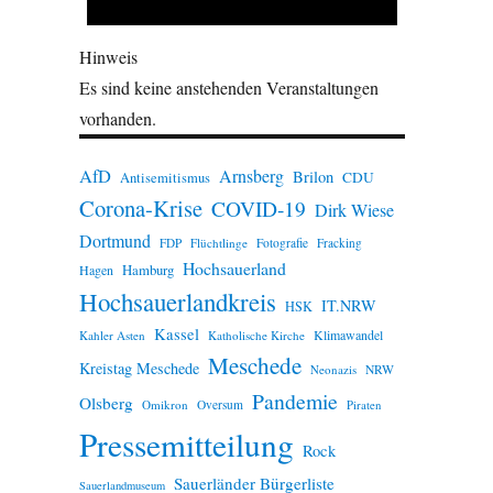
Hinweis
Es sind keine anstehenden Veranstaltungen
vorhanden.
AfD
Arnsberg
Brilon
CDU
Antisemitismus
Corona-Krise
COVID-19
Dirk Wiese
Dortmund
FDP
Flüchtlinge
Fotografie
Fracking
Hochsauerland
Hamburg
Hagen
Hochsauerlandkreis
IT.NRW
HSK
Kassel
Klimawandel
Kahler Asten
Katholische Kirche
Meschede
Kreistag Meschede
Neonazis
NRW
Pandemie
Olsberg
Omikron
Oversum
Piraten
Pressemitteilung
Rock
Sauerländer Bürgerliste
Sauerlandmuseum