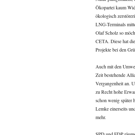
Ökopartei kaum Wid
ökologisch zerstörer
LNG-Terminals mitte
Olaf Scholz so möch
CETA. Diese hat die
Projekte bei den Gr
Auch mit den Umwelt
Zeit bestehende All
Vergangenheit an. U
zu Recht hohe Erwar
schon wenig später h
Lemke einerseits u
mehr.
SPD und FDP räumen