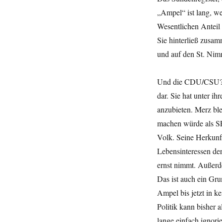
„Ampel“ ist lang, w
Wesentlichen Anteil
Sie hinterließ zusam
und auf den St. Nim
Und die CDU/CSU? Si
dar. Sie hat unter 
anzubieten. Merz ble
machen würde als S
Volk. Seine Herkunft
Lebensinteressen de
ernst nimmt. Außerd
Das ist auch ein Gr
Ampel bis jetzt in k
Politik kann bisher
lange einfach ignorie