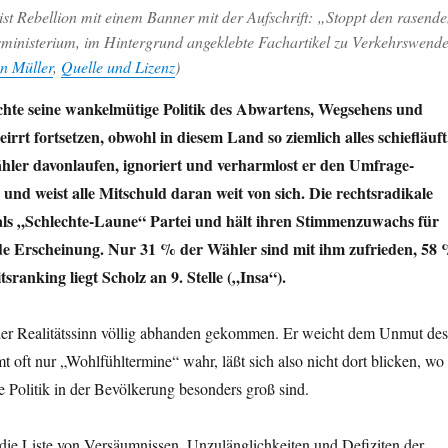
tist Rebellion mit einem Banner mit der Aufschrift: „Stoppt den rasende
inisterium, im Hintergrund angeklebte Fachartikel zu Verkehrswende
n
Müller
,
Quelle und Lizenz
)
hte seine wankelmütige Politik des Abwartens, Wegsehens und
rrt fortsetzen, obwohl in diesem Land so ziemlich alles schiefläuft
ler davonlaufen, ignoriert und verharmlost er den Umfrage-
nd weist alle Mitschuld daran weit von sich. Die rechtsradikale
als „Schlechte-Laune“ Partei und hält ihren Stimmenzuwachs für
e Erscheinung. Nur 31 % der Wähler sind mit ihm zufrieden, 58
tsranking liegt Scholz an 9. Stelle („Insa“).
der Realitätssinn völlig abhanden gekommen. Er weicht dem Unmut des
 oft nur „Wohlfühltermine“ wahr, läßt sich also nicht dort blicken, wo
e Politik in der Bevölkerung besonders groß sind.
die Liste von Versäumnissen, Unzulänglichkeiten und Defiziten der