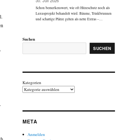
30. Juli 2026
Schon bemerkenswert, wie oft Hitzeschutz noch als
Luxusprojekt behandelt wird. Bäume, Trinkbrunnen
l.
und schattige Plätze gelten als nette Extras –…
en
Suchen
SUCHEN
“
Kategorien
.
META
Anmelden
ch