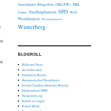
SBL
Sauerländer Bürgerliste (SBL/FW)
SPD
Siedlinghausen
WAZ
Schnee
Westfalenpost
Wiemeringhausen
Winterberg
e
it
BLOGROLL
ie
Belltower News
der rechte rand
Endstation Rechts
Humanistischer Pressedienst
Jewish Chamber Orchestra Munich
Medienmoral NRW
Netzpolitik.org
Robert in Lingen
Robert Misik