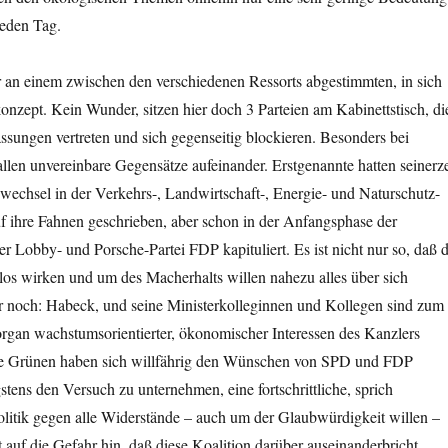
jeden Tag.
r an einem zwischen den verschiedenen Ressorts abgestimmten, in sich
nzept. Kein Wunder, sitzen hier doch 3 Parteien am Kabinettstisch, di
assungen vertreten und sich gegenseitig blockieren. Besonders bei
len unvereinbare Gegensätze aufeinander. Erstgenannte hatten seinerze
wechsel in der Verkehrs-, Landwirtschaft-, Energie- und Naturschutz-
f ihre Fahnen geschrieben, aber schon in der Anfangsphase der
er Lobby- und Porsche-Partei FDP kapituliert. Es ist nicht nur so, daß d
los wirken und um des Macherhalts willen nahezu alles über sich
r noch: Habeck, und seine Ministerkolleginnen und Kollegen sind zum
rgan wachstumsorientierter, ökonomischer Interessen des Kanzlers
ie Grünen haben sich willfährig den Wünschen von SPD und FDP
tens den Versuch zu unternehmen, eine fortschrittliche, sprich
olitik gegen alle Widerstände – auch um der Glaubwürdigkeit willen –
t auf die Gefahr hin, daß diese Koalition darüber auseinanderbricht.