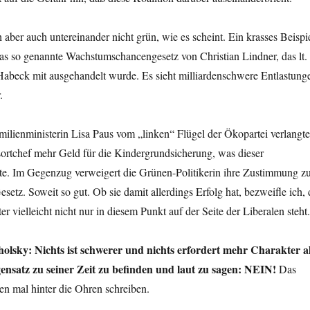
 aber auch untereinander nicht grün, wie es scheint. Ein krasses Beispi
l das so genannte Wachstumschancengesetz von Christian Lindner, das lt.
abeck mit ausgehandelt wurde. Es sieht milliardenschwere Entlastung
.
milienministerin Lisa Paus vom „linken“ Flügel der Ökopartei verlangte
rtchef mehr Geld für die Kindergrundsicherung, was dieser
e. Im Gegenzug verweigert die Grünen-Politikerin ihre Zustimmung z
etz. Soweit so gut. Ob sie damit allerdings Erfolg hat, bezweifle ich, 
er vielleicht nicht nur in diesem Punkt auf der Seite der Liberalen steht.
holsky: Nichts ist schwerer und nichts erfordert mehr Charakter a
gensatz zu seiner Zeit zu befinden und laut zu sagen: NEIN!
Das
nen mal hinter die Ohren schreiben.