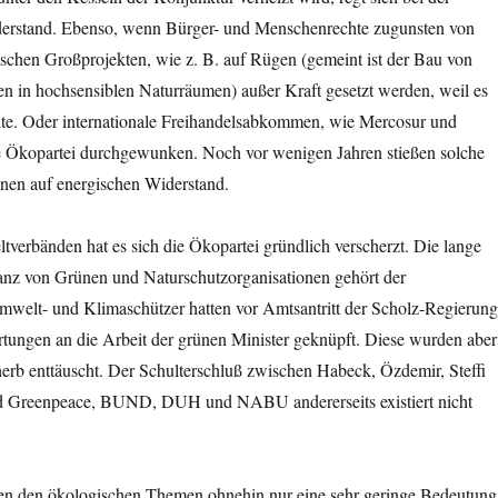
erstand. Ebenso, wenn Bürger- und Menschenrechte zugunsten von
ischen Großprojekten, wie z. B. auf Rügen (gemeint ist der Bau von
n in hochsensiblen Naturräumen) außer Kraft gesetzt werden, weil es
te. Oder internationale Freihandelsabkommen, wie Mercosur und
 Ökopartei durchgewunken. Noch vor wenigen Jahren stießen solche
ünen auf energischen Widerstand.
verbänden hat es sich die Ökopartei gründlich verscherzt. Die lange
ianz von Grünen und Naturschutzorganisationen gehört der
mwelt- und Klimaschützer hatten vor Amtsantritt der Scholz-Regierung
tungen an die Arbeit der grünen Minister geknüpft. Diese wurden aber
erb enttäuscht. Der Schulterschluß zwischen Habeck, Özdemir, Steffi
nd Greenpeace, BUND, DUH und NABU andererseits existiert nicht
 den ökologischen Themen ohnehin nur eine sehr geringe Bedeutung