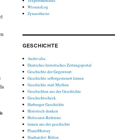
Texperimentales
WissensLog
Zynaesthesie
el
en
GESCHICHTE
Archivalia
Deutsches historisches Zeitungsportal
Geschichte der Gegenwart
u
Geschichte selbstgesteuert lernen
Geschichte statt Mythen
da
Geschichten aus der Geschichte
Geschichtscheck
Harburger Geschichte
Historisch denken
ls
Holocaust-Referenz
lernen aus der geschichte
PlanetHistory
Stadtarchiv Brilon