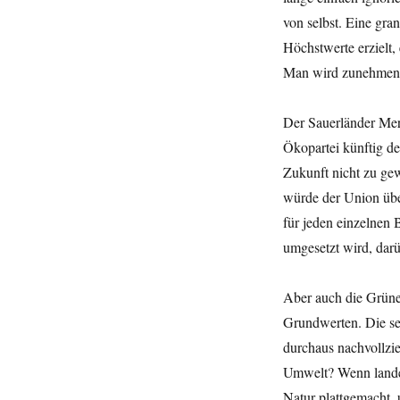
von selbst. Eine gr
Höchstwerte erzielt
Man wird zunehmend 
Der Sauerländer Merz
Ökopartei künftig d
Zukunft nicht zu ge
würde der Union übe
für jeden einzelnen 
umgesetzt wird, dar
Aber auch die Grünen
Grundwerten. Die seh
durchaus nachvollzi
Umwelt? Wenn lande
Natur plattgemacht, 