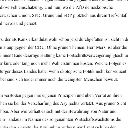
andiose Fehleinschätzung. Und nun, wo die AfD demoskopische
, erwachen Union, SPD, Grüne und FDP plötzlich aus ihrem Tiefschlaf.
nervös und gereizt.
, der als Kanzlerkandidat wohl schon jetzt durchgefallen ist, sieht in d
en Hauptgegner der CDU. Ohne grüne Themen, Herr Merz, ist aber die
winnen! Eine derartige Haltung käme Fortschrittsverweigerung gleich u
r kurz oder lang noch mehr Wählerstimmen kosten. Welche Folgen es
Bürger dieses Landes hätte, wenn ökologische Politik nicht konsequent
über sind sich leider immer noch die wenigsten Menschen bewußt.
 verstoßen gegen ihre eigenen Prinzipien und üben Verrat an ihren
en sie bei der Verschärfung des Asylrechts verletzt. Aus grüner Sicht
ehbar. Aber wie verhält es sich mit der Bewahrung von Natur und
in- landaus im Namen des so genannten Wirtschaftswachstums die
unter den Kesseln der Konjunktur verheizt wird, regt sich bei der