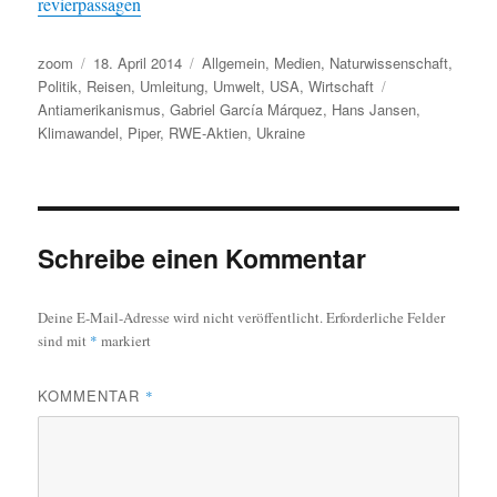
revierpassagen
Autor
Veröffentlicht
Kategorien
zoom
18. April 2014
Allgemein
,
Medien
,
Naturwissenschaft
,
am
Schlagwörter
Politik
,
Reisen
,
Umleitung
,
Umwelt
,
USA
,
Wirtschaft
Antiamerikanismus
,
Gabriel García Márquez
,
Hans Jansen
,
Klimawandel
,
Piper
,
RWE-Aktien
,
Ukraine
Schreibe einen Kommentar
Deine E-Mail-Adresse wird nicht veröffentlicht.
Erforderliche Felder
sind mit
*
markiert
KOMMENTAR
*