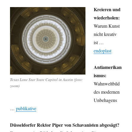
Kreieren und
wiederholen:
Warum Kunst
nicht kreativ
ist …
endoplast
Antiamerikan
ismus:
Texas Lone Star State Capitol in Austin (foto:
Wahnweltbild
zoom)
des modernen
Unbehagens
…
publikative
Düsseldorfer Rektor Piper von Schavanisten abgesägt?