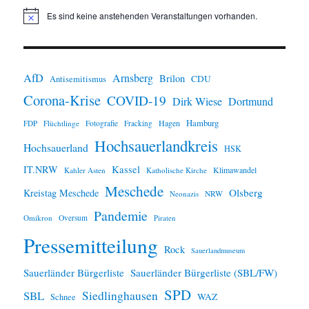
Es sind keine anstehenden Veranstaltungen vorhanden.
H
i
n
w
e
i
AfD
Arnsberg
Brilon
CDU
Antisemitismus
s
Corona-Krise
COVID-19
Dirk Wiese
Dortmund
Hamburg
Hagen
FDP
Flüchtlinge
Fotografie
Fracking
Hochsauerlandkreis
Hochsauerland
HSK
IT.NRW
Kassel
Klimawandel
Kahler Asten
Katholische Kirche
Meschede
Olsberg
Kreistag Meschede
Neonazis
NRW
Pandemie
Omikron
Oversum
Piraten
Pressemitteilung
Rock
Sauerlandmuseum
Sauerländer Bürgerliste
Sauerländer Bürgerliste (SBL/FW)
SPD
SBL
Siedlinghausen
WAZ
Schnee