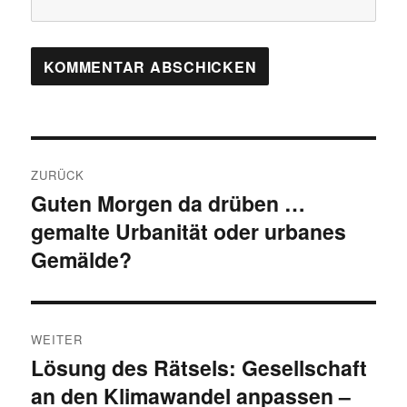
Beitragsnavigation
ZURÜCK
Guten Morgen da drüben …
Vorheriger
gemalte Urbanität oder urbanes
Beitrag:
Gemälde?
WEITER
Lösung des Rätsels: Gesellschaft
Nächster
an den Klimawandel anpassen –
Beitrag: