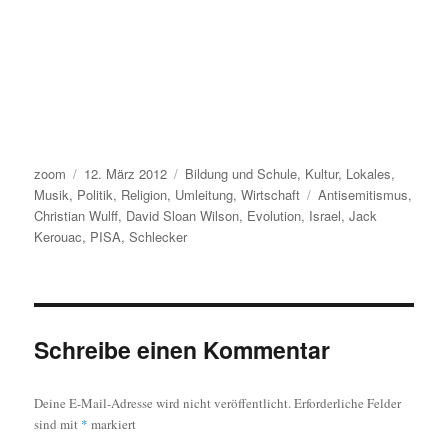
Autor
Veröffentlicht
Kategorien
zoom
12. März 2012
Bildung und Schule
,
Kultur
,
Lokales
,
am
Schlagwörter
Musik
,
Politik
,
Religion
,
Umleitung
,
Wirtschaft
Antisemitismus
,
Christian Wulff
,
David Sloan Wilson
,
Evolution
,
Israel
,
Jack
Kerouac
,
PISA
,
Schlecker
Schreibe einen Kommentar
Deine E-Mail-Adresse wird nicht veröffentlicht.
Erforderliche Felder
sind mit
*
markiert