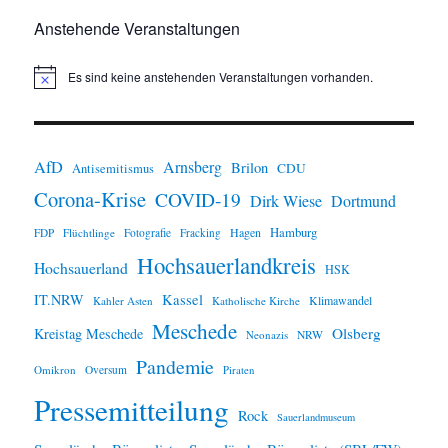
Anstehende Veranstaltungen
Es sind keine anstehenden Veranstaltungen vorhanden.
H
i
n
w
e
i
AfD
Arnsberg
Brilon
CDU
Antisemitismus
s
Corona-Krise
COVID-19
Dirk Wiese
Dortmund
Hamburg
Hagen
FDP
Flüchtlinge
Fotografie
Fracking
Hochsauerlandkreis
Hochsauerland
HSK
IT.NRW
Kassel
Klimawandel
Kahler Asten
Katholische Kirche
Meschede
Olsberg
Kreistag Meschede
Neonazis
NRW
Pandemie
Omikron
Oversum
Piraten
Pressemitteilung
Rock
Sauerlandmuseum