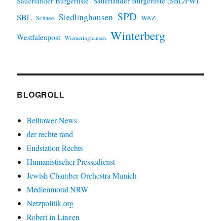
Sauerländer Bürgerliste
Sauerländer Bürgerliste (SBL/FW)
SPD
SBL
Siedlinghausen
WAZ
Schnee
Winterberg
Westfalenpost
Wiemeringhausen
BLOGROLL
Belltower News
der rechte rand
Endstation Rechts
Humanistischer Pressedienst
Jewish Chamber Orchestra Munich
Medienmoral NRW
Netzpolitik.org
Robert in Lingen