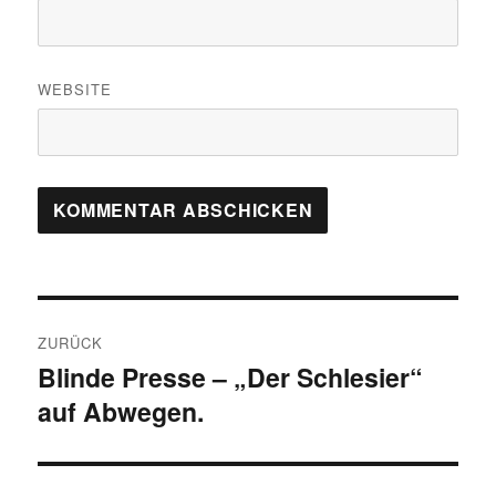
WEBSITE
Beitragsnavigation
ZURÜCK
Blinde Presse – „Der Schlesier“
Vorheriger
auf Abwegen.
Beitrag: