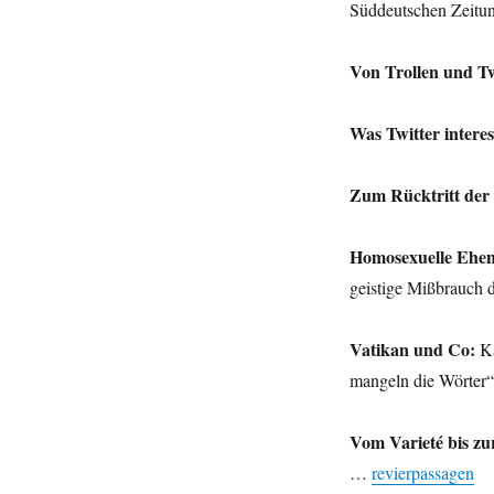
Süddeutschen Zeit
Von Trollen und Tw
Was Twitter intere
Zum Rücktritt der
Homosexuelle Ehen
geistige Mißbrauch
Vatikan und Co:
Ka
mangeln die Wörte
Vom Varieté bis zu
…
revierpassagen