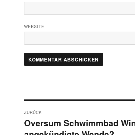
WEBSITE
Beitragsnavigation
ZURÜCK
Oversum Schwimmbad Winte
Vorheriger
Beitrag:
angekündigte Wende?