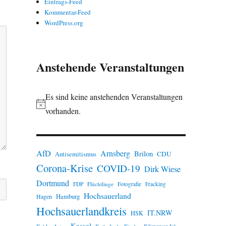
Eintrags-Feed
Kommentar-Feed
WordPress.org
Anstehende Veranstaltungen
Es sind keine anstehenden Veranstaltungen
H
vorhanden.
i
n
w
AfD
Arnsberg
Brilon
CDU
Antisemitismus
Corona-Krise
e
COVID-19
Dirk Wiese
i
Dortmund
FDP
Flüchtlinge
Fotografie
Fracking
s
Hochsauerland
Hamburg
Hagen
Hochsauerlandkreis
IT.NRW
HSK
Kassel
Klimawandel