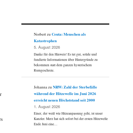
Ceuta: Menschen als
Norbert
zu
Katastrophen
5. August 2026
Danke für den Hinweis! Es tut gut, solide und
fundierte Informationen über Hintergründe zu
bekommen statt dem ganzen hysterischem
Rumgeschreie.
NRW: Zahl der Sterbefälle
Johanna
zu
während der Hitzewelle im Juni 2026
r
erreicht neuen Höchststand seit 2000
1. August 2026
Einer, der weiß wie Hitzeanpassung geht, ist unser
es
Kanzler. Merz hat sich sofort bei der ersten Hitzewelle
Ende Juni eine…