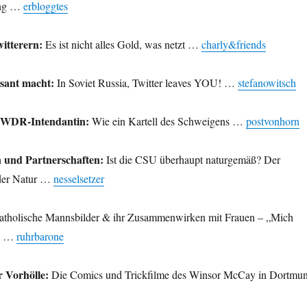
ung …
erbloggtes
itterern:
Es ist nicht alles Gold, was netzt …
charly&friends
ssant macht:
In Soviet Russia, Twitter leaves YOU! …
stefanowitsch
 WDR-Intendantin:
Wie ein Kartell des Schweigens …
postvonhorn
 und Partnerschaften:
Ist die CSU überhaupt naturgemäß? Der
 der Natur …
nesselsetzer
tholische Mannsbilder & ihr Zusammenwirken mit Frauen – „Mich
r“ …
ruhrbarone
r Vorhölle:
Die Comics und Trickfilme des Winsor McCay in Dortmu