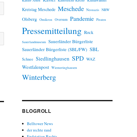
Kahler Asten
Katholische Kirche
Meschede
Kreistag Meschede
Neonazis
NRW
Pandemie
Olsberg
Omikron
Oversum
Piraten
Pressemitteilung
Rock
Sauerländer Bürgerliste
Sauerlandmuseum
SBL
Sauerländer Bürgerliste (SBL/FW)
SPD
Siedlinghausen
WAZ
Schnee
Westfalenpost
Wiemeringhausen
Winterberg
BLOGROLL
Belltower News
der rechte rand
Endstation Rechts