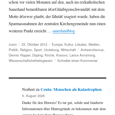
schon vor vielen Monaten auf den, auch im erzkatholischen
Sauerland bemerkbaren â€œGläubigenschwundâ€ mit dem
Motto â€œwer glaubt, der fährtâ€ reagiert wurde, haben die
Sparmassnahmen der zentralen Kirchengemeinde nun einen
weiteren Punkt erreicht …
sauerlandblog
Autor
Veröffentlicht
Kategorien
zoom
23. Oktober 2012
Europa
,
Kultur
,
Lokales
,
Medien
,
am
Schlagwörter
Politik
,
Religion
,
Sport
,
Umleitung
,
Wirtschaft
Antisemitismus
,
Dennis Hopper
,
Doping
,
Kirche
,
Kosovo
,
Lance Armstrong
,
zu
Wissenschaftsfreiheitsgesetz
Schreibe einen Kommentar
Umleitung:
an
einem
wundersch
Tag
Ceuta: Menschen als Katastrophen
Norbert
zu
wie
5. August 2026
heute
Danke für den Hinweis! Es tut gut, solide und fundierte
mit
dem
Informationen über Hintergründe zu bekommen statt dem
Rad
ganzen hysterischem Rumgeschreie.