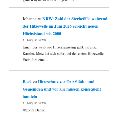
durchs
Sauerland
und
NRW: Zahl der Sterbefälle während
Johanna
zu
mit
der Hitzewelle im Juni 2026 erreicht neuen
der
Maus
Höchststand seit 2000
durch
1. August 2026
die
Einer, der weiß wie Hitzeanpassung geht, ist unser
Blogs.
Kanzler. Merz hat sich sofort bei der ersten Hitzewelle
Ende Juni eine…
Bock
Hitzeschutz vor Ort: Städte und
zu
Gemeinden und wir alle müssen konsequent
handeln
1. August 2026
@zoom Danke.