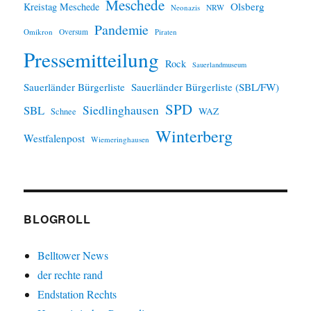
Meschede
Olsberg
Kreistag Meschede
Neonazis
NRW
Pandemie
Omikron
Oversum
Piraten
Pressemitteilung
Rock
Sauerlandmuseum
Sauerländer Bürgerliste
Sauerländer Bürgerliste (SBL/FW)
SPD
SBL
Siedlinghausen
WAZ
Schnee
Winterberg
Westfalenpost
Wiemeringhausen
BLOGROLL
Belltower News
der rechte rand
Endstation Rechts