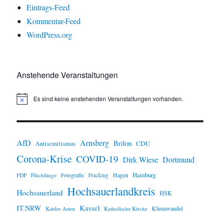
Eintrags-Feed
Kommentar-Feed
WordPress.org
Anstehende Veranstaltungen
Es sind keine anstehenden Veranstaltungen vorhanden.
H
i
n
w
e
i
AfD
Arnsberg
Brilon
CDU
Antisemitismus
s
Corona-Krise
COVID-19
Dirk Wiese
Dortmund
Hamburg
Hagen
FDP
Flüchtlinge
Fotografie
Fracking
Hochsauerlandkreis
Hochsauerland
HSK
IT.NRW
Kassel
Klimawandel
Kahler Asten
Katholische Kirche