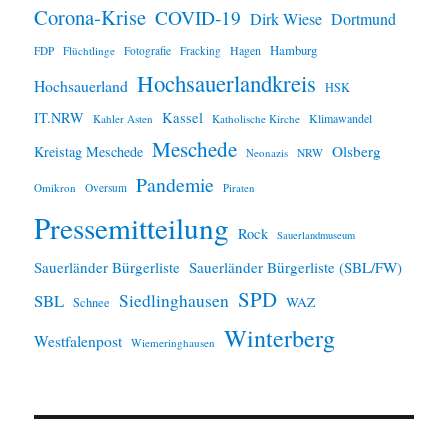
Corona-Krise
COVID-19
Dirk Wiese
Dortmund
Hamburg
Hagen
FDP
Flüchtlinge
Fotografie
Fracking
Hochsauerlandkreis
Hochsauerland
HSK
IT.NRW
Kassel
Klimawandel
Kahler Asten
Katholische Kirche
Meschede
Olsberg
Kreistag Meschede
Neonazis
NRW
Pandemie
Omikron
Oversum
Piraten
Pressemitteilung
Rock
Sauerlandmuseum
Sauerländer Bürgerliste
Sauerländer Bürgerliste (SBL/FW)
SPD
SBL
Siedlinghausen
WAZ
Schnee
Winterberg
Westfalenpost
Wiemeringhausen