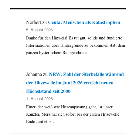
Mein
„Ältester“
hat
heute
Ceuta: Menschen als Katastrophen
Norbert
zu
Geburtstag
5. August 2026
…
Danke für den Hinweis! Es tut gut, solide und fundierte
dazu
ein
Informationen über Hintergründe zu bekommen statt dem
paar
ganzen hysterischem Rumgeschreie.
Leseempfehlungen.
Picasso,
Charlottesville,
NRW: Zahl der Sterbefälle während
Johanna
zu
Funke,
der Hitzewelle im Juni 2026 erreicht neuen
Segu
und
Höchststand seit 2000
mehr
1. August 2026
…
Einer, der weiß wie Hitzeanpassung geht, ist unser
Kanzler. Merz hat sich sofort bei der ersten Hitzewelle
Ende Juni eine…