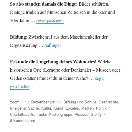
So also standen damals die Dinge:
Bilder schlürfen,
Dialoge trinken auf filmischen Zeitreisen in die 60er und
70er Jahre …
revierpassagen
Bildung:
Zwischenruf aus dem Maschinenkeller der
Digitalisierung …
haflinger
Erkunde die Umgebung deines Wohnortes!
Welche
historischen Orte (Lernorte oder Denkmäler – Museen oder
Gedenkstätten) findest du in deiner Nähe? …
segu-
geschichte
Autor
Veröffentlicht
Kategorien
zoom
17. Dezember 2017
Bildung und Schule
,
Geschichte
,
am
Schlagwört
In eigener Sache
,
Kultur
,
Kunst
,
Lokales
,
Medien
,
Politik
Charlottesville
,
Funke Mediengruppe
,
Picasso
,
Storify
zu
8 Kommentare
Umleitung: