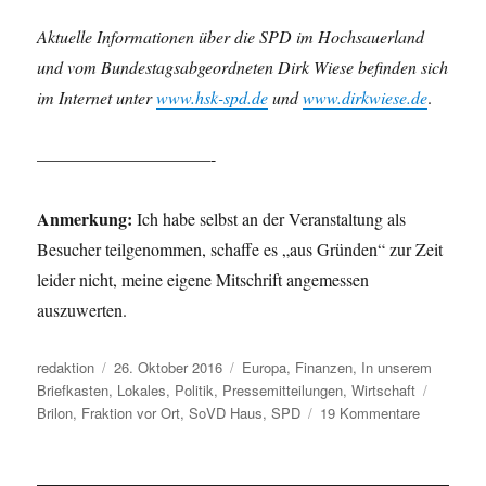
Aktuelle Informationen über die SPD im Hochsauerland
und vom Bundestagsabgeordneten Dirk Wiese befinden sich
im Internet unter
www.hsk-spd.de
und
www.dirkwiese.de
.
——————————-
Anmerkung:
Ich habe selbst an der Veranstaltung als
Besucher teilgenommen, schaffe es „aus Gründen“ zur Zeit
leider nicht, meine eigene Mitschrift angemessen
auszuwerten.
Autor
Veröffentlicht
Kategorien
redaktion
26. Oktober 2016
Europa
,
Finanzen
,
In unserem
am
Schlagw
Briefkasten
,
Lokales
,
Politik
,
Pressemitteilungen
,
Wirtschaft
zu
Brilon
,
Fraktion vor Ort
,
SoVD Haus
,
SPD
19 Kommentare
SPD-
Veranstalt
in