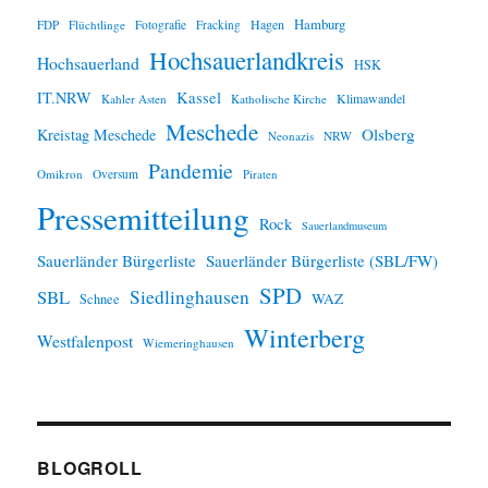
Hamburg
Hagen
FDP
Flüchtlinge
Fotografie
Fracking
Hochsauerlandkreis
Hochsauerland
HSK
IT.NRW
Kassel
Klimawandel
Kahler Asten
Katholische Kirche
Meschede
Olsberg
Kreistag Meschede
Neonazis
NRW
Pandemie
Omikron
Oversum
Piraten
Pressemitteilung
Rock
Sauerlandmuseum
Sauerländer Bürgerliste
Sauerländer Bürgerliste (SBL/FW)
SPD
SBL
Siedlinghausen
WAZ
Schnee
Winterberg
Westfalenpost
Wiemeringhausen
BLOGROLL