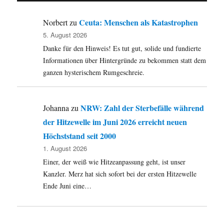
Brilon:
Finanz-
Ceuta: Menschen als Katastrophen
Norbert
zu
und
5. August 2026
Steuerpolit
Danke für den Hinweis! Es tut gut, solide und fundierte
im
Mittelpunk
Informationen über Hintergründe zu bekommen statt dem
der
ganzen hysterischem Rumgeschreie.
Diskussio
–
Ruf
NRW: Zahl der Sterbefälle während
Johanna
zu
nach
der Hitzewelle im Juni 2026 erreicht neuen
mehr
Steuergere
Höchststand seit 2000
1. August 2026
Einer, der weiß wie Hitzeanpassung geht, ist unser
Kanzler. Merz hat sich sofort bei der ersten Hitzewelle
Ende Juni eine…