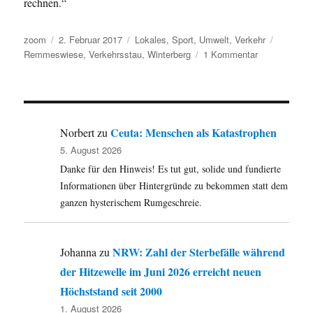
rechnen.“
Autor
Veröffentlicht
Kategorien
Schlagwö
zoom
2. Februar 2017
Lokales
,
Sport
,
Umwelt
,
Verkehr
am
zu
Remmeswiese
,
Verkehrsstau
,
Winterberg
1 Kommentar
Winterberg:
Verkehrschao
in
der
Remmeswies
Ceuta: Menschen als Katastrophen
Norbert
zu
Anliegervers
5. August 2026
suchte
Danke für den Hinweis! Es tut gut, solide und fundierte
gestern
nach
Informationen über Hintergründe zu bekommen statt dem
Lösungen.
ganzen hysterischem Rumgeschreie.
NRW: Zahl der Sterbefälle während
Johanna
zu
der Hitzewelle im Juni 2026 erreicht neuen
Höchststand seit 2000
1. August 2026