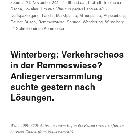
Autor
Veröffentlicht
Kategorien
zoom
21. November 2024
Dit und dat
,
Freizeit
,
In eigener
am
Schlagwörter
Sache
,
Lokales
,
Umwelt
,
Was tun gegen Langweile?
Dorfspaziergang
,
Landal
,
Marktplätze
,
Minenplätze
,
Poppenberg
,
Rauher Busch
,
Remmeswiese
,
Schnee
,
Wanderung
,
Winterberg
zu
Schreibe einen Kommentar
Regen,
Nebel,
Schnee,
Winterberg: Verkehrschaos
Sonne,
Regen,
in der Remmeswiese?
Sturm,
Anliegerversammlung
Regen,
Nebel,
suchte gestern nach
Schnee,
Sonne…
Lösungen.
Wenn 7000-9000 Autos an einem Tag in die Remmeswiese einfahren,
herrscht Chaos. (foto: klaus possehlt)