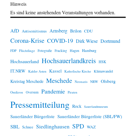
Hinweis
Es sind keine anstehenden Veranstaltungen vorhanden.
AfD
Arnsberg
Brilon
CDU
Antisemitismus
Corona-Krise
COVID-19
Dirk Wiese
Dortmund
Hamburg
Hagen
FDP
Flüchtlinge
Fotografie
Fracking
Hochsauerlandkreis
Hochsauerland
HSK
IT.NRW
Kassel
Klimawandel
Kahler Asten
Katholische Kirche
Meschede
Olsberg
Kreistag Meschede
Neonazis
NRW
Pandemie
Omikron
Oversum
Piraten
Pressemitteilung
Rock
Sauerlandmuseum
Sauerländer Bürgerliste
Sauerländer Bürgerliste (SBL/FW)
SPD
SBL
Siedlinghausen
WAZ
Schnee