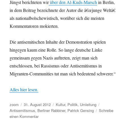
Jüngst berichteten wir
über den Al-Kuds-Marsch
in Berlin,
in dem Beitrag bezeichnete der Autor die â€œjunge Weltâ€
als nationalbolschewistisch, worüber sich die meisten
Kommentatoren mokierten.
Die antisemitischen Inhalte der Demonstration spielen
hingegen kaum eine Rolle. So lange deutsche Linke
gemeinsam gegen Nazis auftreten, zeigt man sich
entschlossen, bei Rassismus oder Antisemitismus in
Migranten-Communities tut man sich bedeutend schwerer.“
Alles hier lesen.
Autor
Veröffentlicht
Kategorien
Schlagwörter
zoom
31. August 2012
Kultur
,
Politik
,
Umleitung
am
Antisemitismus
,
Berliner Rabbiner
,
Patrick Gensing
Schreibe
zu
einen Kommentar
Leseempfehlung: