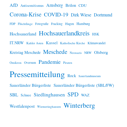
i
AfD
Arnsberg
Brilon
CDU
Antisemitismus
s
Corona-Krise
COVID-19
Dirk Wiese
Dortmund
Hamburg
Hagen
FDP
Flüchtlinge
Fotografie
Fracking
Hochsauerlandkreis
Hochsauerland
HSK
IT.NRW
Kassel
Klimawandel
Kahler Asten
Katholische Kirche
Meschede
Olsberg
Kreistag Meschede
Neonazis
NRW
Pandemie
Omikron
Oversum
Piraten
Pressemitteilung
Rock
Sauerlandmuseum
Sauerländer Bürgerliste
Sauerländer Bürgerliste (SBL/FW)
SPD
SBL
Siedlinghausen
WAZ
Schnee
Winterberg
Westfalenpost
Wiemeringhausen