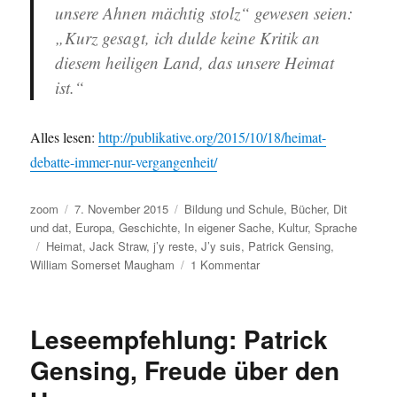
unsere Ahnen mächtig stolz“ gewesen seien:
„Kurz gesagt, ich dulde keine Kritik an
diesem heiligen Land, das unsere Heimat
ist.“
Alles lesen:
http://publikative.org/2015/10/18/heimat-
debatte-immer-nur-vergangenheit/
Autor
Veröffentlicht
Kategorien
zoom
7. November 2015
Bildung und Schule
,
Bücher
,
Dit
am
und dat
,
Europa
,
Geschichte
,
In eigener Sache
,
Kultur
,
Sprache
Schlagwörter
Heimat
,
Jack Straw
,
j’y reste
,
J’y suis
,
Patrick Gensing
,
zu
William Somerset Maugham
1 Kommentar
„J’y
suis,
j’y
Leseempfehlung: Patrick
reste“,
oder
Gensing, Freude über den
warum
ich