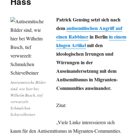
Hass
(k)eine
Heimat
habe.
Patrick Gensing setzt sich nach
dem
antisemitischen Angriff auf
einen Rabbiner
in Berlin
in einem
klugen Artikel
mit den
ideologischen Irrungen und
Wirrungen in der
Auseinandersetzung mit dem
Antisemitismus in Migranten-
Antisemitische Bilder
Communities auseinander.
sind, wie hier bei
Wilhelm Busch, tief
verwurzelt:
Zitat:
Schmulchen
Schievelbeiner
„Viele Linke interessieren sich
kaum für den Antisemitismus in Migranten-Communities.