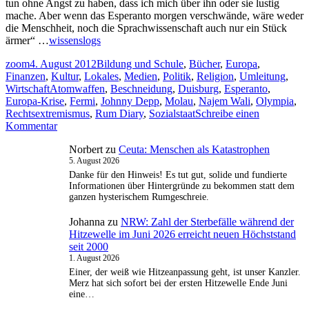
tun ohne Angst zu haben, dass ich mich über ihn oder sie lustig
mache. Aber wenn das Esperanto morgen verschwände, wäre weder
die Menschheit, noch die Sprachwissenschaft auch nur ein Stück
ärmer“ …
wissenslogs
Autor
Veröffentlicht
Kategorien
zoom
4. August 2012
Bildung und Schule
,
Bücher
,
Europa
,
am
Finanzen
,
Kultur
,
Lokales
,
Medien
,
Politik
,
Religion
,
Umleitung
,
Schlagwörter
Wirtschaft
Atomwaffen
,
Beschneidung
,
Duisburg
,
Esperanto
,
Europa-Krise
,
Fermi
,
Johnny Depp
,
Molau
,
Najem Wali
,
Olympia
,
Rechtsextremismus
,
Rum Diary
,
Sozialstaat
Schreibe einen
zu
Kommentar
Umleitung:
Norbert
zu
Ceuta: Menschen als Katastrophen
Liebesschlösser,
5. August 2026
Beschneidung,
Bildjournalismus,
Danke für den Hinweis! Es tut gut, solide und fundierte
Informationen über Hintergründe zu bekommen statt dem
Rechtsextremismus,
ganzen hysterischem Rumgeschreie.
die
Europäische
Johanna
zu
NRW: Zahl der Sterbefälle während der
Krise,
Hitzewelle im Juni 2026 erreicht neuen Höchststand
Esperanto
seit 2000
und
1. August 2026
mehr.
Einer, der weiß wie Hitzeanpassung geht, ist unser Kanzler.
Merz hat sich sofort bei der ersten Hitzewelle Ende Juni
eine…