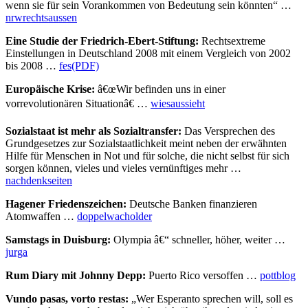
wenn sie für sein Vorankommen von Bedeutung sein könnten“ …
nrwrechtsaussen
Eine Studie der Friedrich-Ebert-Stiftung:
Rechtsextreme
Einstellungen in Deutschland 2008 mit einem Vergleich von 2002
bis 2008 …
fes(PDF)
Europäische Krise:
â€œWir befinden uns in einer
vorrevolutionären Situationâ€ …
wiesaussieht
Sozialstaat ist mehr als Sozialtransfer:
Das Versprechen des
Grundgesetzes zur Sozialstaatlichkeit meint neben der erwähnten
Hilfe für Menschen in Not und für solche, die nicht selbst für sich
sorgen können, vieles und vieles vernünftiges mehr …
nachdenkseiten
Hagener Friedenszeichen:
Deutsche Banken finanzieren
Atomwaffen …
doppelwacholder
Samstags in Duisburg:
Olympia â€“ schneller, höher, weiter …
jurga
Rum Diary mit Johnny Depp:
Puerto Rico versoffen …
pottblog
Vundo pasas, vorto restas:
„Wer Esperanto sprechen will, soll es