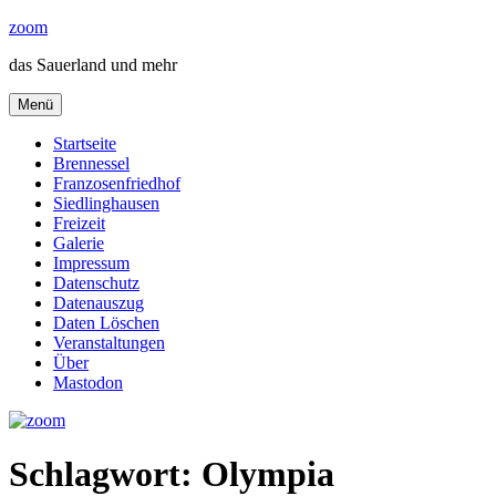
Zum
zoom
Inhalt
das Sauerland und mehr
springen
Menü
Startseite
Brennessel
Franzosenfriedhof
Siedlinghausen
Freizeit
Galerie
Impressum
Datenschutz
Datenauszug
Daten Löschen
Veranstaltungen
Über
Mastodon
Schlagwort:
Olympia