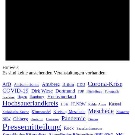
Hinweis
Es sind keine anstehenden Veranstaltungen vorhanden.
Corona-Krise
AfD
Arnsberg
Brilon
CDU
Antisemitismus
COVID-19
Dirk Wiese
Dortmund
FDP
Flüchtlinge
Fotografie
Hochsauerland
Hagen
Hamburg
Fracking
Hochsauerlandkreis
IT.NRW
Kassel
HSK
Kahler Asten
Meschede
Kreistag Meschede
Klimawandel
Katholische Kirche
Neonazis
Pandemie
Olsberg
NRW
Omikron
Oversum
Piraten
Pressemitteilung
Rock
Sauerlandmuseum
SBL
Sauerländer Bürgerliste
Sauerländer Bürgerliste (SBL/FW)