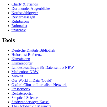
Charly & Friends
Dortmunder Augenblicke
Nordstadtblogger
Revierpassagen
Ruhrbarone
Ruhrnalist
unkreativ
Tools
Deutsche Digitale Bibliothek
Holocaust-Referenz
Klimafakten
Klimareporter
Landesbeauftragte für Datenschutz NRW
Medienbox NRW
Mitwelt
Our World in Data (Covid)
Oxford Climate Journalism Network
Pressekodex
Registerportal
Skeptical Science
Stadtwanderwege Kassel
The October 7th Massacre