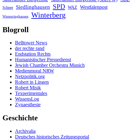
SPD
Siedlinghausen
Westfalenpost
WAZ
Schnee
Winterberg
Wiemeringhausen
Blogroll
Belltower News
der rechte rand
Endstation Rechts
Humanistischer Pressedienst
Jewish Chamber Orchestra Munich
Medienmoral NRW
Netzpolitik.org
Robert in Lingen
Robert Misik
Texperimentales
WissensLog
Zynaesthesie
Geschichte
Archivalia
Deutsches historisches Zeitungsportal