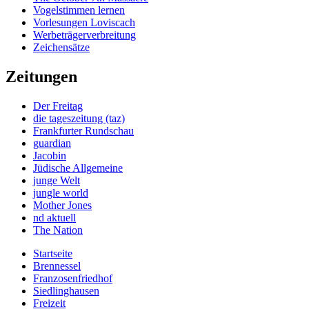
Vogelstimmen lernen
Vorlesungen Loviscach
Werbeträgerverbreitung
Zeichensätze
Zeitungen
Der Freitag
die tageszeitung (taz)
Frankfurter Rundschau
guardian
Jacobin
Jüdische Allgemeine
junge Welt
jungle world
Mother Jones
nd aktuell
The Nation
Startseite
Brennessel
Franzosenfriedhof
Siedlinghausen
Freizeit